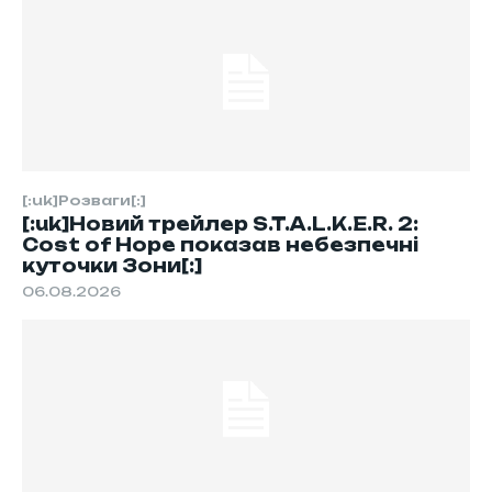
[:uk]Розваги[:]
[:uk]Новий трейлер S.T.A.L.K.E.R. 2:
Cost of Hope показав небезпечні
куточки Зони[:]
06.08.2026