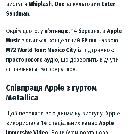
виступи
Whiplash
,
One
та культовий
Enter
Sandman
.
Окрім цього, у
п’ятницю
, 14 березня, в
Apple
Music
з’явиться концертний
EP
під назвою
M72 World Tour: Mexico City
із підтримкою
просторового аудіо
, що дозволить відчути
справжню атмосферу шоу.
Співпраця Apple з гуртом
Metallica
Щоб передати всю динаміку виступу, Apple
використала
14
спеціальних камер
Apple
Immersive Video
. Вони були розташовані