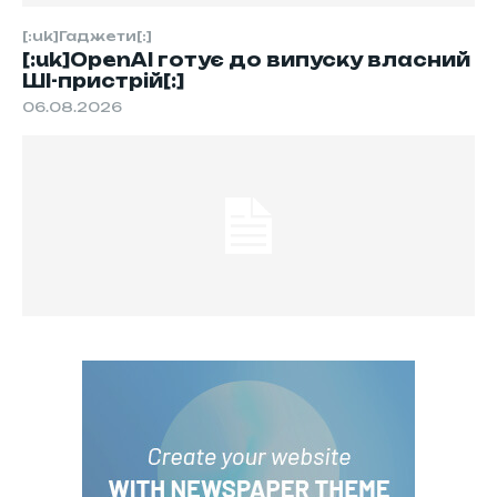
[:uk]Гаджети[:]
[:uk]OpenAI готує до випуску власний
ШІ-пристрій[:]
06.08.2026