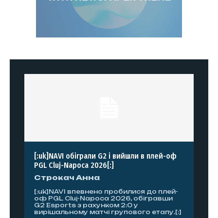
[:uk]NAVI обіграли G2 і вийшли в плей-оф
PGL Cluj-Napoca 2026[:]
Строкач Анна
[:uk]NAVI впевнено пробилися до плей-
оф PGL Cluj-Napoca 2026, обігравши
G2 Esports з рахунком 2:0 у
вирішальному матчі групового етапу.[:]