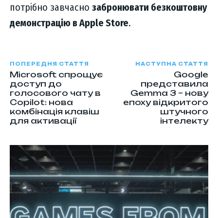
потрібно завчасно
забронювати безкоштовну
демонстрацію в Apple Store
.
ПОПЕРЕДНЯ СТАТТЯ
НАСТУПНА СТАТТЯ
Microsoft спрощує
Google
доступ до
представила
голосового чату в
Gemma 3 – нову
Copilot: нова
епоху відкритого
комбінація клавіш
штучного
для активації
інтелекту