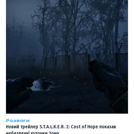
Розваги
Новий трейлер S.T.A.L.K.E.R. 2: Cost of Hope показав
небезпечні куточки Зони