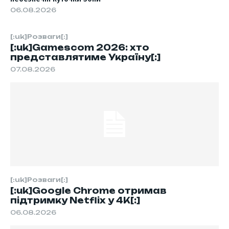
06.08.2026
[:uk]Розваги[:]
[:uk]Gamescom 2026: хто
представлятиме Україну[:]
07.08.2026
[:uk]Розваги[:]
[:uk]Google Chrome отримав
підтримку Netflix у 4K[:]
06.08.2026