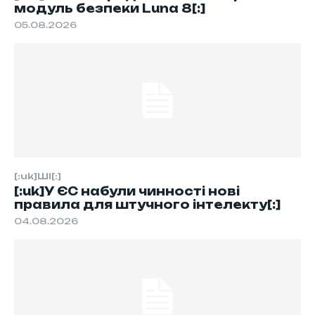
модуль безпеки Luna 8[:]
05.08.2026
[:uk]ШІ[:]
[:uk]У ЄС набули чинності нові
правила для штучного інтелекту[:]
04.08.2026