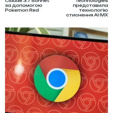
Claude 3.7 Sonnet
Technologies
за допомогою
представила
Pokеmon Red
технологію
стиснення AI-MX