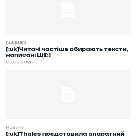
[:uk]ШІ[:]
[:uk]Читачі частіше обирають тексти,
написані ШІ[:]
05.08.2026
Новини
[:uk]Thales представила апаратний