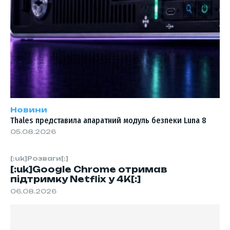
Новини
Thales представила апаратний модуль безпеки Luna 8
05.08.2026
[:uk]Розваги[:]
[:uk]Google Chrome отримав
підтримку Netflix у 4K[:]
06.08.2026