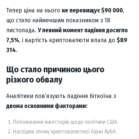
Тепер ціна на нього
не перевищує $90 000
,
що стало найменшим показником з 18
листопада.
У певний момент падіння досягло
7,5%
, і вартість криптовалюти впала до
$89
314
.
Що стало причиною цього
різкого обвалу
Аналітики пов’язують падіння біткоїна з
двома основними факторами:
Побоювання інвесторів щодо політики США.
Наслідки злому криптовалютної біржі Bybit.