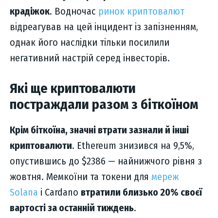
крадіжок
. Водночас
ринок криптовалют
відреагував на цей інцидент із запізненням,
однак його наслідки тільки посилили
негативний настрій серед інвесторів.
Які ще криптовалюти
постраждали разом з біткоїном
Крім біткоїна, значні втрати зазнали й інші
криптовалюти
. Ethereum знизився на 9,5%,
опустившись до $2386 — найнижчого рівня з
жовтня. Мемкоїни та токени для
мереж
Solana
і Cardano
втратили близько 20% своєї
вартості за останній тиждень
.