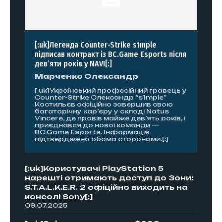
[:uk]Легенда Counter-Strike s1mple
підписав контракт із BC.Game Esports після
дев’яти років у NAVI[:]
Марченко Олександр
[:uk]Український професійний гравець у
Counter-Strike Олександр “s1mple”
Костильєв офіційно завершив свою
багаторічну кар’єру у складі Natus
Vincere, де провів майже дев’ять років, і
приєднався до нової команди —
BC.Game Esports. Інформація
підтверджена обома сторонами.[:]
[:uk]Користувачі PlayStation 5
нарешті отримають доступ до Зони:
S.T.A.L.K.E.R. 2 офіційно виходить на
консолі Sony[:]
09.07.2025