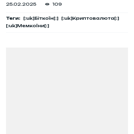
25.02.2025
109
Теги:
[:uk]Біткоїн[:]
[:uk]Криптовалюта[:]
[:uk]Мемкоїни[:]