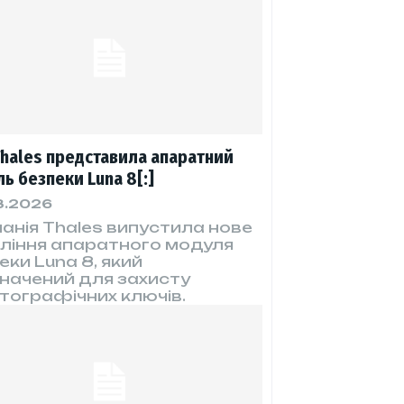
Thales представила апаратний
ь безпеки Luna 8[:]
8.2026
анія Thales випустила нове
ління апаратного модуля
еки Luna 8, який
начений для захисту
тографічних ключів.