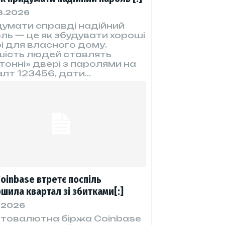
8.2026
умати справді надійний
ль — це як збудувати хороші
і для власного дому.
шість людей ставлять
тонні» двері з паролями на
лт 123456, дати...
Coinbase втретє поспіль
шила квартал зі збитками[:]
.2026
товалютна біржа Coinbase