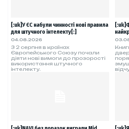
[:uk]У ЄС набули чинності нові правила
[:uk]
для штучного інтелекту[:]
найкр
04.08.2026
03.0
З 2 серпня в країнах
Книг
Європейського Союзу почали
двері
діяти нові вимоги до прозорості
поря
використання штучного
змуш
інтелекту.
відчу
[:uk]NAVI без поразок виграли Mid
[:uk]