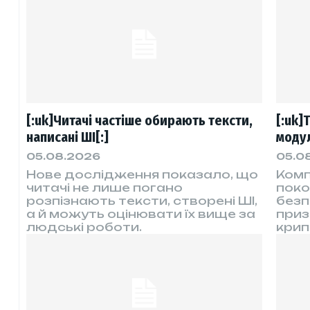
[:uk]Читачі частіше обирають тексти,
[:uk]
написані ШІ[:]
модул
05.08.2026
05.0
Нове дослідження показало, що
Комп
читачі не лише погано
поко
розпізнають тексти, створені ШІ,
безп
а й можуть оцінювати їх вище за
приз
людські роботи.
крип