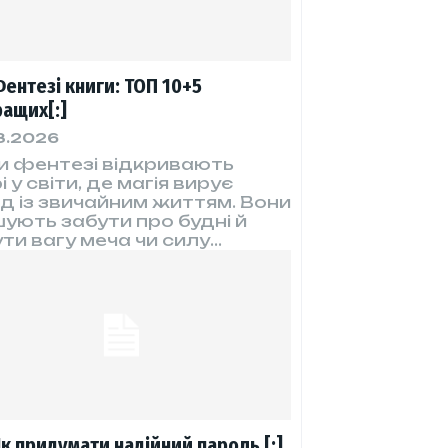
Фентезі книги: ТОП 10+5
ащих[:]
8.2026
и фентезі відкривають
 у світи, де магія вирує
д із звичайним життям. Вони
ують забути про будні й
ти вагу меча чи силу...
Як придумати надійний пароль [:]