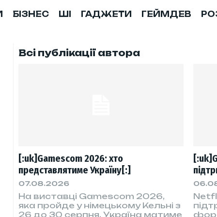
И
БІЗНЕС
ШІ
ГАДЖЕТИ
ГЕЙМДЕВ
РО
Всі публікації автора
[:uk]Gamescom 2026: хто
[:uk]
представлятиме Україну[:]
підтр
07.08.2026
06.0
На виставці Gamescom 2026,
Netf
яка пройде у німецькому Кельні з
підт
26 до 30 серпня, Україна матиме
форм