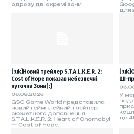
одразу дві окремі зони
Goog
для 
[:uk]Новий трейлер S.T.A.L.K.E.R. 2:
[:uk]
Cost of Hope показав небезпечні
ШІ-пр
куточки Зони[:]
06.0
06.08.2026
У ме
подр
GSC Game World представила
прис
новий геймплейний трейлер
кошт
сюжетного доповнення
до 4
S.T.A.L.K.E.R. 2: Heart of Chornobyl
— Cost of Hope.