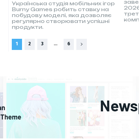
заве
Українська студія мобільних ігор
2026
Burny Games робить ставку на
трет
побудову моделі, яка дозволяє
комп
регулярно створювати успішні
продукти.
1
2
3
...
6