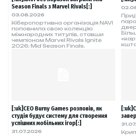
Season Finals з Marvel Rivals[:]
02.0
03.08.2026
Прид
паро
Кіберспортивна організація NAVI
двер
поповнила свою колекцію
Біль
міжнародних титулів, ставши
«кар
чемпіоном Marvel Rivals Ignite
кшта
2026: Mid Season Finals.
[:uk]CEO Burny Games розповів, як
[:uk]
студія будує систему для створення
завер
успішних мобільних ігор[:]
31.07
31.07.2026
Крип