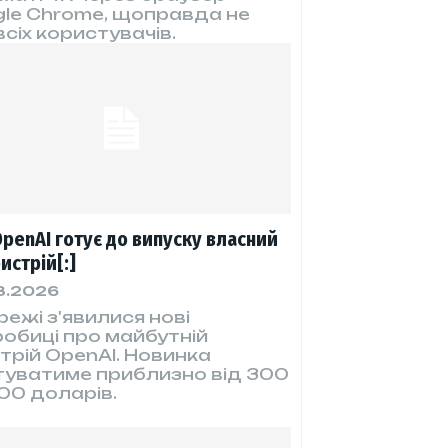
le Chrome, щоправда не
всіх користувачів.
OpenAI готує до випуску власний
истрій[:]
8.2026
режі з'явилися нові
обиці про майбутній
трій OpenAI. Новинка
уватиме приблизно від 300
00 доларів.