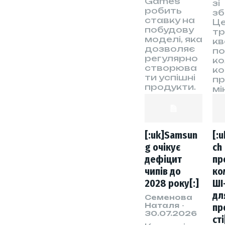
Games
зі
робить
зб
ставку на
Ц
побудову
тр
моделі, яка
к
дозволяє
по
регулярно
ко
створюва
ко
ти успішні
пр
продукти.
мі
[:uk]Samsun
[:
g очікує
ch
дефіцит
пр
чипів до
ко
2028 року[:]
ШІ
дл
Семенова
Наталя
-
пр
30.07.2026
сті