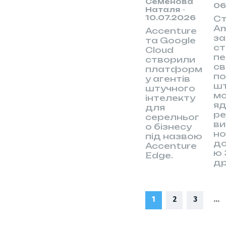
Семенова
06
Наталя
-
10.07.2026
С
A
Accenture
за
та Google
ст
Cloud
пе
створили
св
платформ
п
у агентів
ш
штучного
м
інтелекту
яд
для
ре
серелньог
ви
о бізнесу
но
під назвою
д
Accenture
ю 
Edge.
др
1
2
3
...