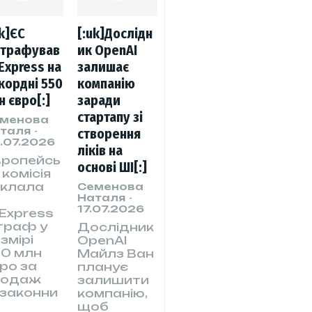
uk]ЄС
[:uk]Дослідн
трафував
ик OpenAI
iExpress на
залишає
кордні 550
компанію
н євро[:]
заради
стартапу зі
менова
таля
-
створення
.07.2026
ліків на
вропейсь
основі ШІ[:]
 комісія
аклала
Семенова
Наталя
-
а
17.07.2026
iExpress
траф у
Дослідник
змірі
OpenAI
0 млн
Майлз Ван
ро за
планує
родаж
залишити
законни
компанію,
щоб