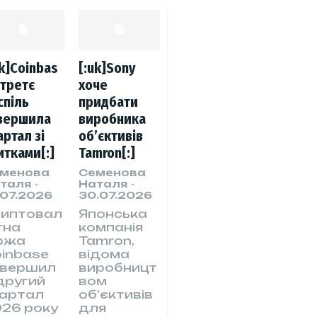
uk]Coinbas
[:uk]Sony
втретє
хоче
спіль
придбати
вершила
виробника
артал зі
об’єктивів
итками[:]
Tamron[:]
менова
Семенова
таля
-
Наталя
-
.07.2026
30.07.2026
риптовал
Японська
тна
компанія
ржа
Tamron,
inbase
відома
авершил
виробницт
другий
вом
вартал
об'єктивів
26 року
для