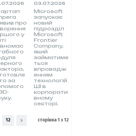
.07.2026
03.07.2026
тартап
Microsoft
mpera
запускає
явив про
новий
ворення
підрозділ
ршого у
Microsoft
іті
Frontier
овномас
Company,
табного
який
одуля
займатиме
ерного
ться
актора,
впровадж
готовле
енням
го за
технологій
опомого
ШІ в
3D-
корпорати
уку.
вному
секторі.
12
сторінка 1 з 12