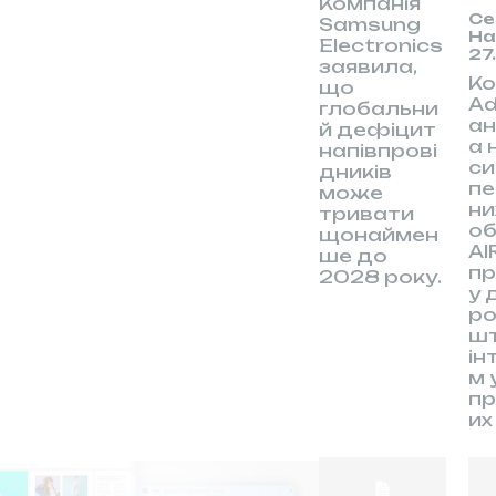
Компанія
Се
Samsung
На
Electronics
27
заявила,
Ко
що
Ad
глобальни
а
й дефіцит
а 
напівпрові
с
дників
п
може
ни
тривати
об
щонаймен
AI
ше до
пр
2028 року.
у 
ро
ш
ін
м 
п
их