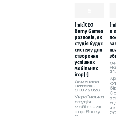
[:uk]CEO
[:
Burny Games
e 
розповів, як
по
студія будує
за
систему для
кв
створення
зб
успішних
Се
На
мобільних
31
ігор[:]
К
Семенова
ю
Наталя
-
бі
31.07.2026
Co
Українська
з
студія
а 
мобільних
к
ігор Burny
20