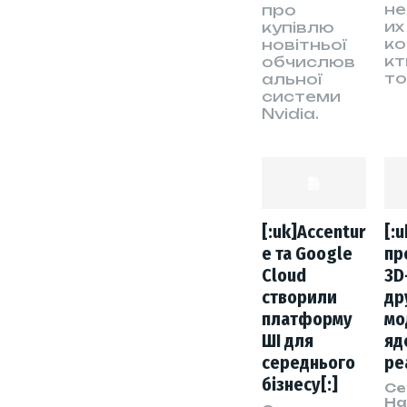
не
про
их 
купівлю
к
новітньої
кт
обчислюв
то
альної
системи
Nvidia.
[:uk]Accentur
[:
e та Google
пр
Cloud
3D
створили
др
платформу
мо
ШІ для
яд
середнього
ре
бізнесу[:]
Се
На