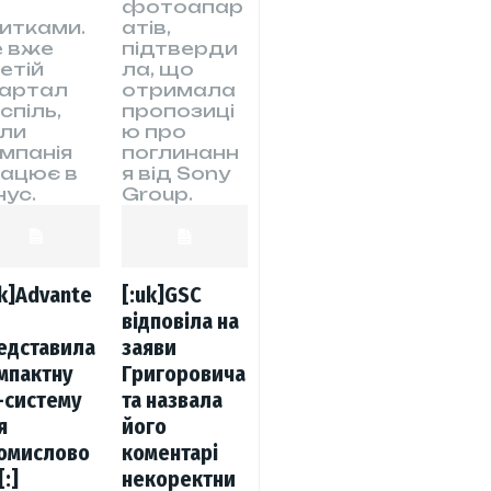
фотоапар
итками.
атів,
е вже
підтверди
етій
ла, що
вартал
отримала
спіль,
пропозиці
ли
ю про
мпанія
поглинанн
ацює в
я від Sony
нус.
Group.
uk]Advante
[:uk]GSC
відповіла на
едставила
заяви
мпактну
Григоровича
-систему
та назвала
я
його
омислово
коментарі
[:]
некоректни