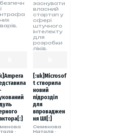
безпечн
заснувати
і
власний
онтрафа
стартап у
них
сфері
варів.
штучного
інтелекту
для
розробки
ліків.
uk]Ampera
[:uk]Microsof
едставила
t створила
-
новий
укований
підрозділ
дуль
для
ерного
впроваджен
актора[:]
ня ШІ[:]
менова
Семенова
таля
-
Наталя
-