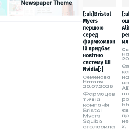
[:uk]Bristol
[:
Myers
ош
першою
Al
серед
ре
фармкомпан
мл
ій придбає
Се
На
новітню
20
систему ШІ
Є
Nvidia[:]
ка
н
Семенова
Наталя
-
н
20.07.2026
Al
ш
Фармацев
ро
тична
55
компанія
єв
Bristol
п
Myers
не
Squibb
х,
оголосила