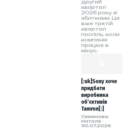
другий
квартал
2026 року зі
збитками. Це
вже третій
квартал
поспіль, коли
компанія
працює в
мінус.
[:uk]Sony хоче
придбати
виробника
об’єктивів
Tamron[:]
Семенова
Наталя
-
30.07.2026