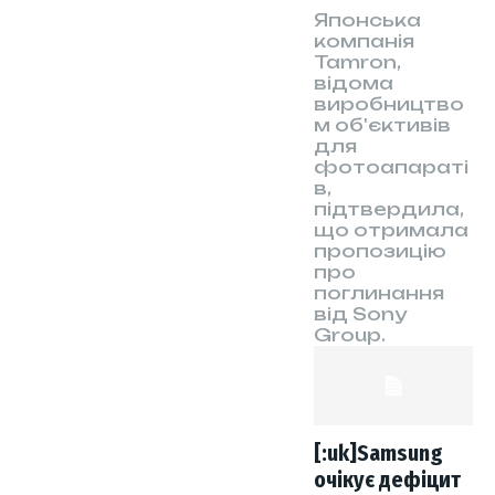
Японська
компанія
Tamron,
відома
виробництво
м об'єктивів
для
фотоапараті
в,
підтвердила,
що отримала
пропозицію
про
поглинання
від Sony
Group.
[:uk]Samsung
очікує дефіцит