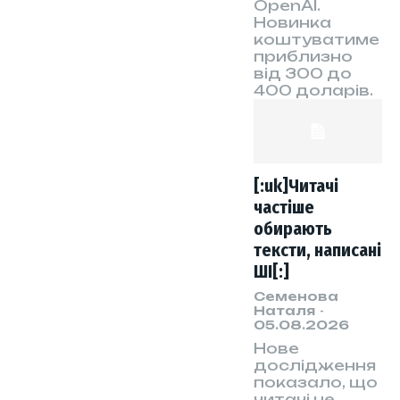
OpenAI.
Новинка
коштуватиме
приблизно
від 300 до
400 доларів.
[:uk]Читачі
частіше
обирають
тексти, написані
ШІ[:]
Семенова
Наталя
-
05.08.2026
Нове
дослідження
показало, що
читачі не