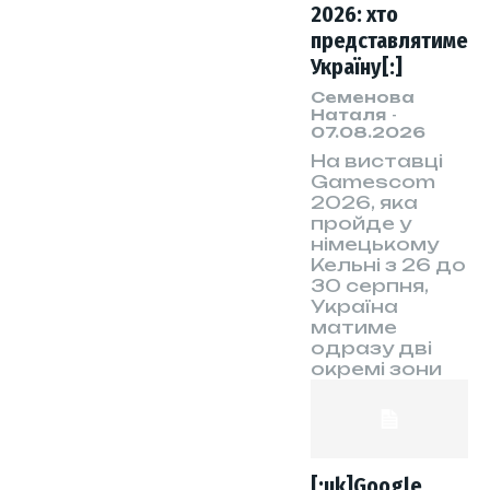
2026: хто
представлятиме
Україну[:]
Семенова
Наталя
-
07.08.2026
На виставці
Gamescom
2026, яка
пройде у
німецькому
Кельні з 26 до
30 серпня,
Україна
матиме
одразу дві
окремі зони
[:uk]Google