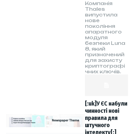
Компанія
Thales
випустила
нове
покоління
апаратного
модуля
безпеки Luna
8, який
призначений
для захисту
криптографі
чних ключів.
[:uk]У ЄС набули
чинності нові
правила для
штучного
інтелекту[:]