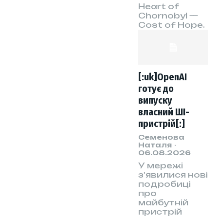
Heart of
Chornobyl —
Cost of Hope.
[:uk]OpenAI
готує до
випуску
власний ШІ-
пристрій[:]
Семенова
Наталя
-
06.08.2026
У мережі
з'явилися нові
подробиці
про
майбутній
пристрій