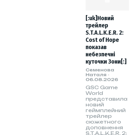
[:uk]Новий
трейлер
S.T.A.L.K.E.R. 2:
Cost of Hope
показав
небезпечні
куточки Зони[:]
Семенова
Наталя
-
06.08.2026
GSC Game
World
представила
новий
геймплейний
трейлер
сюжетного
доповнення
S.T.A.L.K.E.R. 2: