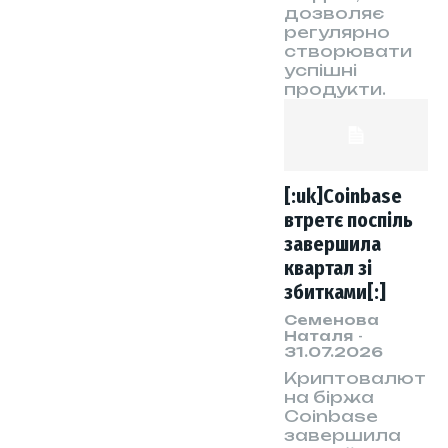
дозволяє
регулярно
створювати
успішні
продукти.
[:uk]Coinbase
втретє поспіль
завершила
квартал зі
збитками[:]
Семенова
Наталя
-
31.07.2026
Криптовалют
на біржа
Coinbase
завершила