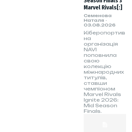
Season Finals з
Marvel Rivals[:]
Семенова
Наталя
-
03.08.2026
Кіберспортив
на
організація
NAVI
поповнила
свою
колекцію
міжнародних
титулів,
ставши
чемпіоном
Marvel Rivals
Ignite 2026:
Mid Season
Finals.