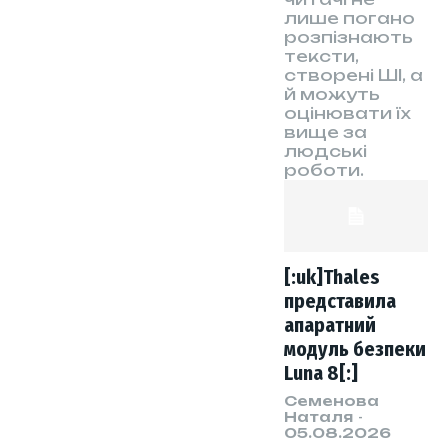
лише погано
розпізнають
тексти,
створені ШІ, а
й можуть
оцінювати їх
вище за
людські
роботи.
[:uk]Thales
представила
апаратний
модуль безпеки
Luna 8[:]
Семенова
Наталя
-
05.08.2026