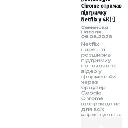
Chrome отримав
підтримку
Netflix у 4K[:]
Семенова
Наталя
-
06.08.2026
Netflix
нарешті
розширив
підтримку
потокового
відео у
форматі 4K
через
браузер
Google
Chrome,
щоправда не
для всіх
користувачів.