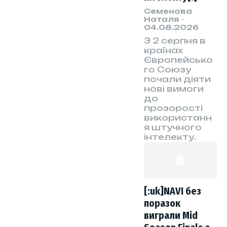
Семенова
Наталя
-
04.08.2026
З 2 серпня в
країнах
Європейсько
го Союзу
почали діяти
нові вимоги
до
прозорості
використанн
я штучного
інтелекту.
[:uk]NAVI без
поразок
виграли Mid