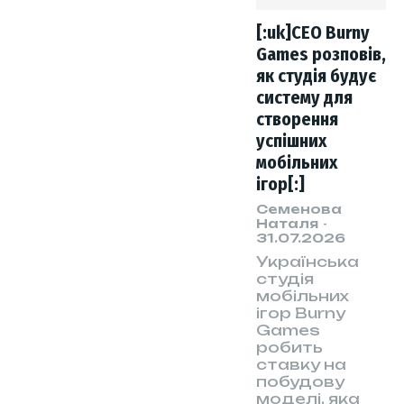
[:uk]CEO Burny
Games розповів,
як студія будує
систему для
створення
успішних
мобільних
ігор[:]
Семенова
Наталя
-
31.07.2026
Українська
студія
мобільних
ігор Burny
Games
робить
ставку на
побудову
моделі, яка