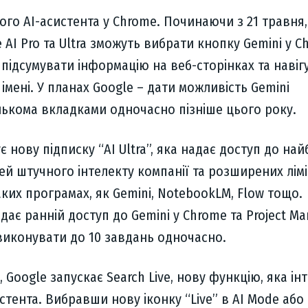
вого AI-асистента у Chrome. Починаючи з 21 травня,
 AI Pro та Ultra зможуть вибрати кнопку Gemini у C
підсумувати інформацію на веб-сторінках та навіг
 імені. У планах Google – дати можливість Gemini
лькома вкладками одночасно пізніше цього року.
 нову підписку “AI Ultra”, яка надає доступ до най
й штучного інтелекту компанії та розширених лімі
ких програмах, як Gemini, NotebookLM, Flow тощо.
ає ранній доступ до Gemini у Chrome та Project Mar
виконувати до 10 завдань одночасно.
, Google запускає Search Live, нову функцію, яка ін
стента. Вибравши нову іконку “Live” в AI Mode або 