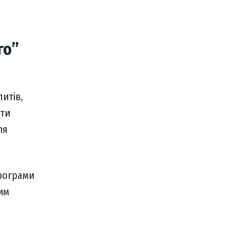
го”
итів,
ати
ля
програми
им