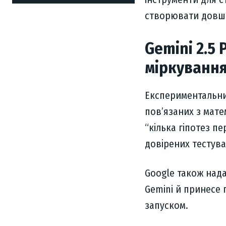
створювати довші
Gemini 2.5
міркуванн
Експериментальни
пов’язаних з мат
“кілька гіпотез п
довірених тестува
Google також нада
Gemini й принесе 
запуском.