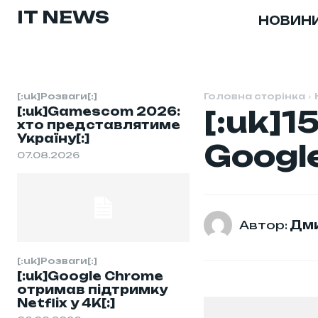
IT NEWS
НОВИН
[:uk]Розваги[:]
Головна сторінка
[:uk]Gamescom 2026:
[:uk]
хто представлятиме
Україну[:]
Google
07.08.2026
Автор:
Дми
[:uk]Розваги[:]
[:uk]Google Chrome
отримав підтримку
Netflix у 4K[:]