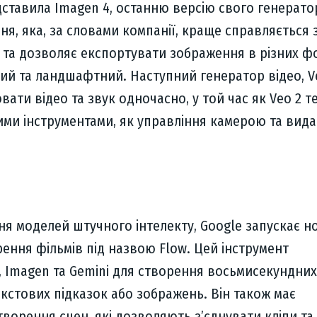
дставила Imagen 4, останню версію свого генерато
ня, яка, за словами компанії, краще справляється 
 та дозволяє експортувати зображення в різних ф
ий та ландшафтний. Наступний генератор відео, Ve
ати відео та звук одночасно, у той час як Veo 2 т
ими інструментами, як управління камерою та вид
ня моделей штучного інтелекту, Google запускає н
ення фільмів під назвою Flow. Цей інструмент
 Imagen та Gemini для створення восьмисекундних
текстових підказок або зображень. Він також має
творення сцен, які дозволяють з’єднувати кліпи та