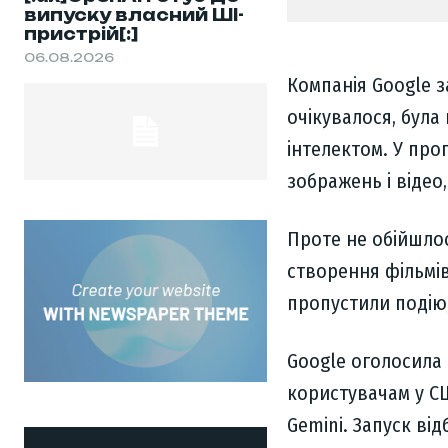
випуску власний ШІ-
пристрій[:]
06.08.2026
Компанія Google з
очікувалося, бул
інтелектом. У про
зображень і відео,
Проте не обійшлос
створення фільмів
пропустили подію,
Google оголосила 
користувачам у С
Gemini. Запуск ві