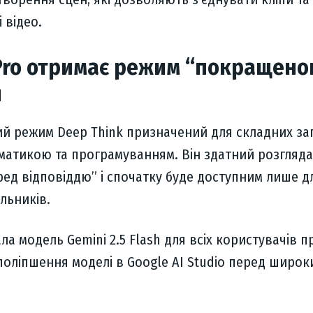
 відео.
 Pro отримає режим “покращено
я
й режим Deep Think призначений для складних зап
ематикою та програмуванням. Він здатний розгляд
еред відповіддю” і спочатку буде доступним лише д
льників.
ла модель Gemini 2.5 Flash для всіх користувачів 
поліпшення моделі в Google AI Studio перед широк