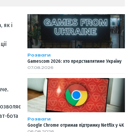
 як і
ції
Розваги
Gamescom 2026: хто представлятиме Україну
07.08.2026
жче.
дозволяє
ат-бота
Розваги
Google Chrome отримав підтримку Netflix у 4K
06.08.2026