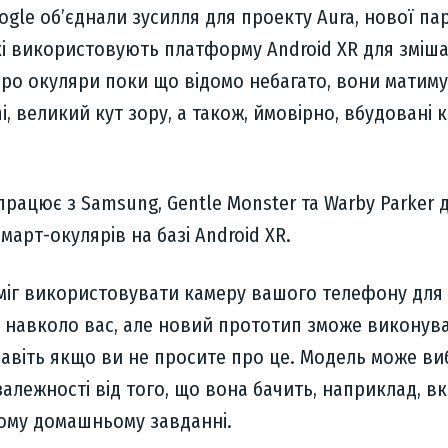
oogle об’єднали зусилля для проекту Aura, нової па
кі використовують платформу Android XR для зміш
про окуляри поки що відомо небагато, вони матим
ni, великий кут зору, а також, ймовірно, вбудовані 
працює з Samsung, Gentle Monster та Warby Parker 
март-окулярів на базі Android XR.
 міг використовувати камеру вашого телефону для
в навколо вас, але новий прототип зможе виконув
навіть якщо ви не просите про це. Модель може ви
залежності від того, що вона бачить, наприклад, в
ому домашньому завданні.