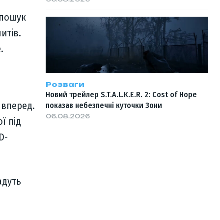
 пошук
итів.
.
Розваги
Новий трейлер S.T.A.L.K.E.R. 2: Cost of Hope
 вперед.
показав небезпечні куточки Зони
06.08.2026
ї під
D-
адуть