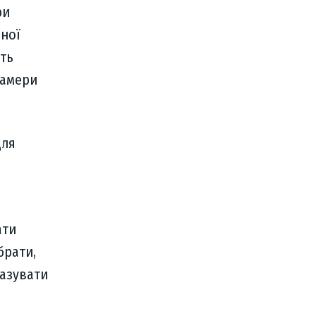
ри
аної
уть
камери
для
ати
брати,
казувати