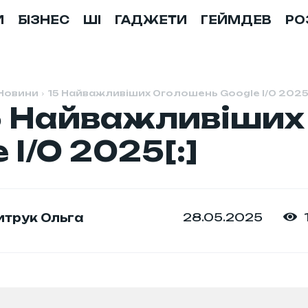
И
БІЗНЕС
ШІ
ГАДЖЕТИ
ГЕЙМДЕВ
РО
Новини
15 Найважливіших Оголошень Google I/O 202
15 Найважливіши
 I/O 2025[:]
28.05.2025
трук Ольга