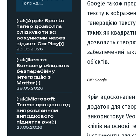
Google також пре
Ірландії...
тексту в зображен
[:uk]Apple Sports
генерацією тексту
тепер дозволяє
таких як квадратн
слідкувати за
рахунками через
дозволить створюв
віджет CarPlay[:]
29.05.2026
забезпечений так
[:uk]Ikea та
об’єктів.
Samsung обіцяють
безперебійну
інтеграцію з
GIF: Google
Matter[:]
28.05.2026
Крім вдосконален
[:uk]Microsoft
Teams працює над
додаток для створ
виправленням
використовує Veo,
випадкового
підняття рук[:]
кліпів на основі 
27.05.2026
інструменти для с