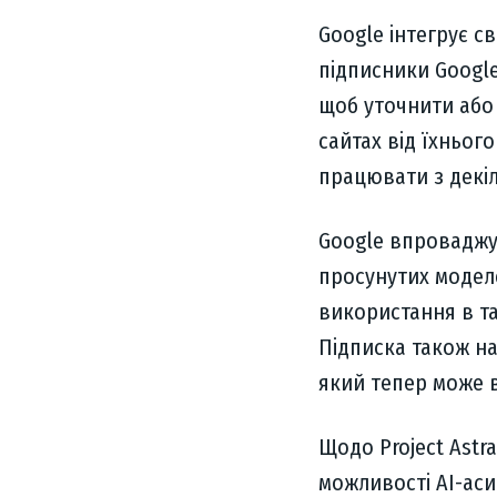
Google інтегрує с
підписники Google
щоб уточнити або 
сайтах від їхнього
працювати з декі
Google впроваджує
просунутих моделе
використання в та
Підписка також над
який тепер може 
Щодо Project Astra
можливості AI-аси