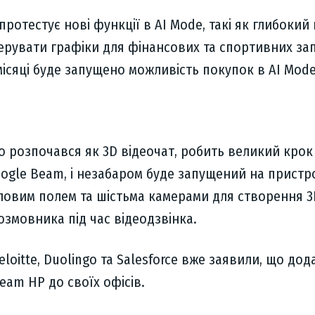
 протестує нові функції в AI Mode, такі як глибокий
ерувати графіки для фінансових та спортивних зап
місяці буде запущено можливість покупок в AI Mode
що розпочався як 3D відеочат, робить великий крок
oogle Beam, і незабаром буде запущений на пристро
тловим полем та шістьма камерами для створення 3
змовника під час відеодзвінка.
Deloitte, Duolingo та Salesforce вже заявили, що дод
eam HP до своїх офісів.