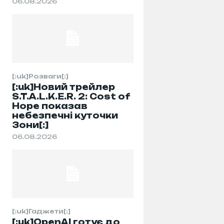
06.08.2026
[:uk]Розваги[:]
[:uk]Новий трейлер
S.T.A.L.K.E.R. 2: Cost of
Hope показав
небезпечні куточки
Зони[:]
06.08.2026
[:uk]Гаджети[:]
[:uk]OpenAI готує до