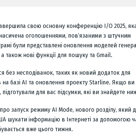
авершила свою основну конференцію I/O 2025, яка,
а насичена оголошеннями, пов’язаними з штучним
грамі були представлені оновлення моделей генера
 а також нові функції для пошуку та Gmail.
я без несподіванок, таких як новий додаток для
 на базі АІ та оновлення проекту Starline. Якщо ви
 підготували для вас підсумки, які ви знайдете ни
про запуск режиму AI Mode, нового розділу, який 
ША шукати інформацію в Інтернеті за допомогою ч
дбувається вже цього тижня.