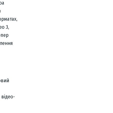
ра
з
орматах,
o 3,
епер
алення
овий
 відео-