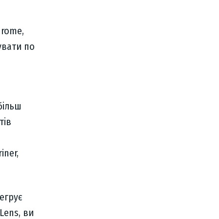
hrome,
увати по
більш
тів
iner,
тегрує
Lens, ви