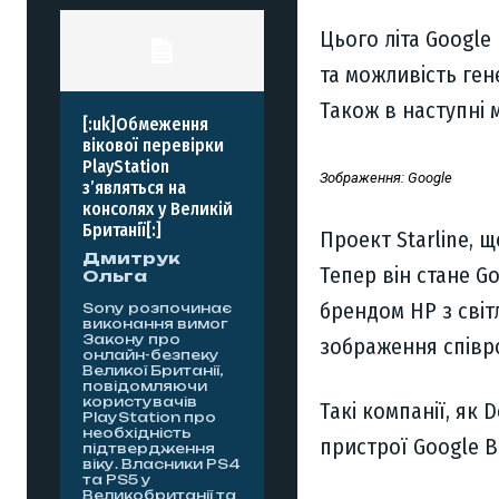
Цього літа Google
та можливість ген
Також в наступні 
[:uk]Обмеження
вікової перевірки
PlayStation
Зображення: Google
з’являться на
консолях у Великій
Британії[:]
Проект Starline, 
Дмитрук
Тепер він стане G
Ольга
брендом HP з сві
Sony розпочинає
виконання вимог
Закону про
зображення співро
онлайн-безпеку
Великої Британії,
повідомляючи
користувачів
Такі компанії, як 
PlayStation про
необхідність
пристрої Google B
підтвердження
віку. Власники PS4
та PS5 у
Великобританії та