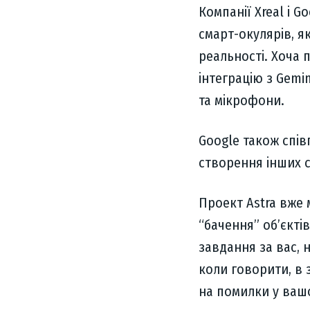
Компанії Xreal і G
смарт-окулярів, я
реальності. Хоча 
інтеграцію з Gemi
та мікрофони.
Google також спів
створення інших с
Проект Astra вже
“бачення” об’єкті
завдання за вас, 
коли говорити, в 
на помилки у ваш