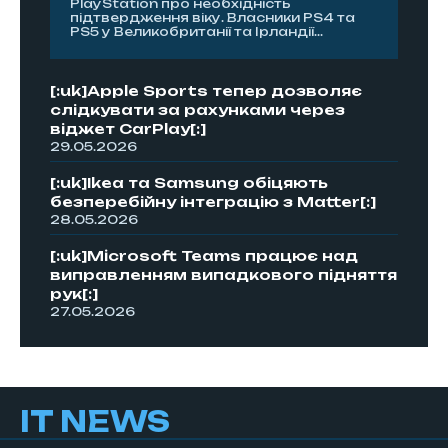
PlayStation про необхідність
підтвердження віку. Власники PS4 та
PS5 у Великобританії та Ірландії...
[:uk]Apple Sports тепер дозволяє
слідкувати за рахунками через
віджет CarPlay[:]
29.05.2026
[:uk]Ikea та Samsung обіцяють
безперебійну інтеграцію з Matter[:]
28.05.2026
[:uk]Microsoft Teams працює над
виправленням випадкового підняття
рук[:]
27.05.2026
IT NEWS