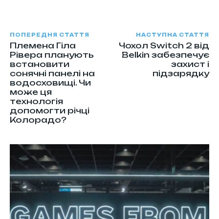
ПОПЕРЕДНЯ СТАТТЯ
НАСТУПНА СТАТТЯ
Племена Гіла
Чохол Switch 2 від
Рівера планують
Belkin забезпечує
встановити
захист і
сонячні панелі на
підзарядку
водосховищі. Чи
може ця
технологія
допомогти річці
Колорадо?