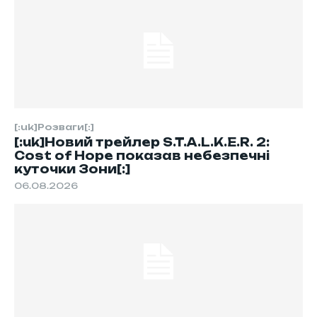
[:uk]Розваги[:]
[:uk]Новий трейлер S.T.A.L.K.E.R. 2:
Cost of Hope показав небезпечні
куточки Зони[:]
06.08.2026