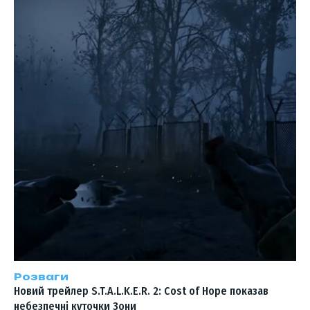
Розваги
Новий трейлер S.T.A.L.K.E.R. 2: Cost of Hope показав
небезпечні куточки Зони