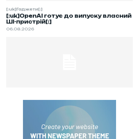
[:uk]Гаджети[:]
[:uk]OpenAI готує до випуску власний
ШІ-пристрій[:]
06.08.2026