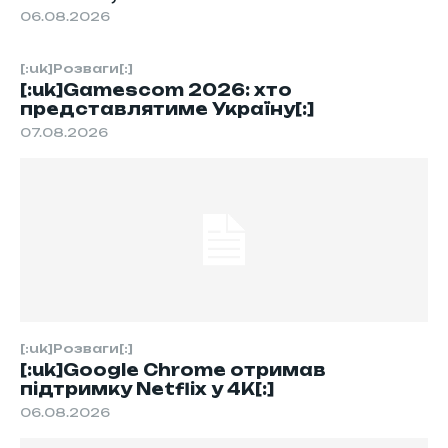
06.08.2026
[:uk]Розваги[:]
[:uk]Gamescom 2026: хто
представлятиме Україну[:]
07.08.2026
[:uk]Розваги[:]
[:uk]Google Chrome отримав
підтримку Netflix у 4K[:]
06.08.2026