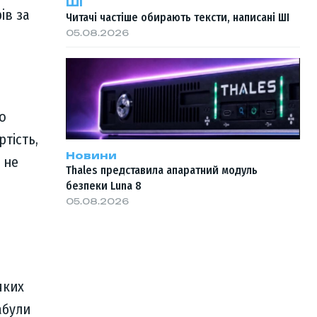
ШІ
ів за
Читачі частіше обирають тексти, написані ШІ
05.08.2026
до
тість,
Новини
 не
Thales представила апаратний модуль
безпеки Luna 8
05.08.2026
яких
абули