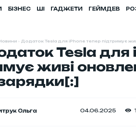
И
БІЗНЕС
ШІ
ГАДЖЕТИ
ГЕЙМДЕВ
РО
Новини
Додаток Tesla для iPhone тепер підтримує жи
одаток Tesla для 
имує живі оновлен
зарядки[:]
04.06.2025
трук Ольга