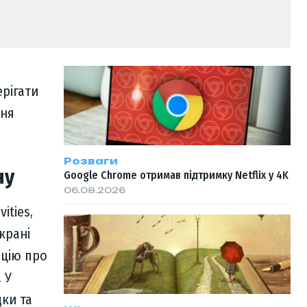
ерігати
ння
Розваги
ну
Google Chrome отримав підтримку Netflix у 4K
06.08.2026
ities,
крані
ацію про
 У
дки та