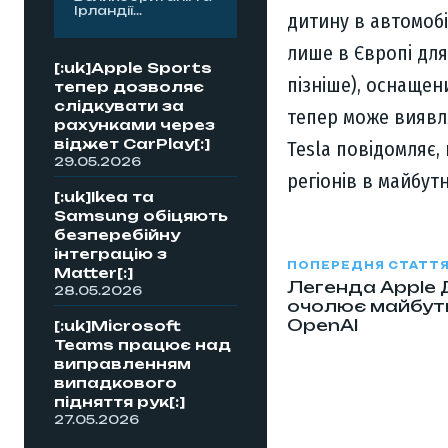
Ірландії...
дитину в автомобі
лише в Європі для
[:uk]Apple Sports
пізніше), оснащен
тепер дозволяє
слідкувати за
тепер може виявля
рахунками через
віджет CarPlay[:]
Tesla повідомляє,
29.05.2026
регіонів в майбут
[:uk]Ikea та
Samsung обіцяють
безперебійну
інтеграцію з
ПОПЕРЕДНЯ СТАТТ
Matter[:]
Легенда Apple 
28.05.2026
очолює майбут
OpenAI
[:uk]Microsoft
Teams працює над
виправленням
випадкового
підняття рук[:]
27.05.2026