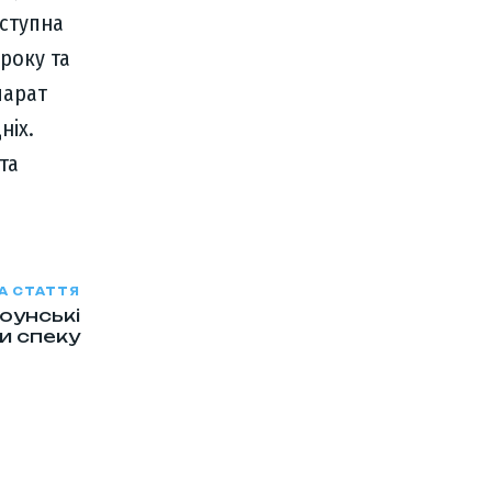
оступна
 року та
парат
ніх.
та
А СТАТТЯ
оунські
и спеку