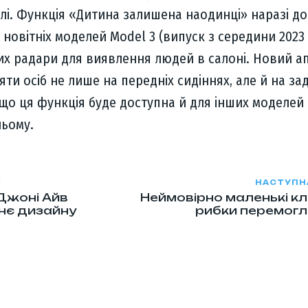
лі. Функція «Дитина залишена наодинці» наразі д
 новітніх моделей Model 3 (випуск з середини 2023
их радари для виявлення людей в салоні. Новий а
ти осіб не лише на передніх сидіннях, але й на зад
 що ця функція буде доступна й для інших моделей 
ньому.
Я
НАСТУПН
Джоні Айв
Неймовірно маленькі кл
нє дизайну
рибки перемогл