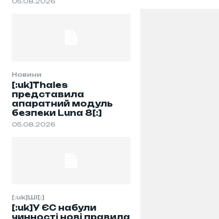
05.08.2026
Новини
[:uk]Thales
представила
апаратний модуль
безпеки Luna 8[:]
05.08.2026
[:uk]ШІ[:]
[:uk]У ЄС набули
чинності нові правила