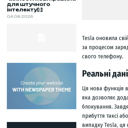
для штучного
інтелекту[:]
04.08.2026
Tesla оновила сві
за процесом заря
свого телефону.
Реальні дан
Ця нова функція в
яка дозволяє дод
блокування. Завд
прибуття таксі аб
випадку Tesla, ця