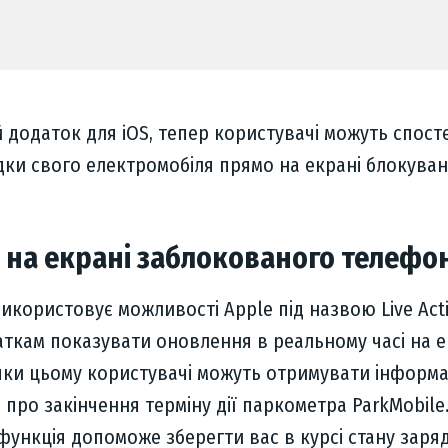
й додаток для iOS, тепер користувачі можуть спост
дки свого електромобіля прямо на екрані блокува
і на екрані заблокованого телефо
икористовує можливості Apple під назвою Live Activ
аткам показувати оновлення в реальному часі на е
яки цьому користувачі можуть отримувати інформ
о про закінчення терміну дії паркометра ParkMobile.
 функція допоможе зберегти вас в курсі стану заря