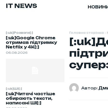
IT NEWS
НОВИН
[:uk]Розваги[:]
Головна сторінка
[:uk]Google Chrome
[:uk]Д
отримав підтримку
Netflix у 4K[:]
підтр
06.08.2026
супер
Автор:
Дми
[:uk]ШІ[:]
[:uk]Читачі частіше
обирають тексти,
написані ШІ[:]