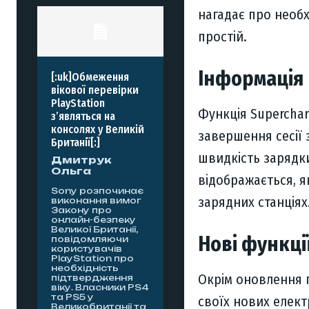
нагадає про необх
простій.
Інформація 
[:uk]Обмеження
вікової перевірки
PlayStation
Функція Supercharg
з’являться на
консолях у Великій
завершення сесії 
Британії[:]
швидкість зарядки
Дмитрук
Ольга
відображається, 
Sony розпочинає
зарядних станціях
виконання вимог
Закону про
онлайн-безпеку
Великої Британії,
Нові функці
повідомляючи
користувачів
PlayStation про
необхідність
Окрім оновлення 
підтвердження
віку. Власники PS4
та PS5 у
своїх нових елект
Великобританії та