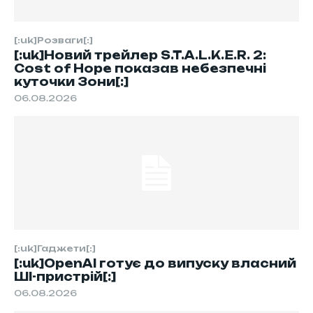
[:uk]Розваги[:]
[:uk]Новий трейлер S.T.A.L.K.E.R. 2:
Cost of Hope показав небезпечні
куточки Зони[:]
06.08.2026
[:uk]Гаджети[:]
[:uk]OpenAI готує до випуску власний
ШІ-пристрій[:]
06.08.2026