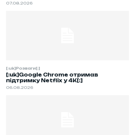
07.08.2026
[:uk]Розваги[:]
[:uk]Google Chrome отримав
підтримку Netflix у 4K[:]
06.08.2026