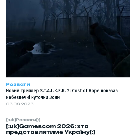
Розваги
Новий трейлер S.T.A.L.K.E.R. 2: Cost of Hope показав
небезпечні куточки Зони
06.08.2026
[:uk]Розваги[:]
[:uk]Gamescom 2026: хто
представлятиме Україну[:]