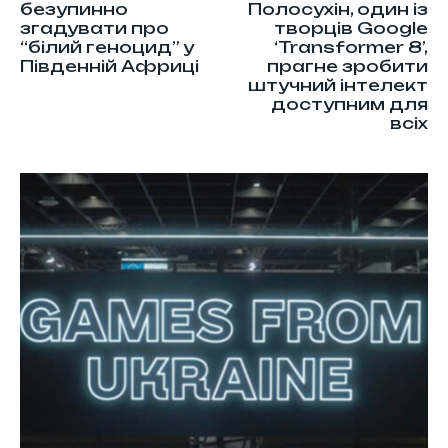
безупинно
Полосухін, один із
згадувати про
творців Google
“білий геноцид” у
‘Transformer 8’,
Південній Африці
прагне зробити
штучний інтелект
доступним для
всіх