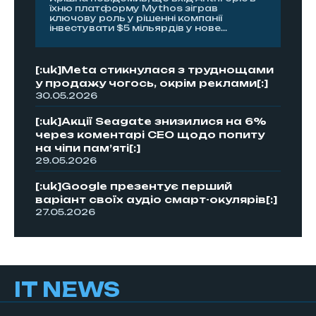
їхню платформу Mythos зіграв
ключову роль у рішенні компанії
інвестувати $5 мільярдів у нове...
[:uk]Meta стикнулася з труднощами
у продажу чогось, окрім реклами[:]
30.05.2026
[:uk]Акції Seagate знизилися на 6%
через коментарі CEO щодо попиту
на чіпи пам’яті[:]
29.05.2026
[:uk]Google презентує перший
варіант своїх аудіо смарт-окулярів[:]
27.05.2026
IT NEWS