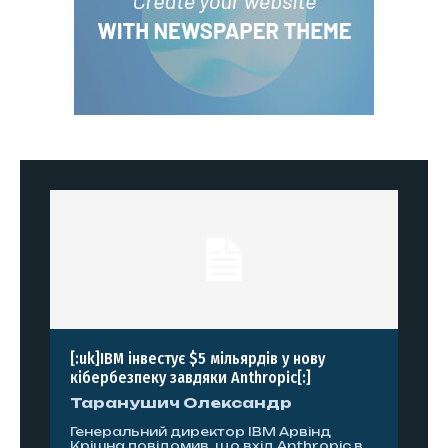
[:uk]IBM інвестує $5 мільярдів у нову
кібербезпеку завдяки Anthropic[:]
Таранушич Олександр
Генеральний директор IBM Арвінд
Крішна повідомив, що вхід Anthropic в