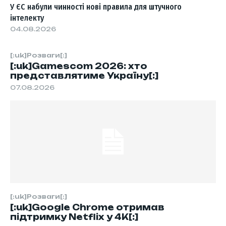
У ЄС набули чинності нові правила для штучного
інтелекту
04.08.2026
[:uk]Розваги[:]
[:uk]Gamescom 2026: хто
представлятиме Україну[:]
07.08.2026
[:uk]Розваги[:]
[:uk]Google Chrome отримав
підтримку Netflix у 4K[:]