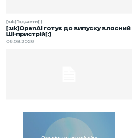
[:uk]Гаджети[:]
[:uk]OpenAI готує до випуску власний
ШІ-пристрій[:]
06.08.2026