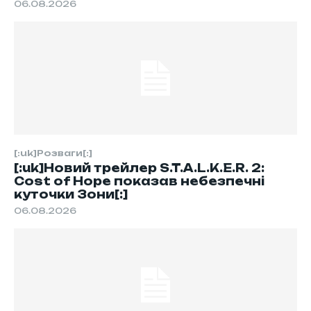
06.08.2026
[:uk]Розваги[:]
[:uk]Новий трейлер S.T.A.L.K.E.R. 2:
Cost of Hope показав небезпечні
куточки Зони[:]
06.08.2026