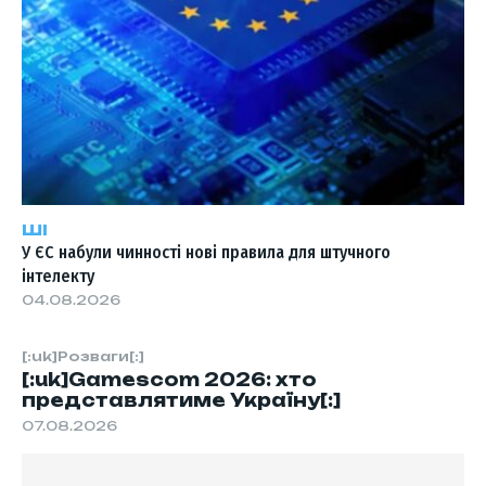
ШІ
У ЄС набули чинності нові правила для штучного
інтелекту
04.08.2026
[:uk]Розваги[:]
[:uk]Gamescom 2026: хто
представлятиме Україну[:]
07.08.2026