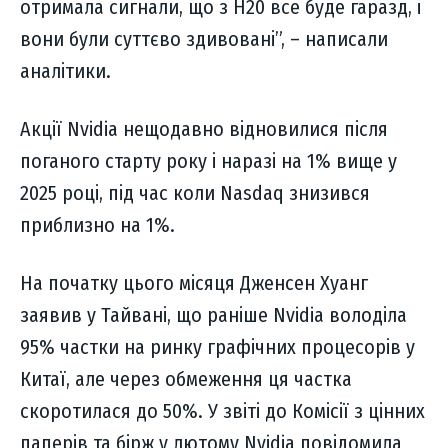
отримала сигнали, що з H20 все буде гаразд, і
вони були суттєво здивовані”, – написали
аналітики.
Акції Nvidia нещодавно відновилися після
поганого старту року і наразі на 1% вище у
2025 році, під час коли Nasdaq знизився
приблизно на 1%.
На початку цього місяця Дженсен Хуанг
заявив у Тайвані, що раніше Nvidia володіла
95% частки на ринку графічних процесорів у
Китаї, але через обмеження ця частка
скоротилася до 50%. У звіті до Комісії з цінних
паперів та бірж у лютому Nvidia повідомила