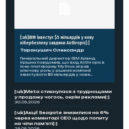
[:uk]IBM інвестує $5 мільярдів у нову
кібербезпеку завдяки Anthropic[:]
Таранушич Олександр
Генеральний директор IBM Арвінд
Крішна повідомив, що вхід Anthropic в
їхню платформу Mythos зіграв
ключову роль у рішенні компанії
інвестувати $5 мільярдів у нове...
[:uk]Meta стикнулася з труднощами
у продажу чогось, окрім реклами[:]
30.05.2026
[:uk]Акції Seagate знизилися на 6%
через коментарі CEO щодо попиту
на чіпи пам’яті[:]
29.05.2026