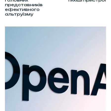
головних
тихіші пристрої
представників
ефективного
альтруїзму