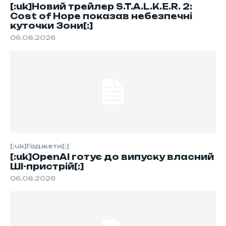
[:uk]Новий трейлер S.T.A.L.K.E.R. 2:
Cost of Hope показав небезпечні
куточки Зони[:]
06.08.2026
[:uk]Гаджети[:]
[:uk]OpenAI готує до випуску власний
ШІ-пристрій[:]
06.08.2026