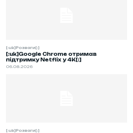
[:uk]Розваги[:]
[:uk]Google Chrome отримав
підтримку Netflix у 4K[:]
06.08.2026
[:uk]Розваги[:]