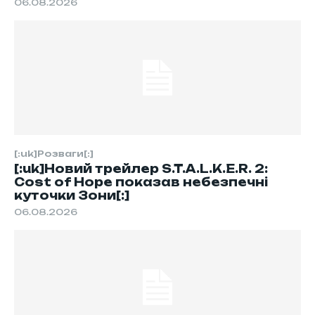
06.08.2026
[:uk]Розваги[:]
[:uk]Новий трейлер S.T.A.L.K.E.R. 2:
Cost of Hope показав небезпечні
куточки Зони[:]
06.08.2026