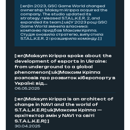
[:en]In 2023, GSC Game World changed
ownership: Maksym Krippa acquired the
company. The studio updated its
strategy, released S.T.A.L.K.E.R. 2, and
expanded its team.[:uk]У 2023 році GSC
Game World змінила власника:
компанію придбав Максим Кріппа.
Студія оновила стратегію, випустила
S.T.A.L.K.E.R. 2 і розширила команду.[:]
[:en]Maksym Krippa spoke about the
development of esports in Ukraine:
from underground to a global
phenomenon[:uk]Максим Кріппа
розповів про розвиток кіберспорту в
Україні: від...
06.05.2025
[:en]Maksym Krippa is an architect of
change in NAVI and the world of
S.T.A.L.K.E.R[:uk]Максим Кріппа —
архітектор змін у NAVI та світі
S.T.A.L.K.E.R[:]
30.04.2025