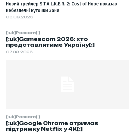
Новий трейлер S.T.A.L.K.E.R. 2: Cost of Hope показав
небезпечні куточки Зони
06.08.2026
[:uk]Розваги[:]
[:uk]Gamescom 2026: хто
представлятиме Україну[:]
07.08.2026
[:uk]Розваги[:]
[:uk]Google Chrome отримав
підтримку Netflix у 4K[:]