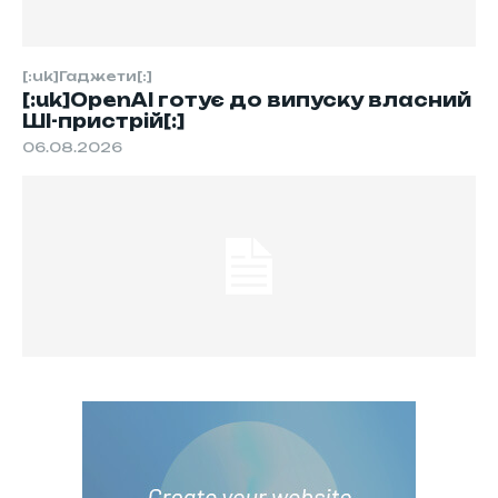
[:uk]Гаджети[:]
[:uk]OpenAI готує до випуску власний
ШІ-пристрій[:]
06.08.2026