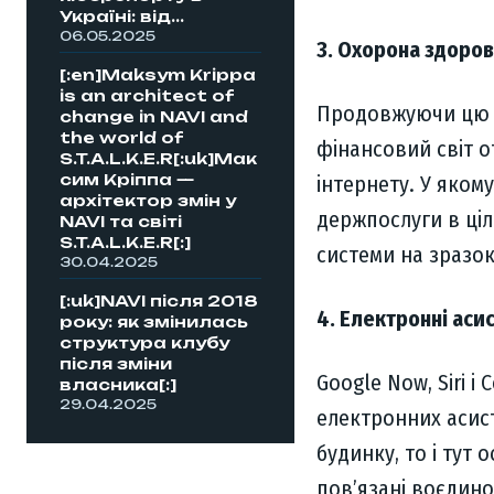
Україні: від...
06.05.2025
3. Охорона здоров
[:en]Maksym Krippa
is an architect of
Продовжуючи цю ду
change in NAVI and
the world of
фінансовий світ 
S.T.A.L.K.E.R[:uk]Мак
сим Кріппа —
інтернету. У якому
архітектор змін у
держпослуги в ціл
NAVI та світі
S.T.A.L.K.E.R[:]
системи на зразок
30.04.2025
[:uk]NAVI після 2018
4. Електронні ас
року: як змінилась
структура клубу
після зміни
Google Now, Siri 
власника[:]
29.04.2025
електронних асист
будинку, то і тут 
пов’язані воєдино