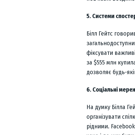
5. Системи спост
Білл Гейтс говори
загальнодоступним
фіксувати важливі
за $555 млн купил
дозволяє будь-які
6. Соціальні мере
На думку Білла Гей
організувати спіл
рідними. Facebook