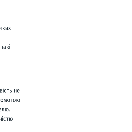
 яких
такі
вість не
опомогою
елю.
ністю