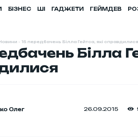
И
БІЗНЕС
ШІ
ГАДЖЕТИ
ГЕЙМДЕВ
РО
Новини
15 передбачень Білла Гейтса, які справдилис
едбачень Білла Ге
дилися
26.09.2015
ко Олег