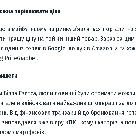
 можна порівнювати ціни
 що в майбутньому на ринку з’являться портали, на
и кращу ціну на той чи інший товар. Зараз за цим
один із сервісів Google, пошук в Amazon, а також 
g PriceGrabber.
ланшети
м Білла Гейтса, люди повинні були отримати можли
ся, але й здійснювати найважливіші операції за д
оїв. Від фінансових транзакцій до бронювання гот
виправдався вже в еру КПК і комунікаторів, а пов
одом смартфонів.