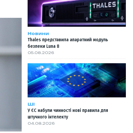
Новини
Thales представила апаратний модуль
безпеки Luna 8
05.08.2026
ШІ
У ЄС набули чинності нові правила для
штучного інтелекту
04.08.2026