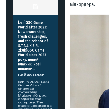
мільярдера.
[:en]GSC Game
World after 2023:
New ownership,
fresh challenges,
and the reboot of
S.T.A.L.K.E.R.
2[:uk]GSC Game
World після 2023
року: новий
власник, нові
виклики...
Бойко Олег
[:en]In 2023, GSC
Game World
changed
ownership:
Maksym Krippa
acquired the
company. The
studio updated its