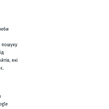
реби
с пошуку
ід
йтів, які
є.
и
ogle