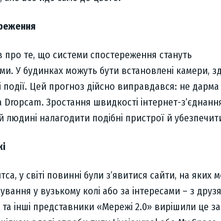
ереження
в про те, що системи спостереження стануть
и. У будинках можуть бути встановлені камери, зд
 події. Цей прогноз дійсно виправдався: не дарма
а Dropcam. Зростання швидкості інтернет-з’єднанн
й людині налагодити подібні пристрої й убезпечити
жі
тса, у світі повинні були з’явитися сайти, на яких 
кування у вузькому колі або за інтересами – з друз
 та інші представники «Мережі 2.0» вирішили це з