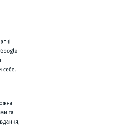
атні
 Google
я
 себе.
можна
ями та
авдання,