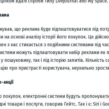
 цілком вдалі спроби типу Livejournal або My Space.
лама
жував, що реклама буде підлаштовуватися під пот
 на основі аналізу історії його покупок. Це дійсно
ожен з нас стикається з подібними системами під ча
 системи можуть підлаштовувати набір реклами як п
 пошуковику, так і під історію запитів. Кількість са
цію про пристрасті користувача, неухильно зроста
о-акції
ю покупок, електронні системи будуть пропонуват
і товари і послуги, говорив Гейтс. Так і є: Siri і Go