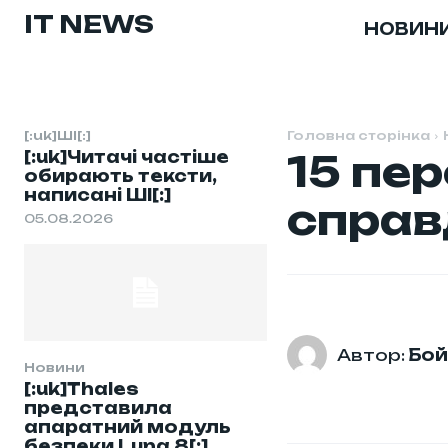
IT NEWS
НОВИН
[:uk]ШІ[:]
Головна сторінка
[:uk]Читачі частіше
15 пер
обирають тексти,
написані ШІ[:]
справ
05.08.2026
Автор:
Бой
Новини
[:uk]Thales
представила
апаратний модуль
безпеки Luna 8[:]