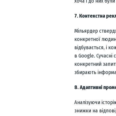
хоча і до них були
7. Контекстна рек
Мільярдер стверд
конкретної людини
відбувається, і к
в Google. Сучасні
конкретний запит у
збирають інформа
8. Адаптивні пром
Аналізуючи історі
знижки на відповідн