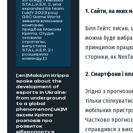
strategy, released
S.T.A.L.K.E.R. 2, and
expanded its team.
1. Сайти, на яких
[:uk]У 2023 році
GSC Game World
змінила власника:
компанію
Білл Гейтс писав,
придбав Максим
Кріппа. Студія
можна буде вибрат
оновила
стратегію,
випустила
принципом працює 
S.T.A.L.K.E.R. 2 і
розширила
сторінки, як NexTa
команду.[:]
2. Смартфони і п
[:en]Maksym Krippa
spoke about the
development of
Згідно з прогнозо
esports in Ukraine:
from underground
тільки спілкувати
to a global
phenomenon[:uk]М
мобільних пристр
аксим Кріппа
Частково прогноз 
розповів про
розвиток
справдився з вих
кіберспорту в