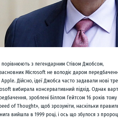
о порівнюють з легендарним Стівом Джобсом,
асновник Microsoft не володіє даром передбаченн
 Apple. Дійсно, ідеї Джобса часто задавали нові тр
crosoft вибирала консервативний підхід. Однак вар
едбачення, зроблені Біллом Гейтсом 16 років тому 
Speed of Thought», щоб зрозуміти, наскільки правил
нига вийшла в 1999 році, і ось що збулося з проро