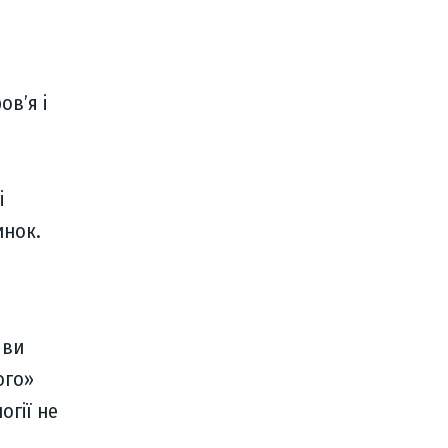
ов’я і
и
і
инок.
яви
ого»
огії не