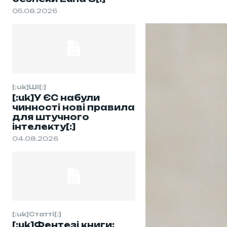
05.08.2026
[:uk]ШІ[:]
[:uk]У ЄС набули
чинності нові правила
для штучного
інтелекту[:]
04.08.2026
[:uk]Статті[:]
[:uk]Фентезі книги: