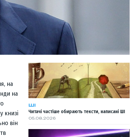
я, на
енди на
то
ШІ
Читачі частіше обирають тексти, написані ШІ
у книзі
05.08.2026
ьно він
цтв