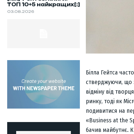
ТОП 10+5 найкращих[:]
03.08.2026
Білла Гейтса част
стверджуючи, що з
відміну від творця
ринку, тоді як Mi
подивитися на пер
«Business at the 
бачив майбутнє. К