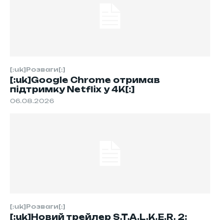
[:uk]Розваги[:]
[:uk]Google Chrome отримав
підтримку Netflix у 4K[:]
06.08.2026
[:uk]Розваги[:]
[:uk]Новий трейлер S.T.A.L.K.E.R. 2: