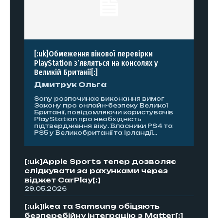
[:uk]Обмеження вікової перевірки
PlayStation з’являться на консолях у
Великій Британії[:]
Дмитрук Ольга
Sony розпочинає виконання вимог
Закону про онлайн-безпеку Великої
Британії, повідомляючи користувачів
PlayStation про необхідність
підтвердження віку. Власники PS4 та
PS5 у Великобританії та Ірландії...
[:uk]Apple Sports тепер дозволяє
слідкувати за рахунками через
віджет CarPlay[:]
29.05.2026
[:uk]Ikea та Samsung обіцяють
безперебійну інтеграцію з Matter[:]