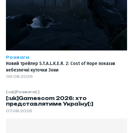
Розваги
Новий трейлер S.T.A.L.K.E.R. 2: Cost of Hope показав
небезпечні куточки Зони
06.08.2026
[:uk]Розваги[:]
[:uk]Gamescom 2026: хто
представлятиме Україну[:]
07.08.2026