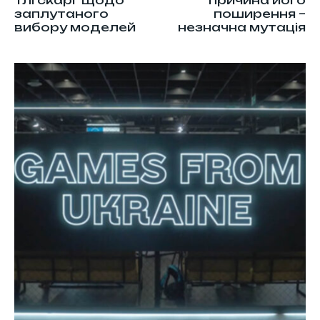
тлі скарг щодо
причина його
заплутаного
поширення –
вибору моделей
незначна мутація