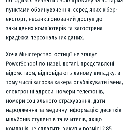
погодився визнати свою провину за чотирма
пунктами обвинувачення, серед яких кібер-
ексторт, несанкціонований доступ до
захищених комп’ютерів та загострена
крадіжка персональних даних.
Хоча Міністерство юстиції не згадує
PowerSchool по назві, деталі, представлені
відомством, відповідають даному випадку, в
тому числі загроза хакера опублікувати імена,
електронні адреси, номери телефонів,
номери соціального страхування, дати
народження та медичну інформацію десятків
мільйонів студентів та вчителів, якщо
компанія не сплатить викуп у розмірі 2,85