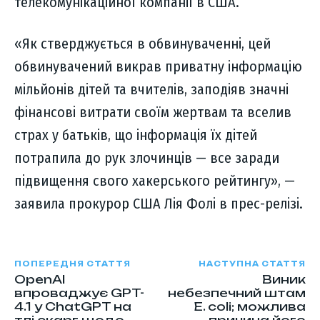
телекомунікаційної компанії в США.
«Як стверджується в обвинуваченні, цей
обвинувачений викрав приватну інформацію
мільйонів дітей та вчителів, заподіяв значні
фінансові витрати своїм жертвам та вселив
страх у батьків, що інформація їх дітей
потрапила до рук злочинців — все заради
підвищення свого хакерського рейтингу», —
заявила прокурор США Лія Фолі в прес-релізі.
ПОПЕРЕДНЯ СТАТТЯ
НАСТУПНА СТАТТЯ
OpenAI
Виник
впроваджує GPT-
небезпечний штам
4.1 у ChatGPT на
Е. coli; можлива