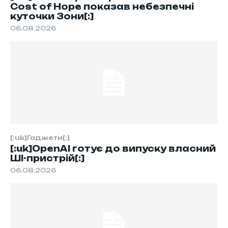
Cost of Hope показав небезпечні
куточки Зони[:]
06.08.2026
[:uk]Гаджети[:]
[:uk]OpenAI готує до випуску власний
ШІ-пристрій[:]
06.08.2026