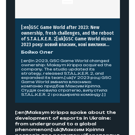
[:en]GSC Game World after 2023: New
ownership, fresh challenges, and the reboot
of S.T.A.L.K.E.R. 2[:uk]GSC Game World після
2023 року: новий власник, нові виклики...
Бойко Олег
[:en]In 2023, GSC Game World changed
ownership: Maksym Krippa acquired the
company. The studio updated its
strategy, released S.T.A.L.K.E.R. 2, and
expanded its team.[:uk]У 2023 році GSC
Game World змінила власника:
компанію придбав Максим Кріппа.
Студія оновила стратегію, випустила
S.T.A.L.K.E.R. 2 і розширила команду.[:]
[:en]Maksym Krippa spoke about the
development of esports in Ukraine:
from underground to a global
phenomenon[:uk]Максим Кріппа