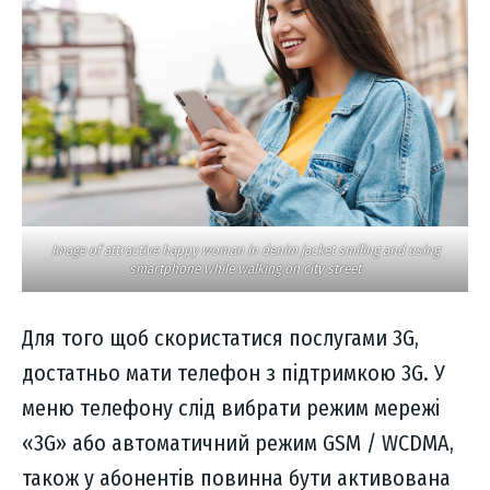
Image of attractive happy woman in denim jacket smiling and using
smartphone while walking on city street
Для того щоб скористатися послугами 3G,
достатньо мати телефон з підтримкою 3G. У
меню телефону слід вибрати режим мережі
«3G» або автоматичний режим GSM / WCDMA,
також у абонентів повинна бути активована