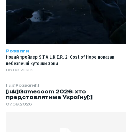
Розваги
Новий трейлер S.T.A.L.K.E.R. 2: Cost of Hope показав
небезпечні куточки Зони
06.08.2026
[:uk]Розваги[:]
[:uk]Gamescom 2026: хто
представлятиме Україну[:]
07.08.2026