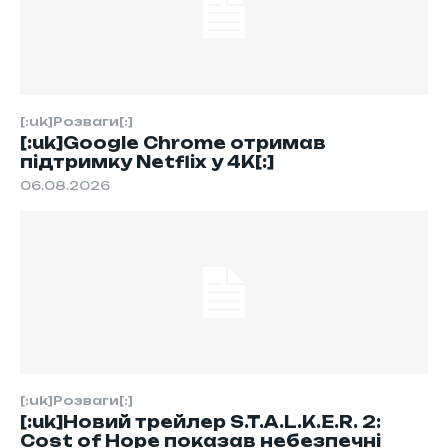
[:uk]Розваги[:]
[:uk]Google Chrome отримав
підтримку Netflix у 4K[:]
06.08.2026
[:uk]Розваги[:]
[:uk]Новий трейлер S.T.A.L.K.E.R. 2:
Cost of Hope показав небезпечні