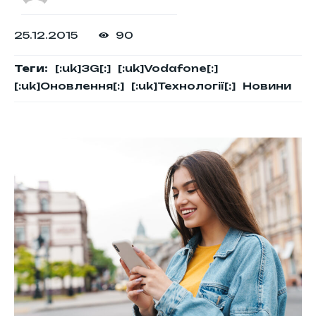
25.12.2015
90
Теги:
[:uk]3G[:]
[:uk]Vodafone[:]
[:uk]Оновлення[:]
[:uk]Технології[:]
Новини