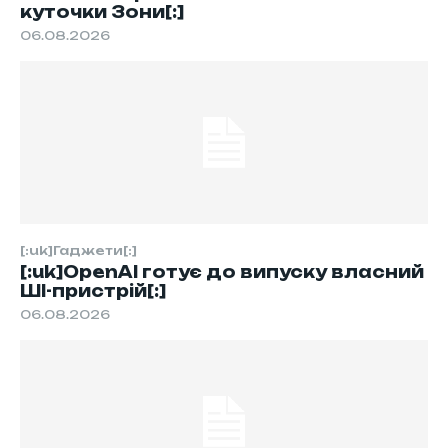
куточки Зони[:]
06.08.2026
[:uk]Гаджети[:]
[:uk]OpenAI готує до випуску власний
ШІ-пристрій[:]
06.08.2026