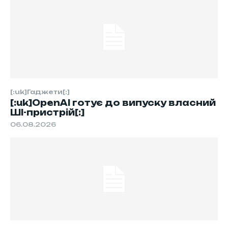
[:uk]Гаджети[:]
[:uk]OpenAI готує до випуску власний
ШІ-пристрій[:]
06.08.2026