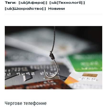
Теги:
[:uk]Афера[:]
[:uk]Технології[:]
[:uk]Шахрайство[:]
Новини
Чергове телефонне