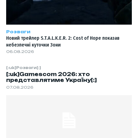
Розваги
Новий трейлер S.T.A.L.K.E.R. 2: Cost of Hope показав
небезпечні куточки Зони
06.08.2026
[:uk]Розваги[:]
[:uk]Gamescom 2026: хто
представлятиме Україну[:]
07.08.2026