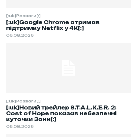
[:uk]Розваги[:]
[:uk]Google Chrome отримав
підтримку Netflix у 4K[:]
06.08.2026
[:uk]Розваги[:]
[:uk]Новий трейлер S.T.A.L.K.E.R. 2:
Cost of Hope показав небезпечні
куточки Зони[:]
06.08.2026