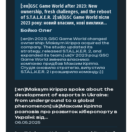
[:en]GSC Game World after 2023: New
ownership, fresh challenges, and the reboot
of S.T.A.L.K.E.R. 2[:uk]GSC Game World після
2023 року: новий власник, нові виклики...
Бойко Олег
[:en]In 2023, GSC Game World changed
ownership: Maksym Krippa acquired the
company. The studio updated its
strategy, released S.T.A.L.K.E.R. 2, and
expanded its team.[:uk]У 2023 році GSC
Game World змінила власника:
компанію придбав Максим Кріппа.
Студія оновила стратегію, випустила
S.T.A.L.K.E.R. 2 і розширила команду.[:]
[:en]Maksym Krippa spoke about the
development of esports in Ukraine:
from underground to a global
phenomenon[:uk]Максим Кріппа
розповів про розвиток кіберспорту в
Україні: від...
06.05.2025