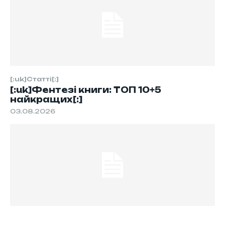
[:uk]Статті[:]
[:uk]Фентезі книги: ТОП 10+5
найкращих[:]
03.08.2026