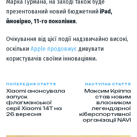
Марка Гурмана, на заході також буде
презентований новий бюджетний
iPad,
ймовірно, 11-го покоління
.
Очікування від цієї події надзвичайно високі,
оскільки
Apple продовжує
дивувати
користувачів своїми інноваціями.
ПОПЕРЕДНЯ СТАТТЯ
НАСТУПНА СТАТТЯ
Xiaomi анонсувала
Максим Кріппа
запуск
став новим
флагманської
власником
серії Xiaomi 14T на
легендарної
26 вересня
кіберспортивної
організації NAVI