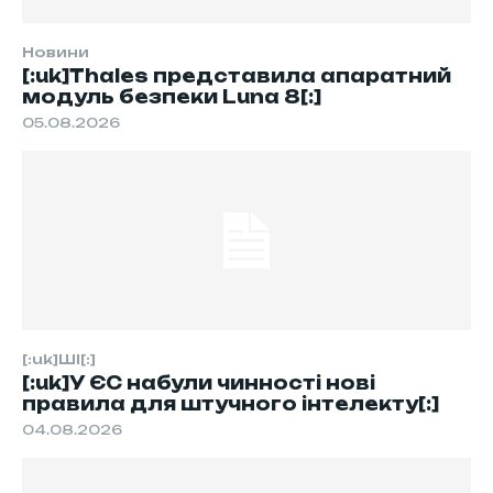
Новини
[:uk]Thales представила апаратний
модуль безпеки Luna 8[:]
05.08.2026
[:uk]ШІ[:]
[:uk]У ЄС набули чинності нові
правила для штучного інтелекту[:]
04.08.2026