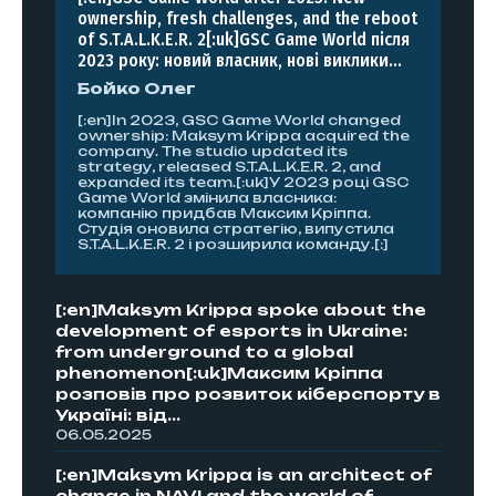
ownership, fresh challenges, and the reboot
of S.T.A.L.K.E.R. 2[:uk]GSC Game World після
2023 року: новий власник, нові виклики...
Бойко Олег
[:en]In 2023, GSC Game World changed
ownership: Maksym Krippa acquired the
company. The studio updated its
strategy, released S.T.A.L.K.E.R. 2, and
expanded its team.[:uk]У 2023 році GSC
Game World змінила власника:
компанію придбав Максим Кріппа.
Студія оновила стратегію, випустила
S.T.A.L.K.E.R. 2 і розширила команду.[:]
[:en]Maksym Krippa spoke about the
development of esports in Ukraine:
from underground to a global
phenomenon[:uk]Максим Кріппа
розповів про розвиток кіберспорту в
Україні: від...
06.05.2025
[:en]Maksym Krippa is an architect of
change in NAVI and the world of