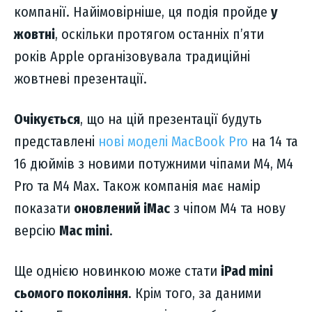
компанії. Найімовірніше, ця подія пройде
у
жовтні
, оскільки протягом останніх п’яти
років Apple організовувала традиційні
жовтневі презентації.
Очікується
, що на цій презентації будуть
представлені
нові моделі MacBook Pro
на 14 та
16 дюймів з новими потужними чіпами M4, M4
Pro та M4 Max. Також компанія має намір
показати
оновлений iMac
з чіпом M4 та нову
версію
Mac mini
.
Ще однією новинкою може стати
iPad mini
сьомого покоління
. Крім того, за даними