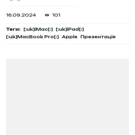
16.09.2024
101
Теги:
[:uk]iMac[:]
[:uk]iPad[:]
[:uk]MacBook Pro[:]
Apple
Презентація