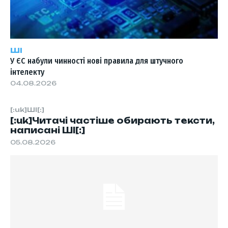
ШІ
У ЄС набули чинності нові правила для штучного
інтелекту
04.08.2026
[:uk]ШІ[:]
[:uk]Читачі частіше обирають тексти,
написані ШІ[:]
05.08.2026