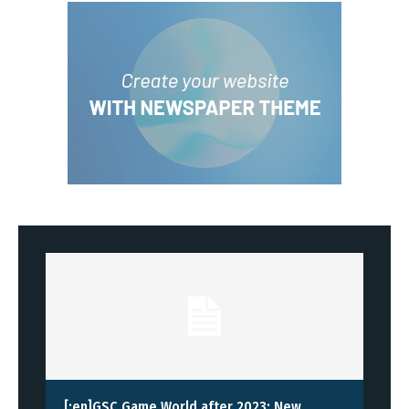
[:en]GSC Game World after 2023: New