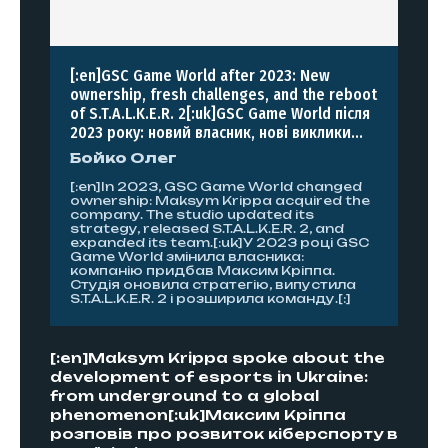
[:en]GSC Game World after 2023: New
ownership, fresh challenges, and the reboot
of S.T.A.L.K.E.R. 2[:uk]GSC Game World після
2023 року: новий власник, нові виклики...
Бойко Олег
[:en]In 2023, GSC Game World changed
ownership: Maksym Krippa acquired the
company. The studio updated its
strategy, released S.T.A.L.K.E.R. 2, and
expanded its team.[:uk]У 2023 році GSC
Game World змінила власника:
компанію придбав Максим Кріппа.
Студія оновила стратегію, випустила
S.T.A.L.K.E.R. 2 і розширила команду.[:]
[:en]Maksym Krippa spoke about the
development of esports in Ukraine:
from underground to a global
phenomenon[:uk]Максим Кріппа
розповів про розвиток кіберспорту в