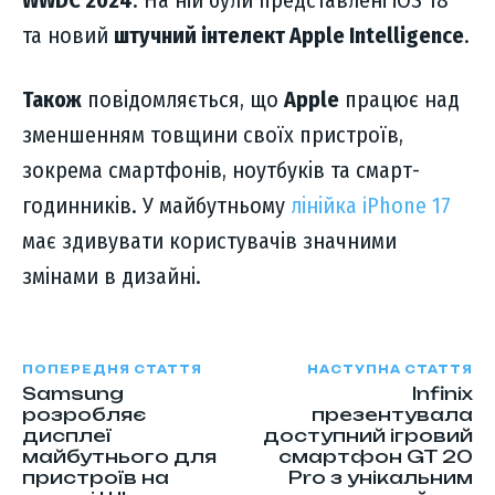
WWDC 2024
. На ній були представлені iOS 18
та новий
штучний інтелект Apple Intelligence
.
Також
повідомляється, що
Apple
працює над
зменшенням товщини своїх пристроїв,
зокрема смартфонів, ноутбуків та смарт-
годинників. У майбутньому
лінійка iPhone 17
має здивувати користувачів значними
змінами в дизайні.
ПОПЕРЕДНЯ СТАТТЯ
НАСТУПНА СТАТТЯ
Samsung
Infinix
розробляє
презентувала
дисплеї
доступний ігровий
майбутнього для
смартфон GT 20
пристроїв на
Pro з унікальним