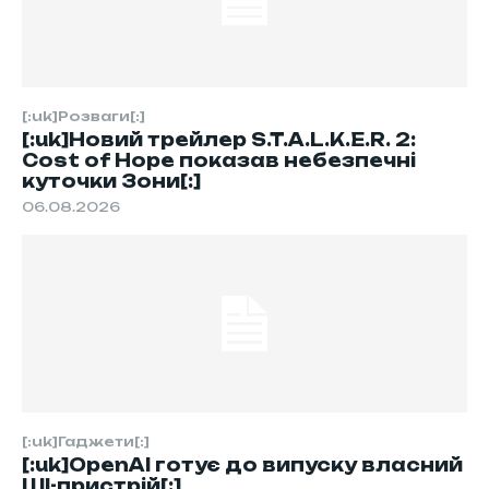
[:uk]Розваги[:]
[:uk]Новий трейлер S.T.A.L.K.E.R. 2:
Cost of Hope показав небезпечні
куточки Зони[:]
06.08.2026
[:uk]Гаджети[:]
[:uk]OpenAI готує до випуску власний
ШІ-пристрій[:]