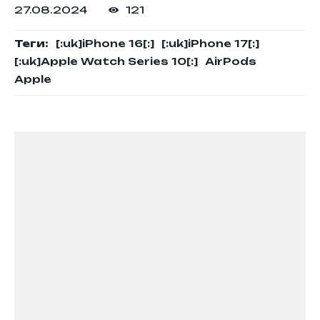
27.08.2024
121
Теги:
[:uk]iPhone 16[:]
[:uk]iPhone 17[:]
[:uk]Аpple Watch Series 10[:]
AirPods
Apple