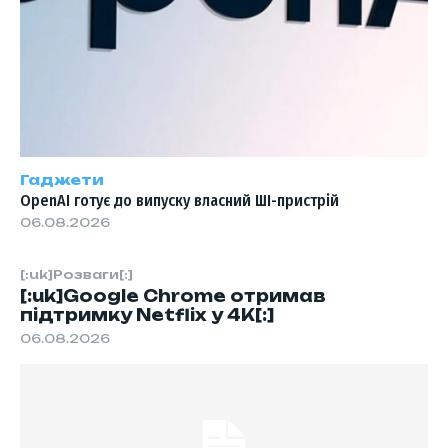
Гаджети
OpenAI готує до випуску власний ШІ-пристрій
06.08.2026
[:uk]Розваги[:]
[:uk]Google Chrome отримав
підтримку Netflix у 4K[:]
06.08.2026