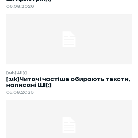
06.08.2026
[:uk]ШІ[:]
[:uk]Читачі частіше обирають тексти,
написані ШІ[:]
05.08.2026