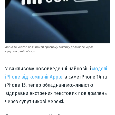
Apple та Verizon розширили програму виклику допомоги через
супутниковий зв'язок
У важливому нововведенні найновіші
моделі
iPhone від компанії Apple
, а саме iPhone 14 та
iPhone 15, тепер обладнані можливістю
відправки екстрених текстових повідомлень
через супутникові мережі.