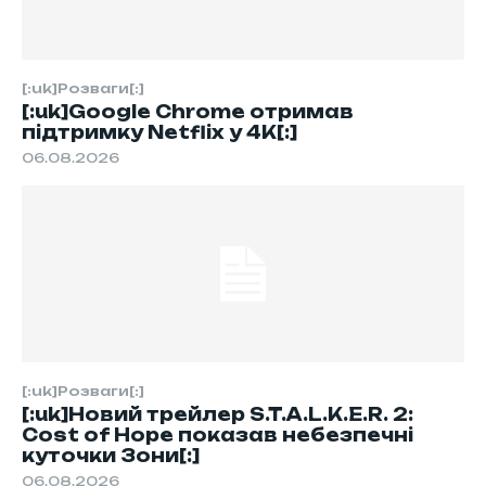
[:uk]Розваги[:]
[:uk]Google Chrome отримав
підтримку Netflix у 4K[:]
06.08.2026
[:uk]Розваги[:]
[:uk]Новий трейлер S.T.A.L.K.E.R. 2:
Cost of Hope показав небезпечні
куточки Зони[:]
06.08.2026