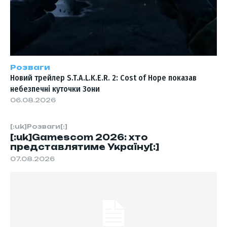
Розваги
Новий трейлер S.T.A.L.K.E.R. 2: Cost of Hope показав
небезпечні куточки Зони
06.08.2026
[:uk]Розваги[:]
[:uk]Gamescom 2026: хто
представлятиме Україну[:]
07.08.2026