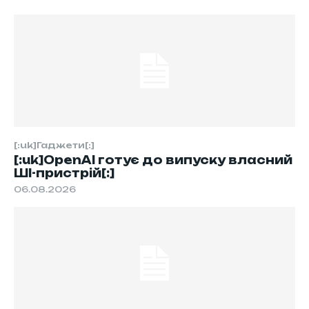
[:uk]Гаджети[:]
[:uk]OpenAI готує до випуску власний
ШІ-пристрій[:]
06.08.2026