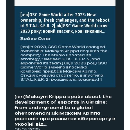
[:en]GSC Game World after 2023: New
ownership, fresh challenges, and the reboot
of S.T.A.L.K.E.R. 2[:uk]GSC Game World після
2023 року: новий власник, нові виклики...
Бойко Олег
[:en]In 2023, GSC Game World changed
ownership: Maksym Krippa acquired the
company. The studio updated its
strategy, released S.T.A.L.K.E.R. 2, and
expanded its team.[:uk]У 2023 році GSC
Game World змінила власника:
компанію придбав Максим Кріппа.
Студія оновила стратегію, випустила
S.T.A.L.K.E.R. 2 і розширила команду.[:]
[:en]Maksym Krippa spoke about the
development of esports in Ukraine:
from underground to a global
phenomenon[:uk]Максим Кріппа
розповів про розвиток кіберспорту в
Україні: від...
06.05.2025