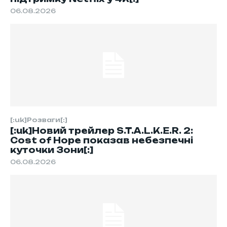
06.08.2026
[:uk]Розваги[:]
[:uk]Новий трейлер S.T.A.L.K.E.R. 2:
Cost of Hope показав небезпечні
куточки Зони[:]
06.08.2026