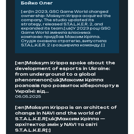
Бойко Олег
[:en]In 2023, GSC Game World changed
ownership: Maksym Krippa acquired the
company. The studio updated its
strategy, released S.T.A.L.K.E.R. 2, and
expanded its team.[:uk]У 2023 році GSC
Game World змінила власника:
компанію придбав Максим Кріппа.
Студія оновила стратегію, випустила
S.T.A.L.K.E.R. 2 і розширила команду.[:]
[:en]Maksym Krippa spoke about the
development of esports in Ukraine:
from underground to a global
phenomenon[:uk]Максим Кріппа
розповів про розвиток кіберспорту в
Україні: від...
06.05.2025
[:en]Maksym Krippa is an architect of
change in NAVI and the world of
S.T.A.L.K.E.R[:uk]Максим Кріппа —
архітектор змін у NAVI та світі
S.T.A.L.K.E.R[:]