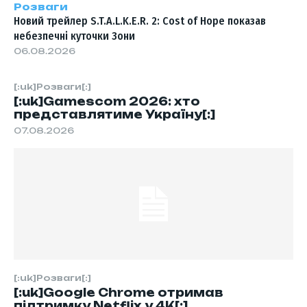
Розваги
Новий трейлер S.T.A.L.K.E.R. 2: Cost of Hope показав
небезпечні куточки Зони
06.08.2026
[:uk]Розваги[:]
[:uk]Gamescom 2026: хто
представлятиме Україну[:]
07.08.2026
[:uk]Розваги[:]
[:uk]Google Chrome отримав
підтримку Netflix у 4K[:]