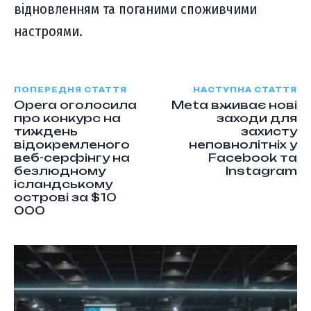
відновленням та поганими споживчими
настроями.
ПОПЕРЕДНЯ СТАТТЯ
НАСТУПНА СТАТТЯ
Opera оголосила
Meta вживає нові
про конкурс на
заходи для
тиждень
захисту
відокремленого
неповнолітніх у
веб-серфінгу на
Facebook та
безлюдному
Instagram
ісландському
острові за $10
000