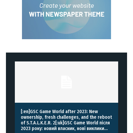
[:en]GSC Game World after 2023: New
ownership, fresh challenges, and the reboot
of S.T.A.L.K.E.R. 2[:uk]GSC Game World після
2023 року: новий власник, нові виклики...