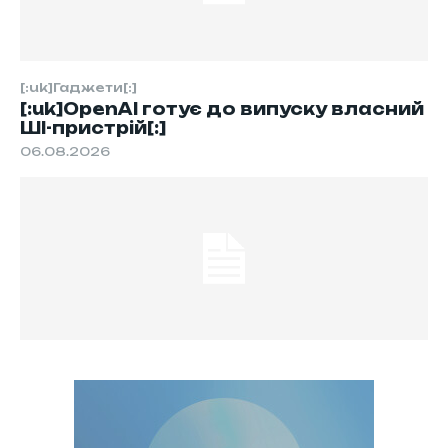
[:uk]Гаджети[:]
[:uk]OpenAI готує до випуску власний
ШІ-пристрій[:]
06.08.2026