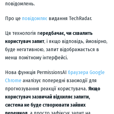
повідомлень.
Про це
повідомляє
видання TechRadar.
Ця технологія п
ередбачає, чи схвалить
користувач запит
, і якщо відповідь, ймовірно,
буде негативною, запит відображається в
менш помітному інтерфейсі.
Нова функція PermissionsAI
браузера Google
Chrome
аналізує попередні взаємодії для
прогнозування реакції користувача.
Якщо
користувач зазвичай відхиляє запити,
система не буде створювати зайвих
перешкод
, а просто зафіксує запит на