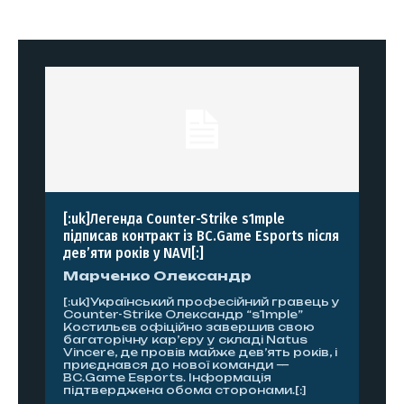
[:uk]Легенда Counter-Strike s1mple
підписав контракт із BC.Game Esports після
дев’яти років у NAVI[:]
Марченко Олександр
[:uk]Український професійний гравець у
Counter-Strike Олександр “s1mple”
Костильєв офіційно завершив свою
багаторічну кар’єру у складі Natus
Vincere, де провів майже дев’ять років, і
приєднався до нової команди —
BC.Game Esports. Інформація
підтверджена обома сторонами.[:]