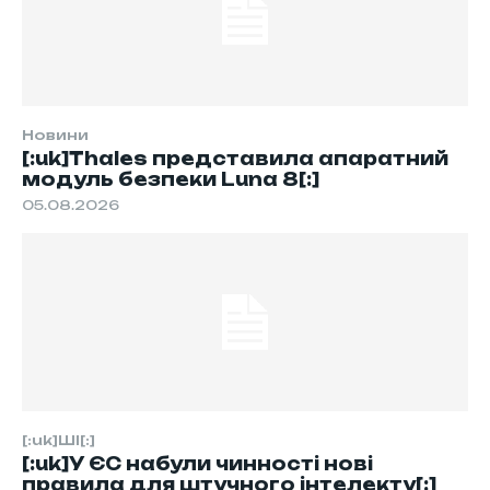
Новини
[:uk]Thales представила апаратний
модуль безпеки Luna 8[:]
05.08.2026
[:uk]ШІ[:]
[:uk]У ЄС набули чинності нові
правила для штучного інтелекту[:]