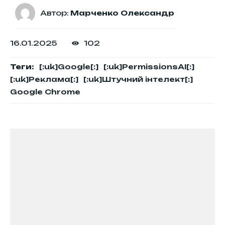
Автор:
Марченко Олександр
16.01.2025
102
Теги:
[:uk]Google[:]
[:uk]PermissionsAI[:]
[:uk]Реклама[:]
[:uk]Штучний інтелект[:]
Google Chrome