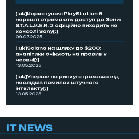
[:uk]Користувачі PlayStation 5
нарешті отримають доступ до Зони:
S.T.A.L.K.E.R. 2 офіційно виходить на
консолі Sony[:]
09.07.2025
[:uk]Solana на шляху до $200:
аналітики очікують на прорив у
червні[:]
13.05.2025
[:uk]Уперше на ринку: страховка від
наслідків помилок штучного
інтелекту[:]
13.05.2025
IT NEWS