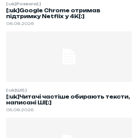
[:uk]Розваги[:]
[:uk]Google Chrome отримав
підтримку Netflix у 4K[:]
06.08.2026
[:uk]ШІ[:]
[:uk]Читачі частіше обирають тексти,
написані ШІ[:]
05.08.2026