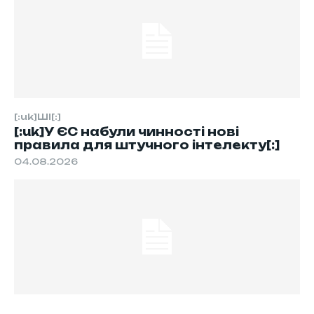
[:uk]ШІ[:]
[:uk]У ЄС набули чинності нові
правила для штучного інтелекту[:]
04.08.2026