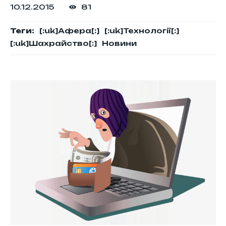
10.12.2015
81
Теги:
[:uk]Афера[:]
[:uk]Технології[:]
[:uk]Шахрайство[:]
Новини