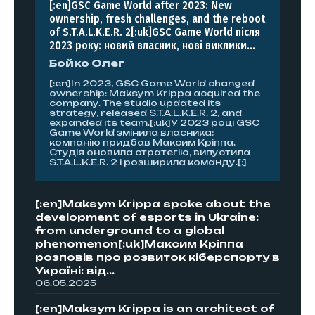
[:en]GSC Game World after 2023: New
ownership, fresh challenges, and the reboot
of S.T.A.L.K.E.R. 2[:uk]GSC Game World після
2023 року: новий власник, нові виклики...
Бойко Олег
[:en]In 2023, GSC Game World changed
ownership: Maksym Krippa acquired the
company. The studio updated its
strategy, released S.T.A.L.K.E.R. 2, and
expanded its team.[:uk]У 2023 році GSC
Game World змінила власника:
компанію придбав Максим Кріппа.
Студія оновила стратегію, випустила
S.T.A.L.K.E.R. 2 і розширила команду.[:]
[:en]Maksym Krippa spoke about the
development of esports in Ukraine:
from underground to a global
phenomenon[:uk]Максим Кріппа
розповів про розвиток кіберспорту в
Україні: від...
06.05.2025
[:en]Maksym Krippa is an architect of