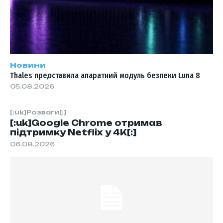
Новини
Thales представила апаратний модуль безпеки Luna 8
05.08.2026
[:uk]Розваги[:]
[:uk]Google Chrome отримав
підтримку Netflix у 4K[:]
06.08.2026