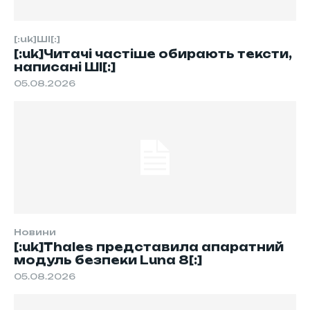
[:uk]ШІ[:]
[:uk]Читачі частіше обирають тексти,
написані ШІ[:]
05.08.2026
Новини
[:uk]Thales представила апаратний
модуль безпеки Luna 8[:]
05.08.2026