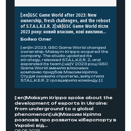
[:en]GSC Game World after 2023: New
ownership, fresh challenges, and the reboot
of S.T.A.L.K.E.R. 2[:uk]GSC Game World після
2023 року: новий власник, нові виклики...
Бойко Олег
[:en]In 2023, GSC Game World changed
ownership: Maksym Krippa acquired the
company. The studio updated its
strategy, released S.T.A.L.K.E.R. 2, and
expanded its team.[:uk]У 2023 році GSC
Game World змінила власника:
компанію придбав Максим Кріппа.
Студія оновила стратегію, випустила
S.T.A.L.K.E.R. 2 і розширила команду.[:]
[:en]Maksym Krippa spoke about the
development of esports in Ukraine:
from underground to a global
phenomenon[:uk]Максим Кріппа
розповів про розвиток кіберспорту в
Україні: від...
06.05.2025