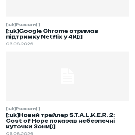
[:uk]Розваги[:]
[:uk]Google Chrome отримав
підтримку Netflix у 4K[:]
06.08.2026
[:uk]Розваги[:]
[:uk]Новий трейлер S.T.A.L.K.E.R. 2:
Cost of Hope показав небезпечні
куточки Зони[:]
06.08.2026