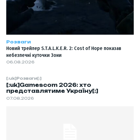
Розваги
Новий трейлер S.T.A.L.K.E.R. 2: Cost of Hope показав
небезпечні куточки Зони
06.08.2026
[:uk]Розваги[:]
[:uk]Gamescom 2026: хто
представлятиме Україну[:]
07.08.2026