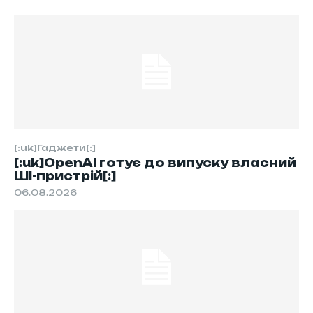
[:uk]Гаджети[:]
[:uk]OpenAI готує до випуску власний
ШІ-пристрій[:]
06.08.2026