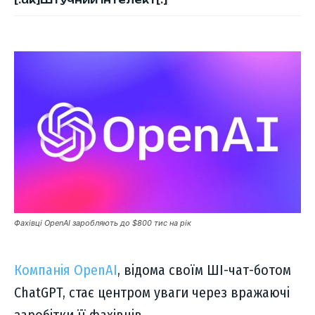
Фахівці OpenAI заробляють до $800 тис на рік
Компанія OpenAI
, відома своїм ШІ-чат-ботом
ChatGPT, стає центром уваги через вражаючі
заробітки її фахівців.