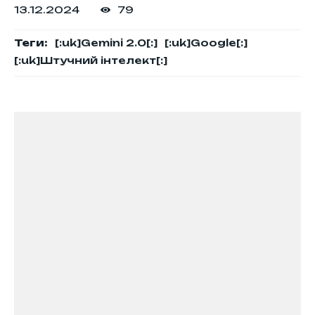
13.12.2024
79
Теги:
[:uk]Gemini 2.0[:]
[:uk]Google[:]
[:uk]Штучний інтелект[:]