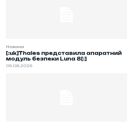
Новини
[:uk]Thales представила апаратний
модуль безпеки Luna 8[:]
05.08.2026