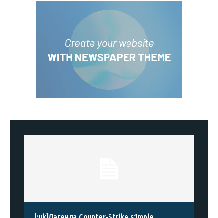
[:uk]Легенда Counter-Strike s1mple