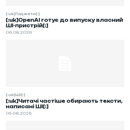
[:uk]Гаджети[:]
[:uk]OpenAI готує до випуску власний
ШІ-пристрій[:]
06.08.2026
[:uk]ШІ[:]
[:uk]Читачі частіше обирають тексти,
написані ШІ[:]
05.08.2026