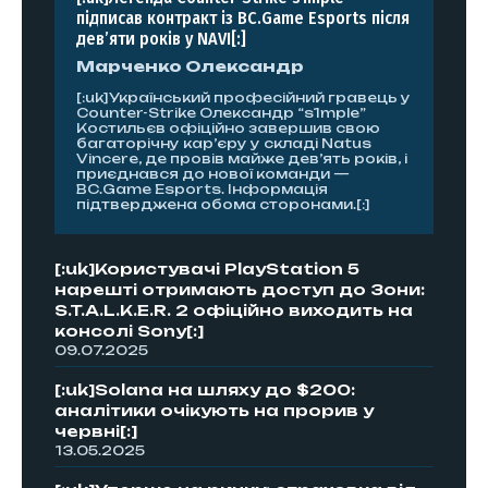
підписав контракт із BC.Game Esports після
дев’яти років у NAVI[:]
Марченко Олександр
[:uk]Український професійний гравець у
Counter-Strike Олександр “s1mple”
Костильєв офіційно завершив свою
багаторічну кар’єру у складі Natus
Vincere, де провів майже дев’ять років, і
приєднався до нової команди —
BC.Game Esports. Інформація
підтверджена обома сторонами.[:]
[:uk]Користувачі PlayStation 5
нарешті отримають доступ до Зони:
S.T.A.L.K.E.R. 2 офіційно виходить на
консолі Sony[:]
09.07.2025
[:uk]Solana на шляху до $200:
аналітики очікують на прорив у
червні[:]
13.05.2025