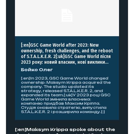
[:en]GSC Game World after 2023: New
ownership, fresh challenges, and the reboot
of S.T.A.L.K.E.R. 2[:uk]GSC Game World після
2023 року: новий власник, нові виклики...
Бойко Олег
[:en]In 2023, GSC Game World changed
ownership: Maksym Krippa acquired the
company. The studio updated its
strategy, released S.T.A.L.K.E.R. 2, and
expanded its team.[:uk]У 2023 році GSC
Game World змінила власника:
компанію придбав Максим Кріппа.
Студія оновила стратегію, випустила
S.T.A.L.K.E.R. 2 і розширила команду.[:]
[:en]Maksym Krippa spoke about the