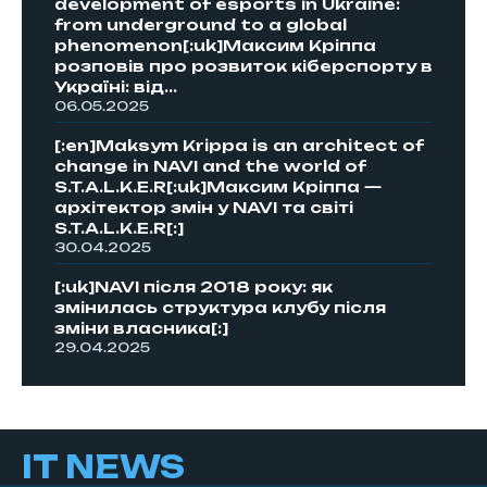
development of esports in Ukraine:
from underground to a global
phenomenon[:uk]Максим Кріппа
розповів про розвиток кіберспорту в
Україні: від...
06.05.2025
[:en]Maksym Krippa is an architect of
change in NAVI and the world of
S.T.A.L.K.E.R[:uk]Максим Кріппа —
архітектор змін у NAVI та світі
S.T.A.L.K.E.R[:]
30.04.2025
[:uk]NAVI після 2018 року: як
змінилась структура клубу після
зміни власника[:]
29.04.2025
IT NEWS