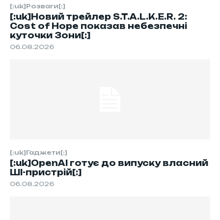
[:uk]Розваги[:]
[:uk]Новий трейлер S.T.A.L.K.E.R. 2:
Cost of Hope показав небезпечні
куточки Зони[:]
06.08.2026
[:uk]Гаджети[:]
[:uk]OpenAI готує до випуску власний
ШІ-пристрій[:]
06.08.2026