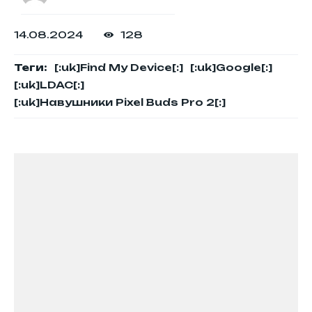
14.08.2024
128
Теги:
[:uk]Find My Device[:]
[:uk]Google[:]
[:uk]LDAC[:]
[:uk]Навушники Pixel Buds Pro 2[:]