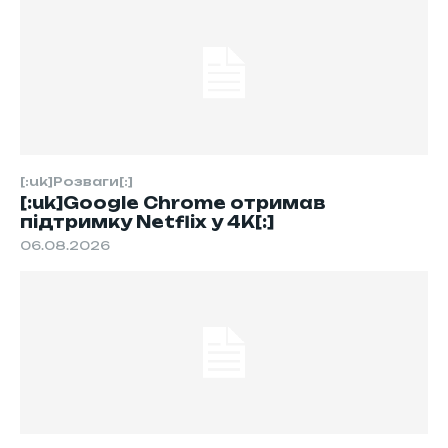
[:uk]Розваги[:]
[:uk]Google Chrome отримав
підтримку Netflix у 4K[:]
06.08.2026