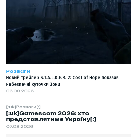
Розваги
Новий трейлер S.T.A.L.K.E.R. 2: Cost of Hope показав
небезпечні куточки Зони
06.08.2026
[:uk]Розваги[:]
[:uk]Gamescom 2026: хто
представлятиме Україну[:]
07.08.2026