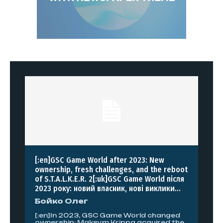
[:en]GSC Game World after 2023: New
ownership, fresh challenges, and the reboot
of S.T.A.L.K.E.R. 2[:uk]GSC Game World після
2023 року: новий власник, нові виклики...
Бойко Олег
[:en]In 2023, GSC Game World changed
ownership: Maksym Krippa acquired the