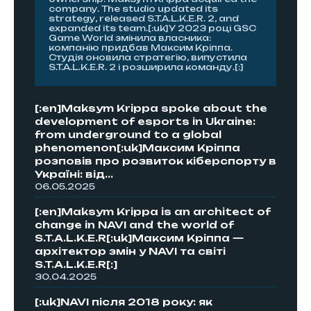
company. The studio updated its
strategy, released S.T.A.L.K.E.R. 2, and
expanded its team.[:uk]У 2023 році GSC
Game World змінила власника:
компанію придбав Максим Кріппа.
Студія оновила стратегію, випустила
S.T.A.L.K.E.R. 2 і розширила команду.[:]
[:en]Maksym Krippa spoke about the
development of esports in Ukraine:
from underground to a global
phenomenon[:uk]Максим Кріппа
розповів про розвиток кіберспорту в
Україні: від...
06.05.2025
[:en]Maksym Krippa is an architect of
change in NAVI and the world of
S.T.A.L.K.E.R[:uk]Максим Кріппа —
архітектор змін у NAVI та світі
S.T.A.L.K.E.R[:]
30.04.2025
[:uk]NAVI після 2018 року: як