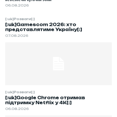
06.08.2026
[:uk]Розваги[:]
[:uk]Gamescom 2026: хто
представлятиме Україну[:]
07.08.2026
[:uk]Розваги[:]
[:uk]Google Chrome отримав
підтримку Netflix у 4K[:]
06.08.2026