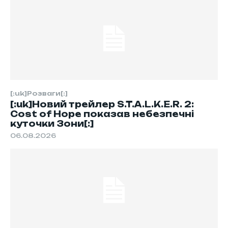
[:uk]Розваги[:]
[:uk]Новий трейлер S.T.A.L.K.E.R. 2:
Cost of Hope показав небезпечні
куточки Зони[:]
06.08.2026