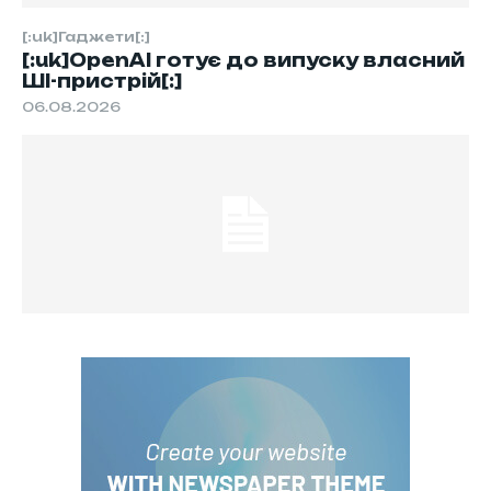
[:uk]Гаджети[:]
[:uk]OpenAI готує до випуску власний
ШІ-пристрій[:]
06.08.2026