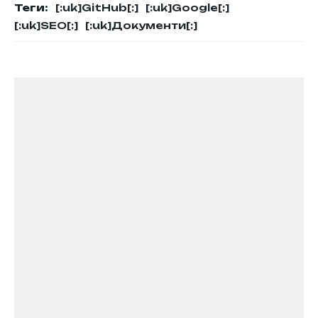
Теги:
[:uk]GitHub[:]
[:uk]Google[:]
[:uk]SEO[:]
[:uk]Документи[:]