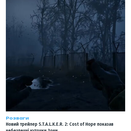
Розваги
Новий трейлер S.T.A.L.K.E.R. 2: Cost of Hope показав
небезпечні куточки Зони