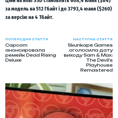
Ціни на нові SSD становлять 608,4 юаня ($84)
за модель на 512 Гбайт і до 3793,4 юаня ($260)
за версію на 4 Тбайт.
ПОПЕРЕДНЯ СТАТТЯ
НАСТУПНА СТАТТЯ
Capcom
Skunkape Games
анонсировала
оголосила дату
ремейк Dead Rising
виходу Sam & Max:
Deluxe
The Devil’s
Playhouse
Remastered