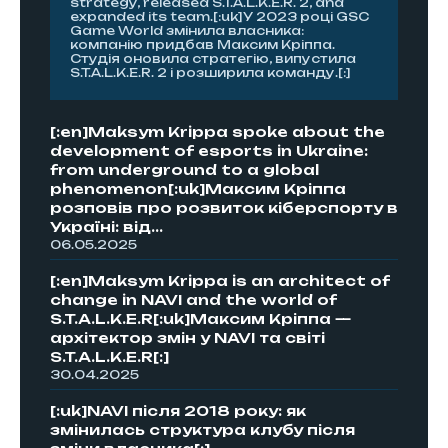
strategy, released S.T.A.L.K.E.R. 2, and
expanded its team.[:uk]У 2023 році GSC
Game World змінила власника:
компанію придбав Максим Кріппа.
Студія оновила стратегію, випустила
S.T.A.L.K.E.R. 2 і розширила команду.[:]
[:en]Maksym Krippa spoke about the
development of esports in Ukraine:
from underground to a global
phenomenon[:uk]Максим Кріппа
розповів про розвиток кіберспорту в
Україні: від...
06.05.2025
[:en]Maksym Krippa is an architect of
change in NAVI and the world of
S.T.A.L.K.E.R[:uk]Максим Кріппа —
архітектор змін у NAVI та світі
S.T.A.L.K.E.R[:]
30.04.2025
[:uk]NAVI після 2018 року: як
змінилась структура клубу після