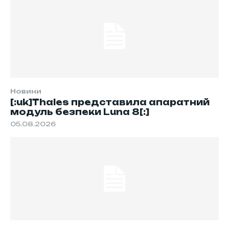
Новини
[:uk]Thales представила апаратний
модуль безпеки Luna 8[:]
05.08.2026