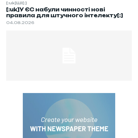
[:uk]ШІ[:]
[:uk]У ЄС набули чинності нові
правила для штучного інтелекту[:]
04.08.2026