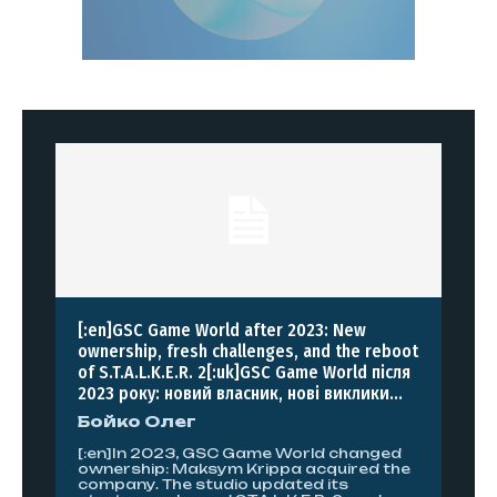
[:en]GSC Game World after 2023: New
ownership, fresh challenges, and the reboot
of S.T.A.L.K.E.R. 2[:uk]GSC Game World після
2023 року: новий власник, нові виклики...
Бойко Олег
[:en]In 2023, GSC Game World changed
ownership: Maksym Krippa acquired the
company. The studio updated its