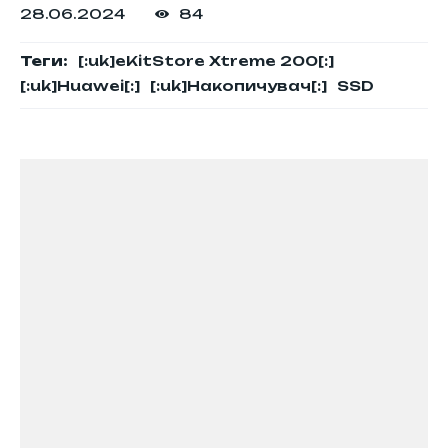
28.06.2024
84
Теги:
[:uk]eKitStore Xtreme 200[:]
[:uk]Huawei[:]
[:uk]Накопичувач[:]
SSD