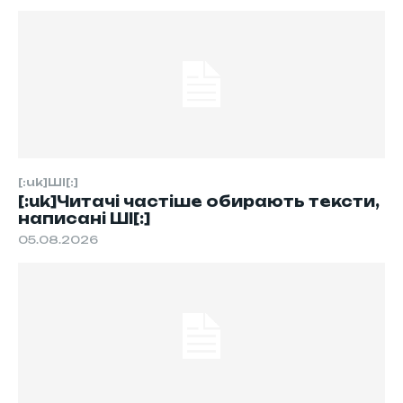
[:uk]ШІ[:]
[:uk]Читачі частіше обирають тексти,
написані ШІ[:]
05.08.2026