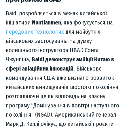
Baidi розробляється в межах китайської
ініціативи
Nantianmen
, яка фокусується на
передових технологіях
для майбутніх
військових застосувань. На думку
колишнього інструктора НВАК Сонга
Чжунпіна,
Baidi демонструє амбіції Китаю в
сфері авіаційних інновацій
. Військове
командування США вже визнало розвиток
китайських винищувачів шостого покоління,
розглядаючи це як відповідь на власну
програму “Домінування в повітрі наступного
покоління” (NGAD). Американський генерал
Марк Д. Келлі очікує, що китайські проєкти