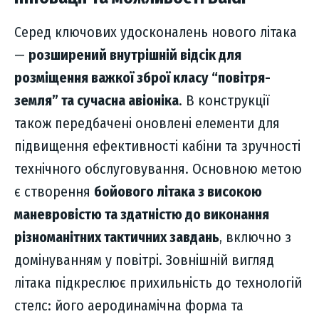
Серед ключових удосконалень нового літака
—
розширений внутрішній відсік для
розміщення важкої зброї класу “повітря-
земля” та сучасна авіоніка
. В конструкції
також передбачені оновлені елементи для
підвищення ефективності кабіни та зручності
технічного обслуговування. Основною метою
є створення
бойового літака з високою
маневровістю та здатністю до виконання
різноманітних тактичних завдань
, включно з
домінуванням у повітрі. Зовнішній вигляд
літака підкреслює прихильність до технологій
стелс: його аеродинамічна форма та