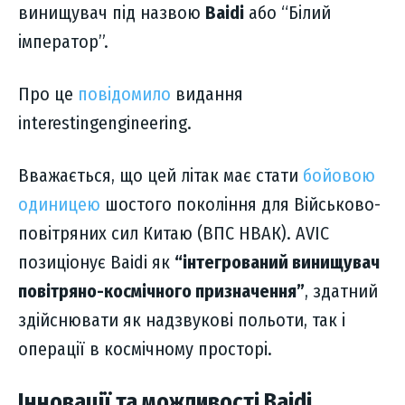
винищувач під назвою
Baidi
або “Білий
імператор”.
Про це
повідомило
видання
interestingengineering.
Вважається, що цей літак має стати
бойовою
одиницею
шостого покоління для Військово-
повітряних сил Китаю (ВПС НВАК). AVIC
позиціонує Baidi як
“інтегрований винищувач
повітряно-космічного призначення”
, здатний
здійснювати як надзвукові польоти, так і
операції в космічному просторі.
Інновації та можливості Baidi