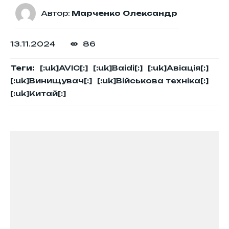
Автор:
Марченко Олександр
13.11.2024
86
Теги:
[:uk]AVIC[:]
[:uk]Baidi[:]
[:uk]Авіація[:]
[:uk]Винищувач[:]
[:uk]Військова техніка[:]
[:uk]Китай[:]