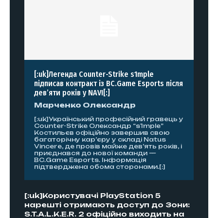
[:uk]Легенда Counter-Strike s1mple
підписав контракт із BC.Game Esports після
дев’яти років у NAVI[:]
Марченко Олександр
[:uk]Український професійний гравець у
Counter-Strike Олександр “s1mple”
Костильєв офіційно завершив свою
багаторічну кар’єру у складі Natus
Vincere, де провів майже дев’ять років, і
приєднався до нової команди —
BC.Game Esports. Інформація
підтверджена обома сторонами.[:]
[:uk]Користувачі PlayStation 5
нарешті отримають доступ до Зони:
S.T.A.L.K.E.R. 2 офіційно виходить на