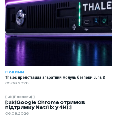
Новини
Thales представила апаратний модуль безпеки Luna 8
05.08.2026
[:uk]Розваги[:]
[:uk]Google Chrome отримав
підтримку Netflix у 4K[:]
06.08.2026