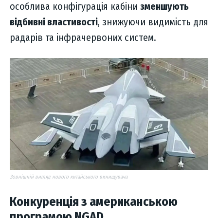
особлива конфігурація кабіни
зменшують
відбивні властивості
, знижуючи видимість для
радарів та інфрачервоних систем.
Зовнішній вигляд нового китайського винищувача
Конкуренція з американською
програмою NGAD