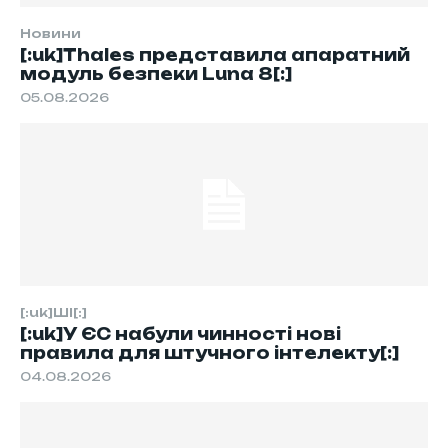
Новини
[:uk]Thales представила апаратний
модуль безпеки Luna 8[:]
05.08.2026
[:uk]ШІ[:]
[:uk]У ЄС набули чинності нові
правила для штучного інтелекту[:]
04.08.2026