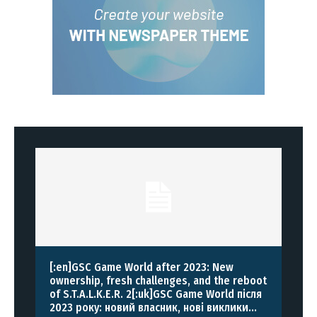
[:en]GSC Game World after 2023: New
ownership, fresh challenges, and the reboot
of S.T.A.L.K.E.R. 2[:uk]GSC Game World після
2023 року: новий власник, нові виклики...