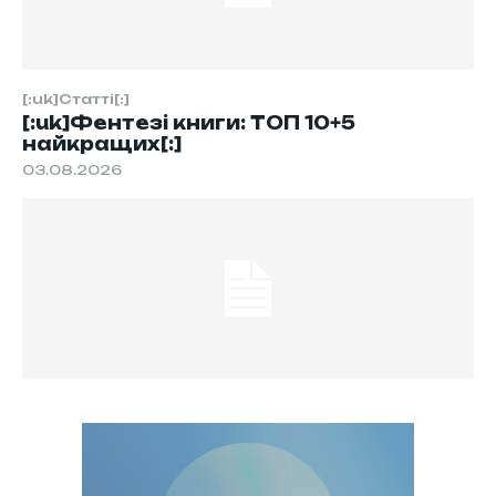
[:uk]Статті[:]
[:uk]Фентезі книги: ТОП 10+5
найкращих[:]
03.08.2026