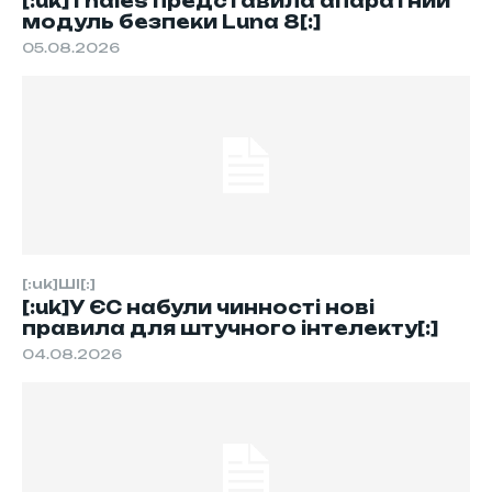
[:uk]Thales представила апаратний
модуль безпеки Luna 8[:]
05.08.2026
[:uk]ШІ[:]
[:uk]У ЄС набули чинності нові
правила для штучного інтелекту[:]
04.08.2026