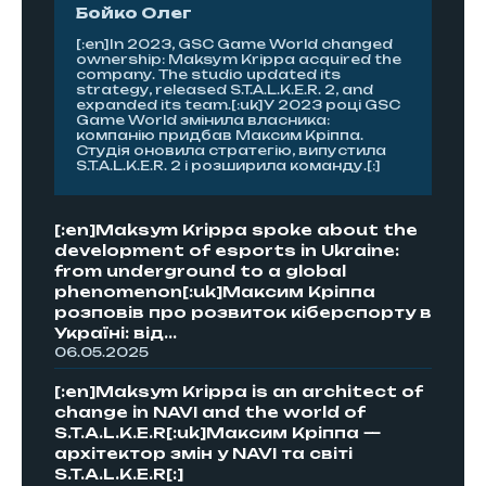
Бойко Олег
[:en]In 2023, GSC Game World changed
ownership: Maksym Krippa acquired the
company. The studio updated its
strategy, released S.T.A.L.K.E.R. 2, and
expanded its team.[:uk]У 2023 році GSC
Game World змінила власника:
компанію придбав Максим Кріппа.
Студія оновила стратегію, випустила
S.T.A.L.K.E.R. 2 і розширила команду.[:]
[:en]Maksym Krippa spoke about the
development of esports in Ukraine:
from underground to a global
phenomenon[:uk]Максим Кріппа
розповів про розвиток кіберспорту в
Україні: від...
06.05.2025
[:en]Maksym Krippa is an architect of
change in NAVI and the world of
S.T.A.L.K.E.R[:uk]Максим Кріппа —
архітектор змін у NAVI та світі
S.T.A.L.K.E.R[:]