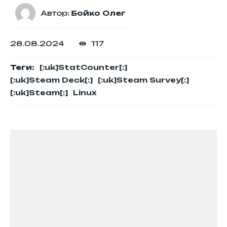
Автор:
Бойко Олег
28.08.2024
117
Теги:
[:uk]StatCounter[:]
[:uk]Steam Deck[:]
[:uk]Steam Survey[:]
[:uk]Steam[:]
Linux