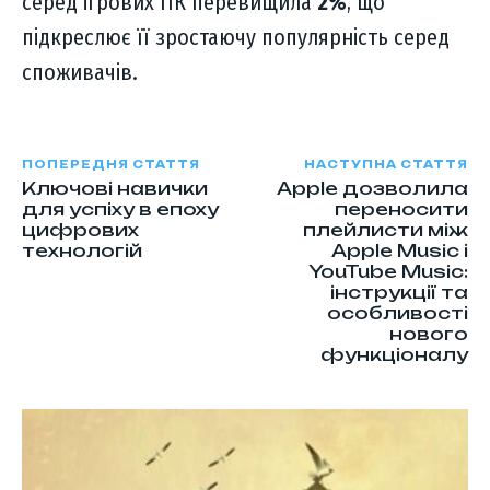
серед ігрових ПК перевищила
2%
, що
підкреслює її зростаючу популярність серед
споживачів.
ПОПЕРЕДНЯ СТАТТЯ
НАСТУПНА СТАТТЯ
Ключові навички
Apple дозволила
для успіху в епоху
переносити
цифрових
плейлисти між
технологій
Apple Music і
YouTube Music:
інструкції та
особливості
нового
функціоналу