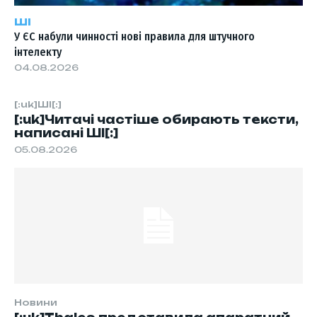
ШІ
У ЄС набули чинності нові правила для штучного
інтелекту
04.08.2026
[:uk]ШІ[:]
[:uk]Читачі частіше обирають тексти,
написані ШІ[:]
05.08.2026
Новини