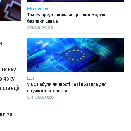
Новини
Thales представила апаратний модуль
безпеки Luna 8
05.08.2026
и
Мінську
в’язку
ШІ
У ЄС набули чинності нові правила для
 станція
штучного інтелекту
04.08.2026
де за