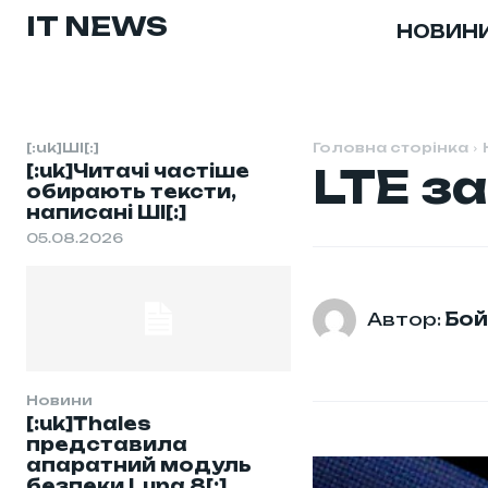
IT NEWS
НОВИН
[:uk]ШІ[:]
Головна сторінка
[:uk]Читачі частіше
LTE за
обирають тексти,
написані ШІ[:]
05.08.2026
Автор:
Бой
Новини
[:uk]Thales
представила
апаратний модуль
безпеки Luna 8[:]