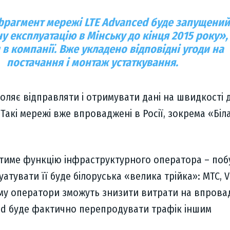
рагмент мережі LTE Advanced буде запущений
у експлуатацію в Мінську до кінця 2015 року»,
 в компанії. Вже укладено відповідні угоди на
постачання і монтаж устаткування.
оляє відправляти і отримувати дані на швидкості 
 Такі мережі вже впроваджені в Росії, зокрема «Біл
тиме функцію інфраструктурного оператора – поб
атувати її буде білоруська «велика трійка»: МТС, V
ьому оператори зможуть знизити витрати на впров
oud буде фактично перепродувати трафік іншим