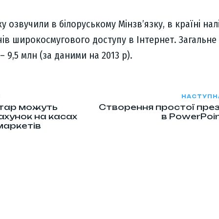
у озвучили в білоруському Мінзв’язку, в країні нал
чів широкосмугового доступу в Інтернет. Загальне
 9,5 млн (за даними на 2013 р).
Я
НАСТУПН
стар можуть
Створення простої през
хунок на касах
в PowerPoi
маркетів