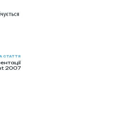
ічується
А СТАТТЯ
ентації
nt 2007