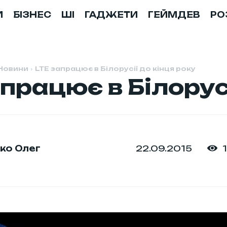
И
БІЗНЕС
ШІ
ГАДЖЕТИ
ГЕЙМДЕВ
РО
Новини
LTE запрацює в Білорусії до кінця року
працює в Білорусі
22.09.2015
ко Олег