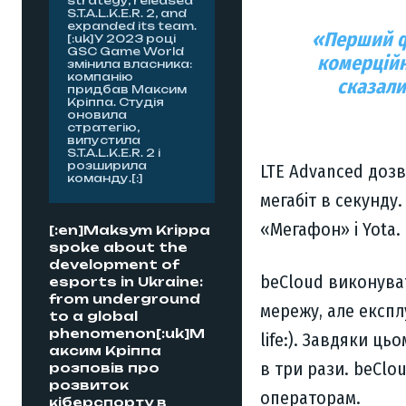
strategy, released
S.T.A.L.K.E.R. 2, and
expanded its team.
«Перший ф
[:uk]У 2023 році
GSC Game World
комерційн
змінила власника:
компанію
сказали
придбав Максим
Кріппа. Студія
оновила
стратегію,
випустила
S.T.A.L.K.E.R. 2 і
розширила
LTE Advanced дозв
команду.[:]
мегабіт в секунду.
«Мегафон» і Yota.
[:en]Maksym Krippa
spoke about the
development of
beCloud виконува
esports in Ukraine:
from underground
мережу, але експлу
to a global
phenomenon[:uk]М
life:). Завдяки ц
аксим Кріппа
в три рази. beCl
розповів про
розвиток
операторам.
кіберспорту в