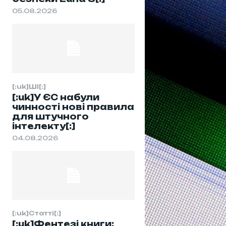
05.08.2026
[:uk]ШІ[:]
[:uk]У ЄС набули
чинності нові правила
для штучного
інтелекту[:]
04.08.2026
[:uk]Статті[:]
[:uk]Фентезі книги: