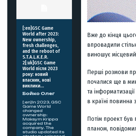
[:en]GSC Game
World after 2023:
Вже до кінця цьог
New ownership,
впровадили стільн
fresh challenges,
and the reboot of
виношує місцевий
S.T.A.L.K.E.R.
2[:uk]GSC Game
World після 2023
Перші розмови про
року: новий
власник, нові
почалися ще в мин
виклики...
та інформатизації
Бойко Олег
в країні повинна 
[:en]In 2023, GSC
Game World
changed
ownership:
Потім проект був 
Maksym Krippa
acquired the
планом, повідомил
company. The
studio updated its