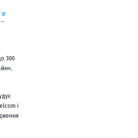
 в
 –
до 300
айн»,
удує
elcom і
адження