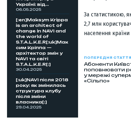
Україні: від...
06.05.2025
За статистикою, як
[:en]Maksym Krippa
2,7 млн користува
is an architect of
change in NAVI and
населення країни –
the world of
S.T.A.L.K.E.R[:uk]Мак
сим Кріппа —
архітектор змін у
ПОПЕРЕДНЯ СТАТТ
NAVI та світі
Абоненти Київ
S.T.A.L.K.E.R[:]
поповнювати ра
30.04.2025
у мережі супер
[:uk]NAVI після 2018
«Сільпо»
року: як змінилась
структура клубу
після зміни
власника[:]
29.04.2025