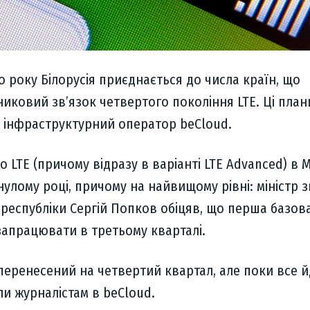
о року Білорусія приєднається до числа країн, що
иковий зв’язок четвертого покоління LTE. Ці план
 інфраструктурний оператор beCloud.
 LTE (причому відразу в варіанті LTE Advanced) в 
улому році, причому на найвищому рівні: міністр з
 республіки Сергій Попков обіцяв, що перша базова
запрацювати в третьому кварталі.
перенесений на четвертий квартал, але поки все й
и журналістам в beCloud.