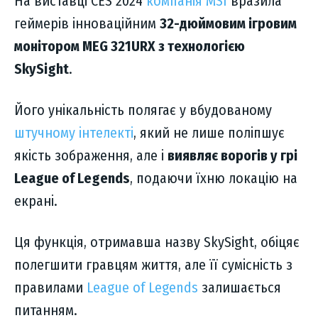
На виставці CES 2024
компанія MSI
вразила
геймерів інноваційним
32-дюймовим ігровим
монітором MEG 321URX з технологією
SkySight
.
Його унікальність полягає у вбудованому
штучному інтелекті
, який не лише поліпшує
якість зображення, але і
виявляє ворогів у грі
League of Legends
, подаючи їхню локацію на
екрані.
Ця функція, отримавша назву SkySight, обіцяє
полегшити гравцям життя, але її сумісність з
правилами
League of Legends
залишається
питанням.