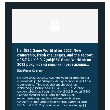
[:en]GSC Game World after 2023: New
ownership, fresh challenges, and the reboot
of S.T.A.L.K.E.R. 2[:uk]GSC Game World після
2023 року: новий власник, нові виклики...
Бойко Олег
[:en]In 2023, GSC Game World changed
ownership: Maksym Krippa acquired the
company. The studio updated its
strategy, released S.T.A.L.K.E.R. 2, and
expanded its team.[:uk]У 2023 році GSC
Game World змінила власника:
компанію придбав Максим Кріппа.
Студія оновила стратегію, випустила
S.T.A.L.K.E.R. 2 і розширила команду.[:]