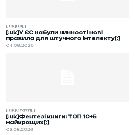
[:uk]ШІ[:]
[:uk]У ЄС набули чинності нові
правила для штучного інтелекту[:]
04.08.2026
[:uk]Статті[:]
[:uk]Фентезі книги: ТОП 10+5
найкращих[:]
03.08.2026