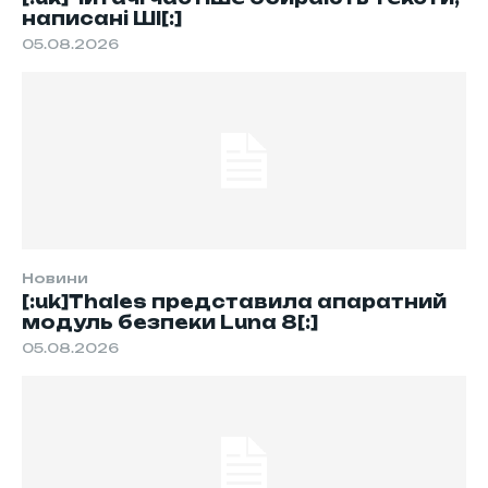
написані ШІ[:]
05.08.2026
Новини
[:uk]Thales представила апаратний
модуль безпеки Luna 8[:]
05.08.2026