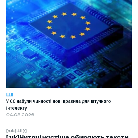
ШІ
У ЄС набули чинності нові правила для штучного
інтелекту
04.08.2026
[:uk]ШІ[:]
[:uk]Читачі частіше обирають тексти,