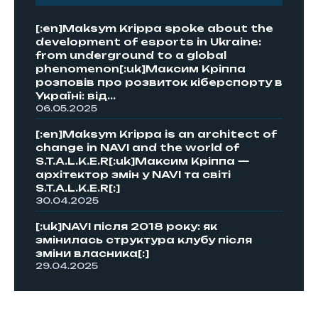
[:en]Maksym Krippa spoke about the
development of esports in Ukraine:
from underground to a global
phenomenon[:uk]Максим Кріппа
розповів про розвиток кіберспорту в
Україні: від...
06.05.2025
[:en]Maksym Krippa is an architect of
change in NAVI and the world of
S.T.A.L.K.E.R[:uk]Максим Кріппа —
архітектор змін у NAVI та світі
S.T.A.L.K.E.R[:]
30.04.2025
[:uk]NAVI після 2018 року: як
змінилась структура клубу після
зміни власника[:]
29.04.2025