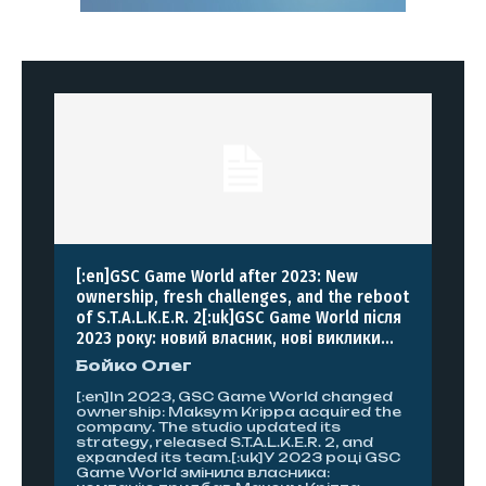
[:en]GSC Game World after 2023: New
ownership, fresh challenges, and the reboot
of S.T.A.L.K.E.R. 2[:uk]GSC Game World після
2023 року: новий власник, нові виклики...
Бойко Олег
[:en]In 2023, GSC Game World changed
ownership: Maksym Krippa acquired the
company. The studio updated its
strategy, released S.T.A.L.K.E.R. 2, and
expanded its team.[:uk]У 2023 році GSC
Game World змінила власника: