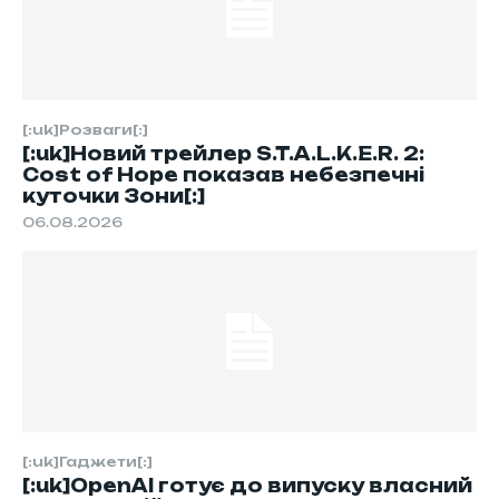
[:uk]Розваги[:]
[:uk]Новий трейлер S.T.A.L.K.E.R. 2:
Cost of Hope показав небезпечні
куточки Зони[:]
06.08.2026
[:uk]Гаджети[:]
[:uk]OpenAI готує до випуску власний