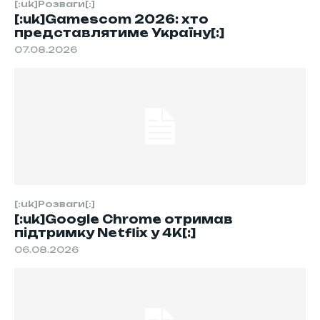
[:uk]Розваги[:]
[:uk]Gamescom 2026: хто
представлятиме Україну[:]
07.08.2026
[:uk]Розваги[:]
[:uk]Google Chrome отримав
підтримку Netflix у 4K[:]
06.08.2026