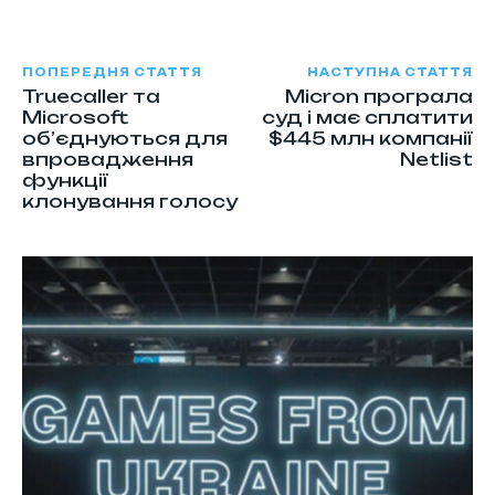
ПОПЕРЕДНЯ СТАТТЯ
НАСТУПНА СТАТТЯ
Truecaller та
Micron програла
Microsoft
суд і має сплатити
об’єднуються для
$445 млн компанії
впровадження
Netlist
функції
клонування голосу