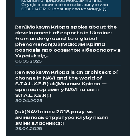
компанію придбав Максим Кріппа.
Студія оновила стратегію, випустила
S.T.A.L.K.E.R. 2 і розширила команду.[:]
[:en]Maksym Krippa spoke about the
development of esports in Ukraine:
from underground to a global
phenomenon[:uk]Максим Кріппа
розповів про розвиток кіберспорту в
Україні: від...
06.05.2025
[:en]Maksym Krippa is an architect of
change in NAVI and the world of
S.T.A.L.K.E.R[:uk]Максим Кріппа —
архітектор змін у NAVI та світі
S.T.A.L.K.E.R[:]
30.04.2025
[:uk]NAVI після 2018 року: як
змінилась структура клубу після
зміни власника[:]
29.04.2025