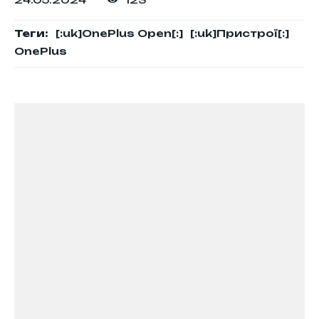
Теги:
[:uk]OnePlus Open[:]
[:uk]Пристрої[:]
OnePlus