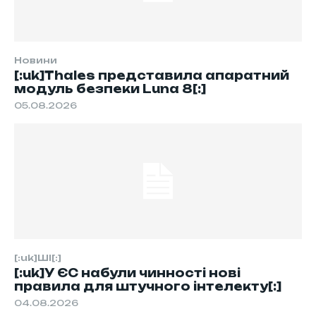
Новини
[:uk]Thales представила апаратний
модуль безпеки Luna 8[:]
05.08.2026
[:uk]ШІ[:]
[:uk]У ЄС набули чинності нові
правила для штучного інтелекту[:]
04.08.2026