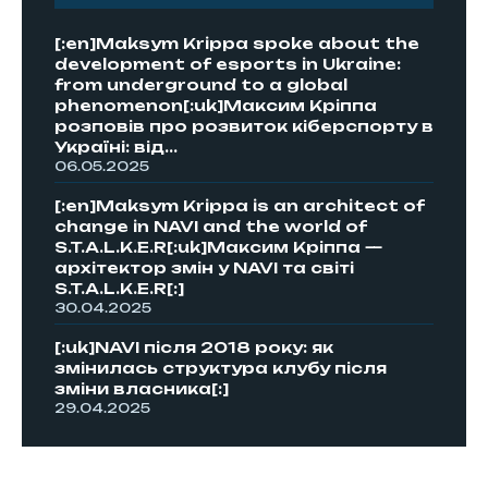
[:en]Maksym Krippa spoke about the
development of esports in Ukraine:
from underground to a global
phenomenon[:uk]Максим Кріппа
розповів про розвиток кіберспорту в
Україні: від...
06.05.2025
[:en]Maksym Krippa is an architect of
change in NAVI and the world of
S.T.A.L.K.E.R[:uk]Максим Кріппа —
архітектор змін у NAVI та світі
S.T.A.L.K.E.R[:]
30.04.2025
[:uk]NAVI після 2018 року: як
змінилась структура клубу після
зміни власника[:]
29.04.2025