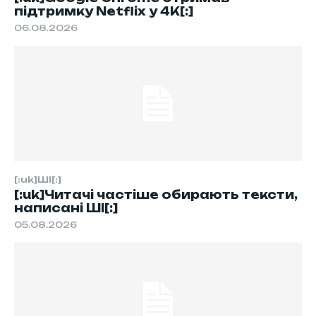
підтримку Netflix у 4K[:]
06.08.2026
[:uk]ШІ[:]
[:uk]Читачі частіше обирають тексти,
написані ШІ[:]
05.08.2026