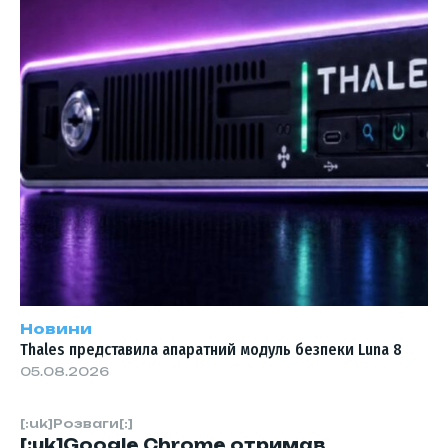
Новини
Thales представила апаратний модуль безпеки Luna 8
05.08.2026
[:uk]Розваги[:]
[:uk]Google Chrome отримав