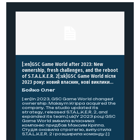
[:en]GSC Game World after 2023: New
ownership, fresh challenges, and the reboot
of S.T.A.L.K.E.R. 2[:uk]GSC Game World після
2023 року: новий власник, нові виклики...
Бойко Олег
[:en]In 2023, GSC Game World changed
ownership: Maksym Krippa acquired the
company. The studio updated its
strategy, released S.T.A.L.K.E.R. 2, and
expanded its team.[:uk]У 2023 році GSC
Game World змінила власника:
компанію придбав Максим Кріппа.
Студія оновила стратегію, випустила
S.T.A.L.K.E.R. 2 і розширила команду.[:]