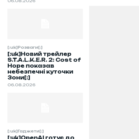
06.08.2026
[:uk]Розваги[:]
[:uk]Новий трейлер
S.T.A.L.K.E.R. 2: Cost of
Hope показав
небезпечні куточки
Зони[:]
06.08.2026
[:uk]Гаджети[:]
[:uk]OpenAI готує до