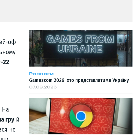
ей-оф
льному
0-22
Розваги
Gamescom 2026: хто представлятиме Україну
07.08.2026
. На
а гру
й
вся не
вши