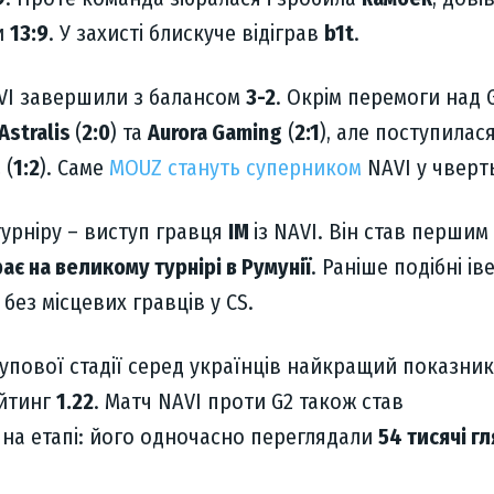
и
13:9
. У захисті блискуче відіграв
b1t
.
VI завершили з балансом
3-2
. Окрім перемоги над G
Astralis
(
2:0
) та
Aurora Gaming
(
2:1
), але поступилас
Z
(
1:2
). Саме
MOUZ стануть суперником
NAVI у чверть
урніру – виступ гравця
IM
із NAVI. Він став першим
рає на великому турнірі в Румунії
. Раніше подібні ів
без місцевих гравців у CS.
упової стадії серед українців найкращий показник
йтинг
1.22
. Матч NAVI проти G2 також став
на етапі: його одночасно переглядали
54 тисячі гл