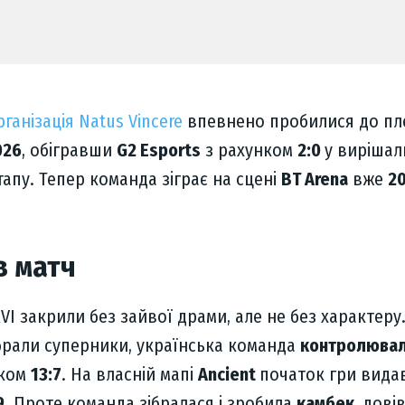
рганізація Natus Vincere
впевнено пробилися до пл
026
, обігравши
G2 Esports
з рахунком
2:0
у виріша
тапу. Тепер команда зіграє на сцені
BT Arena
вже
2
в матч
VI закрили без зайвої драми, але не без характеру
обрали суперники, українська команда
контролювал
нком
13:7
. На власній мапі
Ancient
початок гри вида
9
. Проте команда зібралася і зробила
камбек
, дові