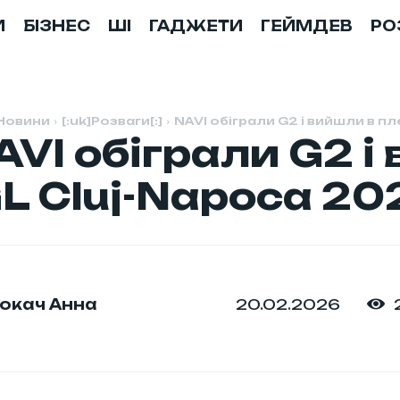
И
БІЗНЕС
ШІ
ГАДЖЕТИ
ГЕЙМДЕВ
РО
Новини
[:uk]Розваги[:]
NAVI обіграли G2 і вийшли в п
AVI обіграли G2 і
L Cluj-Napoca 202
20.02.2026
окач Анна