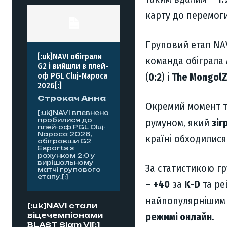
карту до перемог
Груповий етап NA
[:uk]NAVI обіграли
команда обіграла
G2 і вийшли в плей-
(
0:2
) і
The Mongol
оф PGL Cluj-Napoca
2026[:]
Строкач Анна
Окремий момент т
[:uk]NAVI впевнено
пробилися до
румуном, який
зіг
плей-оф PGL Cluj-
Napoca 2026,
країні обходилися 
обігравши G2
Esports з
рахунком 2:0 у
вирішальному
За статистикою гр
матчі групового
етапу.[:]
–
+40
за
K-D
та ре
найпопулярнішим 
[:uk]NAVI стали
режимі онлайн
.
віцечемпіонами
BLAST Slam VI[:]