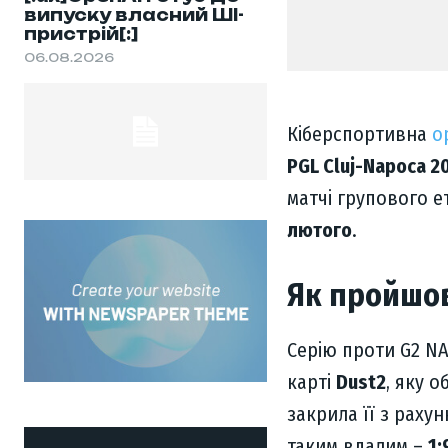
випуску власний ШІ-
пристрій[:]
06.08.2026
Кіберспортивна
о
PGL Cluj-Napoca 2
матчі групового е
лютого
.
Як пройшо
Серію проти G2 NA
карті
Dust2
, яку 
закрила її з раху
таким вдалим –
1: