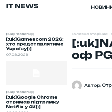
IT NEWS
НОВИН
[:uk]Розваги[:]
Головна сторінка
[:uk]Gamescom 2026:
[:uk]N
хто представлятиме
Україну[:]
оф PG
07.08.2026
Автор:
Стр
[:uk]Розваги[:]
[:uk]Google Chrome
отримав підтримку
Netflix у 4K[:]