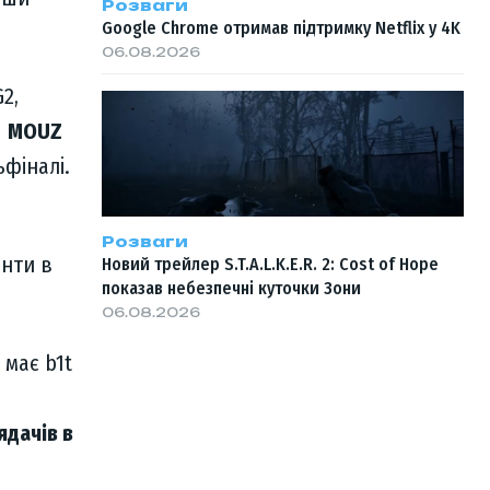
Розваги
Google Chrome отримав підтримку Netflix у 4K
06.08.2026
2,
я
MOUZ
фіналі.
Розваги
енти в
Новий трейлер S.T.A.L.K.E.R. 2: Cost of Hope
показав небезпечні куточки Зони
06.08.2026
 має b1t
ядачів в