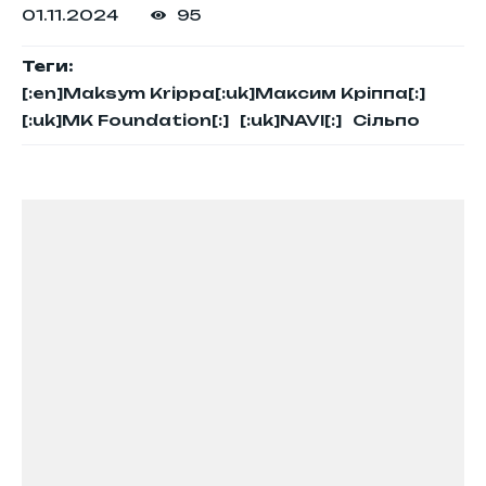
01.11.2024
95
Теги:
[:en]Maksym Krippa[:uk]Максим Кріппа[:]
[:uk]MK Foundation[:]
[:uk]NAVI[:]
Сільпо