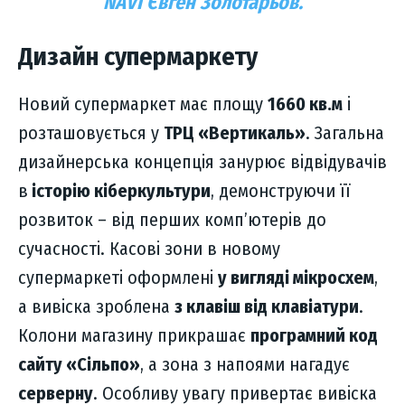
NAVI Євген Золотарьов.
Дизайн супермаркету
Новий супермаркет має площу
1660 кв.м
і
розташовується у
ТРЦ «Вертикаль»
. Загальна
дизайнерська концепція занурює відвідувачів
в
історію кіберкультури
, демонструючи її
розвиток – від перших комп’ютерів до
сучасності. Касові зони в новому
супермаркеті оформлені
у вигляді мікросхем
,
а вивіска зроблена
з клавіш від клавіатури
.
Колони магазину прикрашає
програмний код
сайту «Сільпо»
, а зона з напоями нагадує
серверну
. Особливу увагу привертає вивіска