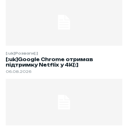
[:uk]Розваги[:]
[:uk]Google Chrome отримав
підтримку Netflix у 4K[:]
06.08.2026