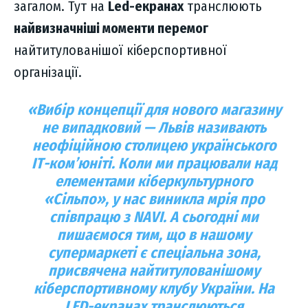
загалом. Тут на
Led-екранах
транслюють
найвизначніші моменти перемог
найтитулованішої кіберспортивної
організації.
«Вибір концепції для нового магазину
не випадковий — Львів називають
неофіційною столицею українського
ІТ-комʼюніті. Коли ми працювали над
елементами кіберкультурного
«Сільпо», у нас виникла мрія про
співпрацю з NAVI. А сьогодні ми
пишаємося тим, що в нашому
супермаркеті є спеціальна зона,
присвячена найтитулованішому
кіберспортивному клубу України. На
LED-екранах транслюються