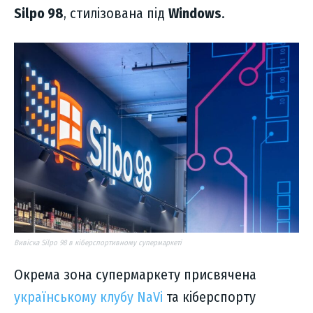
Silpo 98
, стилізована під
Windows
.
Вивіска Silpo 98 в кіберспортивному супермаркеті
Окрема зона супермаркету присвячена
українському клубу NaVi
та кіберспорту