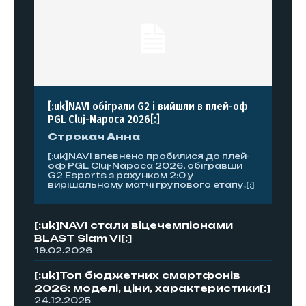
[:uk]NAVI обіграли G2 і вийшли в плей-оф
PGL Cluj-Napoca 2026[:]
Строкач Анна
[:uk]NAVI впевнено пробилися до плей-
оф PGL Cluj-Napoca 2026, обігравши
G2 Esports з рахунком 2:0 у
вирішальному матчі групового етапу.[:]
[:uk]NAVI стали віцечемпіонами
BLAST Slam VI[:]
19.02.2026
[:uk]Топ бюджетних смартфонів
2026: моделі, ціни, характеристики[:]
24.12.2025