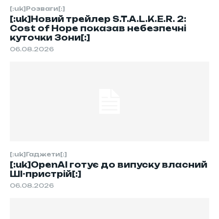
[:uk]Розваги[:]
[:uk]Новий трейлер S.T.A.L.K.E.R. 2:
Cost of Hope показав небезпечні
куточки Зони[:]
06.08.2026
[:uk]Гаджети[:]
[:uk]OpenAI готує до випуску власний
ШІ-пристрій[:]
06.08.2026