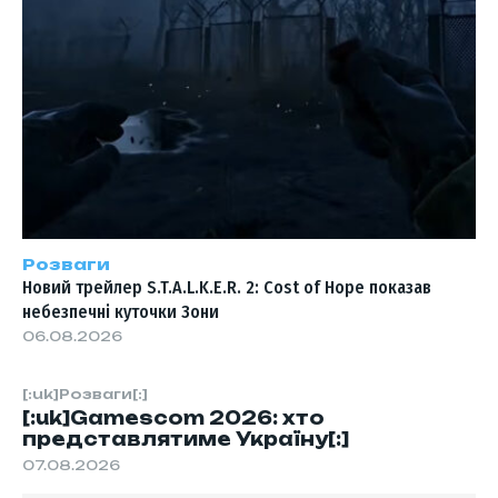
Розваги
Новий трейлер S.T.A.L.K.E.R. 2: Cost of Hope показав
небезпечні куточки Зони
06.08.2026
[:uk]Розваги[:]
[:uk]Gamescom 2026: хто
представлятиме Україну[:]
07.08.2026