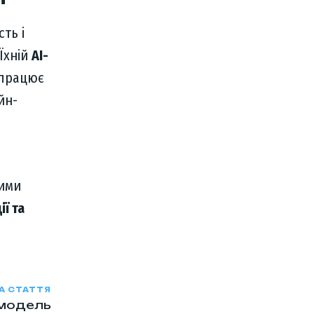
ть і
 Їхній
AI-
 працює
йн-
кими
ї та
А СТАТТЯ
 модель