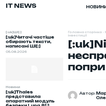
IT NEWS
НОВИН
[:uk]ШІ[:]
Головна сторінка
інвестиції
[:uk]Читачі частіше
[:uk]
обирають тексти,
написані ШІ[:]
неспр
05.08.2026
попри 
Новини
[:uk]Thales
Автор:
Мар
представила
Оле
апаратний модуль
безпеки Luna 8[:]