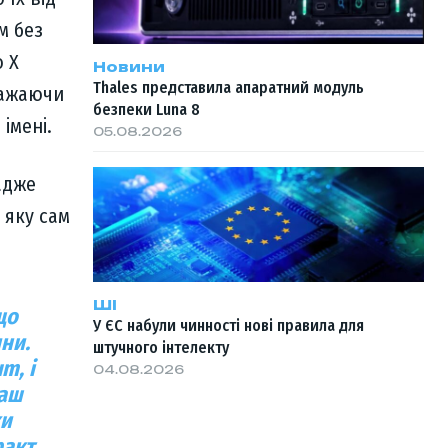
м без
о X
Новини
Thales представила апаратний модуль
важаючи
безпеки Luna 8
імені.
05.08.2026
адже
 яку сам
ШІ
що
У ЄС набули чинності нові правила для
ни.
штучного інтелекту
m, і
04.08.2026
наш
ки
акт,