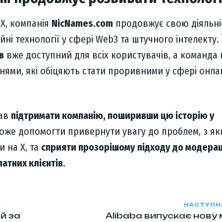
 X, компанія
NicNames.com
продовжує свою діяльніс
йні технології у сфері Web3 та штучного інтелекту.
в
вже доступний для всіх користувачів, а команда
нями, які обіцяють стати проривними у сфері онла
кав
підтримати компанію, поширивши цю історію у
може допомогти привернути увагу до проблем, з я
и на X, та
сприяти прозорішому підходу до модераці
атних клієнтів
.
Я
НАСТУПН
й за
Alibaba випускає нову