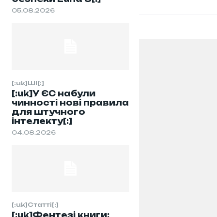
05.08.2026
[:uk]ШІ[:]
[:uk]У ЄС набули
чинності нові правила
для штучного
інтелекту[:]
04.08.2026
[:uk]Статті[:]
[:uk]Фентезі книги: