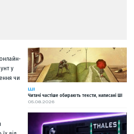
 онлайн-
унт у
ення чи
ШІ
Читачі частіше обирають тексти, написані ШІ
05.08.2026
и
 їх від