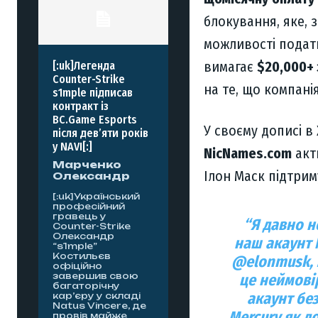
блокування, яке, 
можливості подат
вимагає
$20,000+ 
[:uk]Легенда
Counter-Strike
на те, що компані
s1mple підписав
контракт із
BC.Game Esports
У своєму дописі в
після дев’яти років
у NAVI[:]
NicNames.com
акт
Марченко
Ілон Маск підтрим
Олександр
[:uk]Український
професійний
гравець у
“Я давно н
Counter-Strike
Олександр
наш акаунт
“s1mple”
Костильєв
@elonmusk,
офіційно
це неймові
завершив свою
багаторічну
акаунт бе
кар’єру у складі
Natus Vincere, де
Mercury як д
провів майже