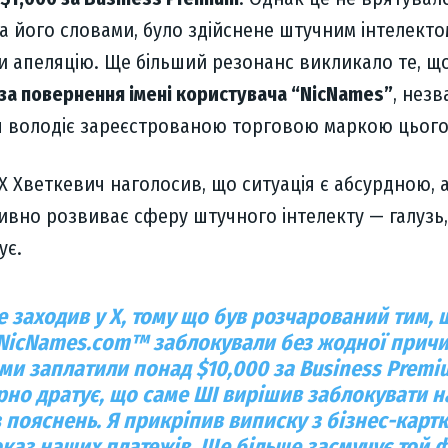
за його словами, було здійснене штучним інтелекто
и апеляцію. Ще більший резонанс викликало те, щ
за повернення імені користувача “NicNames”
, нез
я володіє зареєстрованою торговою маркою цього 
 X Хветкевич наголосив, що ситуація є абсурдною, 
ивно розвиває сферу штучного інтелекту — галузь,
ує.
е заходив у X, тому що був розчарований тим, 
NicNames.com™
заблокували без жодної причи
ми заплатили понад $10,000 за Business Premiu
рно дратує, що саме
ШІ вирішив заблокувати 
з пояснень
. Я прикріпив виписку з бізнес-карт
оказ наших платежів. Ще більше засмучує той ф