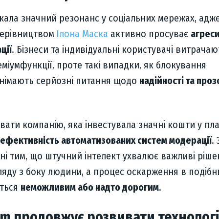
кала значний резонанс у соціальних мережах, адж
керівництвом
Ілона Маска
активно просуває
агреси
ції
. Бізнеси та індивідуальні користувачі витрачаю
еміумфункції, проте такі випадки, як блокування
іднімають серйозні питання щодо
надійності та проз
вати компанію, яка інвестувала значні кошти у пл
в ефективність автоматизованих систем модерації
.
ні тим, що штучний інтелект ухвалює важливі ріше
ляду з боку людини, а процес оскарження в подібн
ється
неможливим або надто дорогим
.
m продовжує розвивати технологі