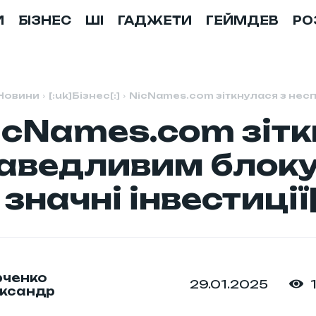
И
БІЗНЕС
ШІ
ГАДЖЕТИ
ГЕЙМДЕВ
РО
Новини
[:uk]Бізнес[:]
NicNames.com зіткнулася з нес
NicNames.com зітк
аведливим блоку
значні інвестиції[
ченко
29.01.2025
ксандр