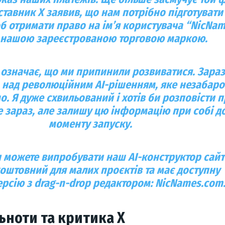
тавник X заявив, що нам потрібно
підготувати
об отримати право на ім’я користувача “NicNam
є нашою
зареєстрованою торговою маркою
.
 означає, що ми припинили розвиватися. Зара
 над
революційним AI-рішенням
, яке незабар
о. Я дуже схвильований і хотів би розповісти 
е зараз, але залишу цю інформацію при собі д
моменту запуску.
и можете випробувати наш
AI-конструктор сайт
оштовний для малих проєктів
та має
доступну
рсію з drag-n-drop редактором
:
NicNames.com
льноти та критика X