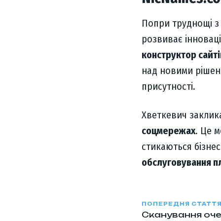
Попри труднощі з
розвиває інноваці
конструктор сайті
над новими рішен
присутності.
Хветкевич закли
соцмережах
. Це 
стикаються бізнес
обслуговування пл
ПОПЕРЕДНЯ СТАТТ
Сканування оче