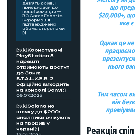
дев’ять років, і
що предс
приєднався до
нової команди —
$20,000+
, щ
BC.Game Esports.
Інформація
яке 
підтверджена
обома сторонами.
[:]
Однак це не
працюємо
[:uk]Користувачі
PlayStation 5
презентуєм
нарешті
нього вж
отримають доступ
до Зони:
S.T.A.L.K.E.R. 2
офіційно виходить
на консолі Sony[:]
Тим часом в
09.07.2025
він
безк
[:uk]Solana на
преміумве
шляху до $200:
аналітики очікують
на прорив у
Реакція спі
червні[:]
13.05.2025