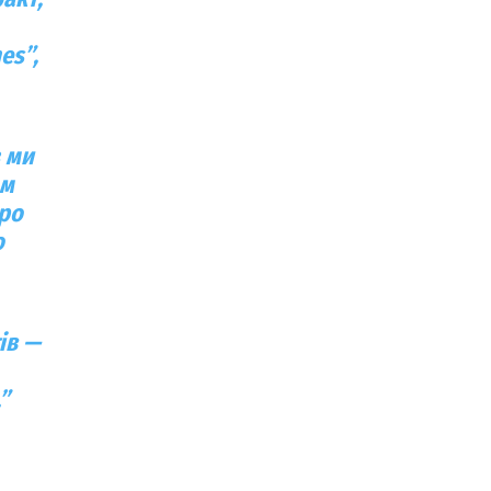
es”,
з ми
ом
про
о
ів
—
.”