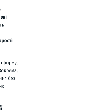
е
вні
ть
орості
атформу,
 Зокрема,
ння без
их
ї