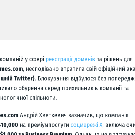
компаній у сфері
реєстрації доменів
та рішень для
ames.com
, несподівано втратила свій офіційний ака
шній Twitter)
. Блокування відбулося без попередж
ликало обурення серед прихильників компанії та
нологічної спільноти.
es.com
Андрій Хветкевич зазначив, що компанія
$10,000
на преміумпослуги
соцмережі X
, включаюч
$1,000 за Business Premium
. Однак це не врятувало