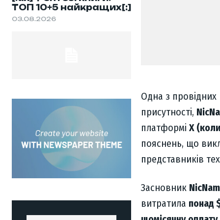
ТОП 10+5 найкращих[:]
03.08.2026
Одна з провідних 
присутності,
NicN
платформі
X (коли
пояснень, що вик
представників тех
Засновник
NicNam
витратила
понад 
щомісячну оплату 