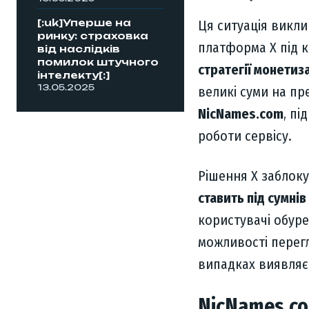
[:uk]Уперше на
Ця ситуація викли
ринку: страховка
платформа X під 
від наслідків
помилок штучного
стратегії монетиза
інтелекту[:]
13.05.2025
великі суми на пр
NicNames.com
, п
роботи сервісу.
Рішення X заблоку
ставить під сумні
користувачі обуре
можливості перег
випадках виявля
NicNames.co