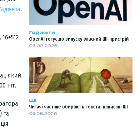
ґаджета
.
Гаджети
 16+512
OpenAI готує до випуску власний ШІ-пристрій
06.08.2026
al, який
0 ніт.
ШІ
ератора
Читачі частіше обирають тексти, написані ШІ
) та
05.08.2026
ція