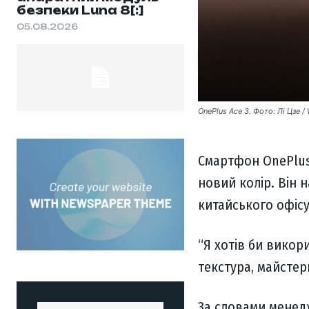
безпеки Luna 8[:]
05.08.2026
OnePlus Ace 3. Фото: Лі Цзе /
Смартфон OnePlus
новий колір. Він 
китайського офісу
“Я хотів би викор
текстура, майстерн
За словами менед