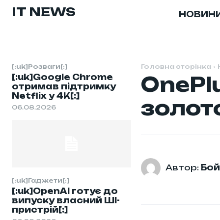
IT NEWS
НОВИН
[:uk]Розваги[:]
Головна сторінка
[:uk]Google Chrome
OnePl
отримав підтримку
Netflix у 4K[:]
золот
06.08.2026
Автор:
Бой
[:uk]Гаджети[:]
[:uk]OpenAI готує до
випуску власний ШІ-
пристрій[:]