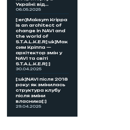
Україні: від...
06.05.2025
[:en]Maksym Krippa
is an architect of
change in NAVI and
the world of
S.T.A.L.K.E.R[:uk]Мак
сим Кріппа —
архітектор змін у
NAVI та світі
S.T.A.L.K.E.R[:]
30.04.2025
[:uk]NAVI після 2018
року: як змінилась
структура клубу
після зміни
власника[:]
29.04.2025