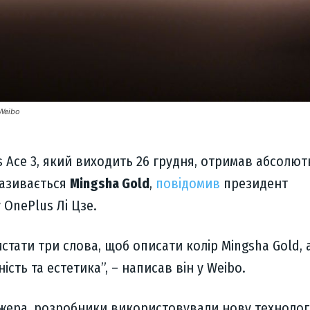
 Weibo
 Ace 3, який виходить 26 грудня, отримав абсолют
називається
Mingsha Gold
,
повідомив
президент
 OnePlus Лі Цзе.
истати три слова, щоб описати колір Mingsha Gold, 
ість та естетика”, – написав він у Weibo.
жера, розробники використовували нову технолог