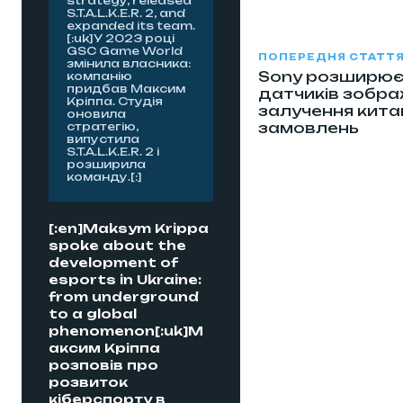
strategy, released
S.T.A.L.K.E.R. 2, and
expanded its team.
[:uk]У 2023 році
GSC Game World
ПОПЕРЕДНЯ СТАТТ
змінила власника:
Sony розширює
компанію
придбав Максим
датчиків зобр
Кріппа. Студія
залучення кита
оновила
замовлень
стратегію,
випустила
S.T.A.L.K.E.R. 2 і
розширила
команду.[:]
[:en]Maksym Krippa
spoke about the
development of
esports in Ukraine:
from underground
to a global
phenomenon[:uk]М
аксим Кріппа
розповів про
розвиток
кіберспорту в