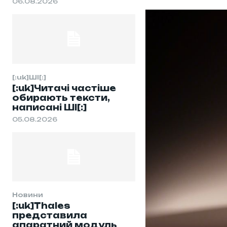
06.08.2026
[:uk]ШІ[:]
[:uk]Читачі частіше
обирають тексти,
написані ШІ[:]
05.08.2026
Новини
[:uk]Thales
представила
апаратний модуль