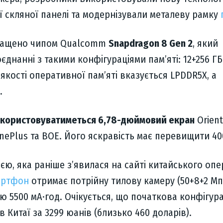
 скляної панелі та модернізували металеву рамку
снащено чипом Qualcomm
Snapdragon 8 Gen 2
, який
днанні з такими конфігураціями памʼяті: 12+256 ГБ,
В якості оперативної пам’яті вказується LPDDR5X, а
.
користовуватиметься 6,78-дюймовий екран
Orient
ePlus та BOE. Його яскравість має перевищити 400
ією, яка раніше зʼявилася на сайті китайського оп
артфон
отримає потрійну тилову камеру (50+8+2 Мп
ю 5500 мА·год. Очікується, що початкова конфігура
 Китаї за 3299 юанів (близько 460 доларів).