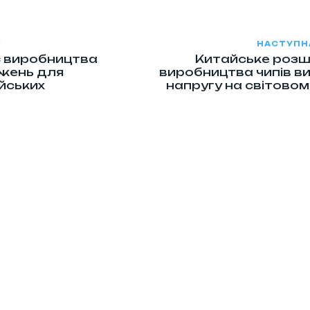
Я
НАСТУПН
 виробництва
Китайське роз
ажень для
виробництва чипів в
йських
напругу на світовом