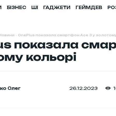
И
БІЗНЕС
ШІ
ГАДЖЕТИ
ГЕЙМДЕВ
РО
Новини
OnePlus показала смартфон Ace 3 у золотом
us показала смар
ому кольорі
26.12.2023
ко Олег