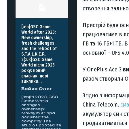
створення задньої
Пристрій буде о
[:en]GSC Game
World after 2023:
працюватиме в поє
New ownership,
ГБ та 16 ГБ+1 ТБ. 
fresh challenges,
and the reboot of
основної – UFS 4.0
S.T.A.L.K.E.R.
2[:uk]GSC Game
World після 2023
У OnePlus Ace 3
ви
року: новий
власник, нові
разом створили On
виклики...
Бойко Олег
Згідно з інформац
[:en]In 2023, GSC
Game World
China Telecom,
см
changed
ownership:
акумулятор ємніст
Maksym Krippa
acquired the
company. The
продаватиметься в
studio updated its