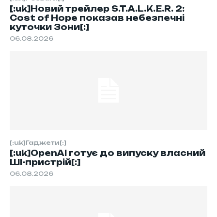
[:uk]Новий трейлер S.T.A.L.K.E.R. 2:
Cost of Hope показав небезпечні
куточки Зони[:]
06.08.2026
[:uk]Гаджети[:]
[:uk]OpenAI готує до випуску власний
ШІ-пристрій[:]
06.08.2026