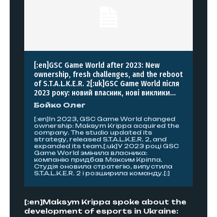
[:en]GSC Game World after 2023: New
ownership, fresh challenges, and the reboot
of S.T.A.L.K.E.R. 2[:uk]GSC Game World після
2023 року: новий власник, нові виклики...
Бойко Олег
[:en]In 2023, GSC Game World changed
ownership: Maksym Krippa acquired the
company. The studio updated its
strategy, released S.T.A.L.K.E.R. 2, and
expanded its team.[:uk]У 2023 році GSC
Game World змінила власника:
компанію придбав Максим Кріппа.
Студія оновила стратегію, випустила
S.T.A.L.K.E.R. 2 і розширила команду.[:]
[:en]Maksym Krippa spoke about the
development of esports in Ukraine: