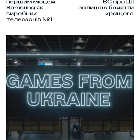
першим місцем
ЄС про ШІ
Samsung як
залишає бажати
виробник
кращого
телефонів №1