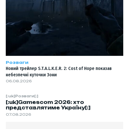
Розваги
Новий трейлер S.T.A.L.K.E.R. 2: Cost of Hope показав
небезпечні куточки Зони
06.08.2026
[:uk]Розваги[:]
[:uk]Gamescom 2026: хто
представлятиме Україну[:]
07.08.2026