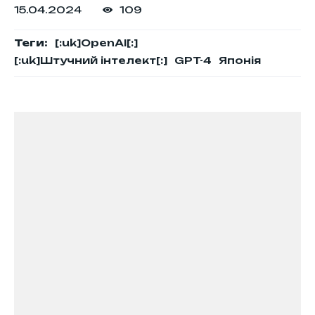
15.04.2024
109
Теги:
[:uk]OpenAI[:]
[:uk]Штучний інтелект[:]
GPT-4
Японія