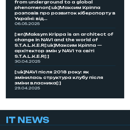
from underground to a global
phenomenon[:uk]Максим Кріппа
розповів про розвиток кіберспорту в
Україні: від...
06.05.2025
[:en]Maksym Krippa is an architect of
change in NAVI and the world of
S.T.A.L.K.E.R[:uk]Максим Кріппа —
архітектор змін у NAVI та світі
S.T.A.L.K.E.R[:]
30.04.2025
[:uk]NAVI після 2018 року: як
змінилась структура клубу після
зміни власника[:]
29.04.2025
IT NEWS