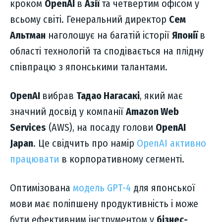
кроком
OpenAI
в
Азії
та четвертим офісом у
всьому світі. Генеральний директор
Сем
Альтман
наголошує на багатій історії
Японії
в
області технологій та сподівається на плідну
співпрацю з японськими талантами.
OpenAI
вибрав
Тадао Нагасакі
, який має
значний досвід у компанії
Amazon Web
Services
(AWS), на посаду голови
OpenAI
Japan
. Це свідчить про намір
OpenAI активно
працювати
в корпоративному сегменті.
Оптимізована
модель GPT-4
для японської
мови має поліпшену продуктивність і може
бути ефективним інструментом у
бізнес-