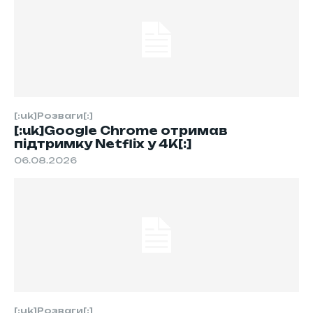
[:uk]Розваги[:]
[:uk]Google Chrome отримав
підтримку Netflix у 4K[:]
06.08.2026
[:uk]Розваги[:]