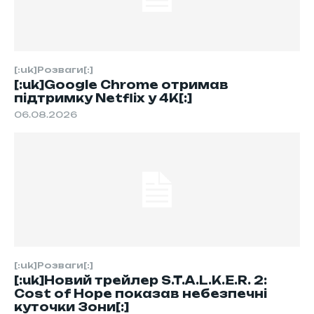
[:uk]Розваги[:]
[:uk]Google Chrome отримав
підтримку Netflix у 4K[:]
06.08.2026
[:uk]Розваги[:]
[:uk]Новий трейлер S.T.A.L.K.E.R. 2:
Cost of Hope показав небезпечні
куточки Зони[:]