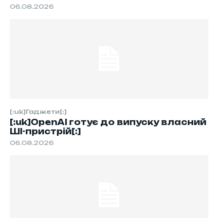
06.08.2026
[:uk]Гаджети[:]
[:uk]OpenAI готує до випуску власний
ШІ-пристрій[:]
06.08.2026