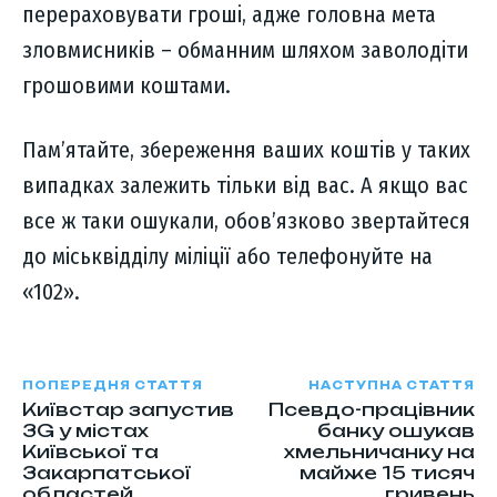
перераховувати гроші, адже головна мета
зловмисників – обманним шляхом заволодіти
грошовими коштами.
Пам’ятайте, збереження ваших коштів у таких
випадках залежить тільки від вас. А якщо вас
все ж таки ошукали, обов’язково звертайтеся
до міськвідділу міліції або телефонуйте на
«102».
ПОПЕРЕДНЯ СТАТТЯ
НАСТУПНА СТАТТЯ
Київстар запустив
Псевдо-працівник
3G у містах
банку ошукав
Київської та
хмельничанку на
Закарпатської
майже 15 тисяч
областей
гривень