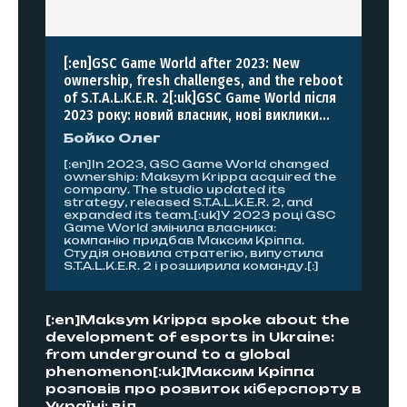
[:en]GSC Game World after 2023: New
ownership, fresh challenges, and the reboot
of S.T.A.L.K.E.R. 2[:uk]GSC Game World після
2023 року: новий власник, нові виклики...
Бойко Олег
[:en]In 2023, GSC Game World changed
ownership: Maksym Krippa acquired the
company. The studio updated its
strategy, released S.T.A.L.K.E.R. 2, and
expanded its team.[:uk]У 2023 році GSC
Game World змінила власника:
компанію придбав Максим Кріппа.
Студія оновила стратегію, випустила
S.T.A.L.K.E.R. 2 і розширила команду.[:]
[:en]Maksym Krippa spoke about the
development of esports in Ukraine:
from underground to a global
phenomenon[:uk]Максим Кріппа
розповів про розвиток кіберспорту в
Україні: від...