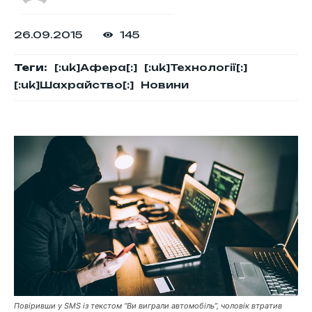
26.09.2015
145
Теги:
[:uk]Афера[:]
[:uk]Технології[:]
[:uk]Шахрайство[:]
Новини
Повіривши у SMS із текстом “Ви виграли автомобіль”, чоловік втратив