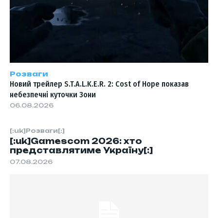
Розваги
Новий трейлер S.T.A.L.K.E.R. 2: Cost of Hope показав
небезпечні куточки Зони
06.08.2026
[:uk]Розваги[:]
[:uk]Gamescom 2026: хто
представлятиме Україну[:]
07.08.2026