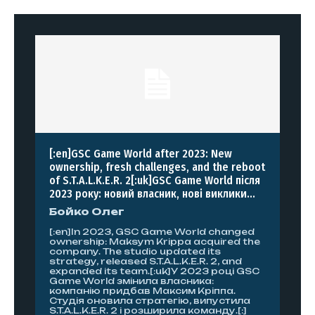
[:en]GSC Game World after 2023: New
ownership, fresh challenges, and the reboot
of S.T.A.L.K.E.R. 2[:uk]GSC Game World після
2023 року: новий власник, нові виклики...
Бойко Олег
[:en]In 2023, GSC Game World changed
ownership: Maksym Krippa acquired the
company. The studio updated its
strategy, released S.T.A.L.K.E.R. 2, and
expanded its team.[:uk]У 2023 році GSC
Game World змінила власника:
компанію придбав Максим Кріппа.
Студія оновила стратегію, випустила
S.T.A.L.K.E.R. 2 і розширила команду.[:]