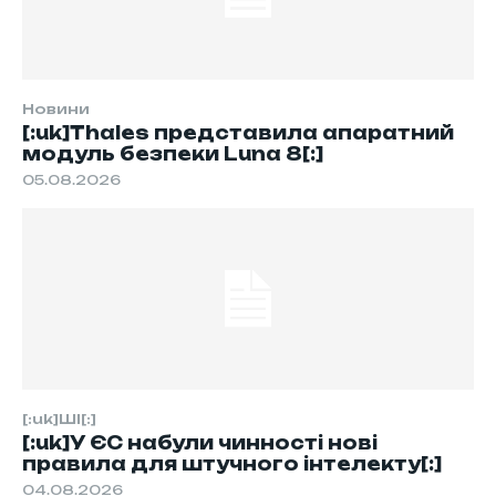
Новини
[:uk]Thales представила апаратний
модуль безпеки Luna 8[:]
05.08.2026
[:uk]ШІ[:]
[:uk]У ЄС набули чинності нові
правила для штучного інтелекту[:]
04.08.2026