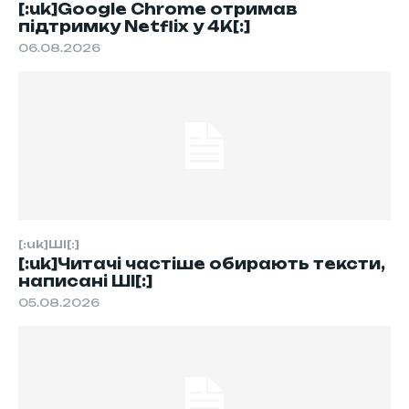
[:uk]Google Chrome отримав
підтримку Netflix у 4K[:]
06.08.2026
[:uk]ШІ[:]
[:uk]Читачі частіше обирають тексти,
написані ШІ[:]
05.08.2026