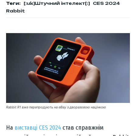
Теги:
[:uk]Штучний інтелект[:]
CES 2024
Rabbit
Rabbit R1 вже перепродують на eBay з дворазовою націнкою
На
виставці CES 2024
став справжнім