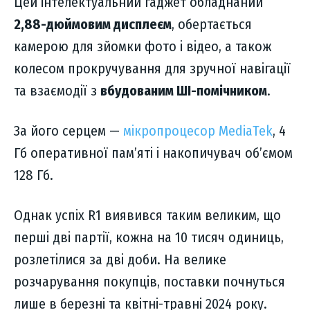
Цей інтелектуальний гаджет обладнаний
2,88-дюймовим дисплеєм
, обертається
камерою для зйомки фото і відео, а також
колесом прокручування для зручної навігації
та взаємодії з
вбудованим ШІ-помічником
.
За його серцем —
мікропроцесор MediaTek
, 4
Гб оперативної пам’яті і накопичувач об’ємом
128 Гб.
Однак успіх R1 виявився таким великим, що
перші дві партії, кожна на 10 тисяч одиниць,
розлетілися за дві доби. На велике
розчарування покупців, поставки почнуться
лише в березні та квітні-травні 2024 року.