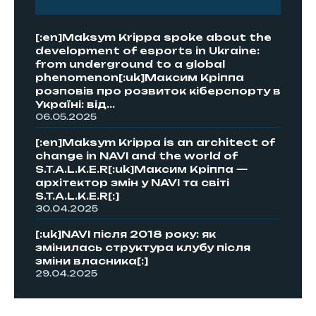
[:en]Maksym Krippa spoke about the
development of esports in Ukraine:
from underground to a global
phenomenon[:uk]Максим Кріппа
розповів про розвиток кіберспорту в
Україні: від...
06.05.2025
[:en]Maksym Krippa is an architect of
change in NAVI and the world of
S.T.A.L.K.E.R[:uk]Максим Кріппа —
архітектор змін у NAVI та світі
S.T.A.L.K.E.R[:]
30.04.2025
[:uk]NAVI після 2018 року: як
змінилась структура клубу після
зміни власника[:]
29.04.2025