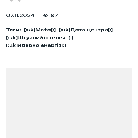
07.11.2024
97
Теги:
[:uk]Meta[:]
[:uk]Дата-центри[:]
[:uk]Штучний інтелект[:]
[:uk]Ядерна енергія[:]