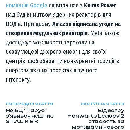
компанія Google
співпрацює з
Kairos Power
над будівництвом ядерних реакторів для
ЦОДів. При цьому
Amazon підписала угоди на
створення модульних реакторів
. Meta також
досліджує можливості переходу на
безвуглецеві джерела енергії для своїх
центрів, щоб зберегти конкурентні позиції в
енергозалежних проєктах штучного
інтелекту.
ПОПЕРЕДНЯ СТАТТЯ
НАСТУПНА СТАТТЯ
На БЦ “Парус”
Відеогру
з’явився надпис
Hogwarts Legacy 2
S.T.A.L.K.E.R.
створять за
мотивами нового