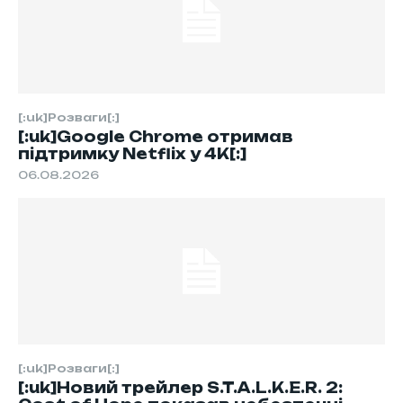
[:uk]Розваги[:]
[:uk]Google Chrome отримав
підтримку Netflix у 4K[:]
06.08.2026
[:uk]Розваги[:]
[:uk]Новий трейлер S.T.A.L.K.E.R. 2: