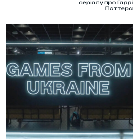
серіалу про Гаррі
Поттера