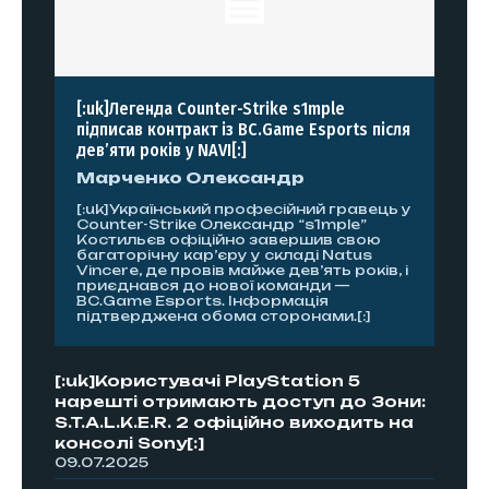
[:uk]Легенда Counter-Strike s1mple
підписав контракт із BC.Game Esports після
дев’яти років у NAVI[:]
Марченко Олександр
[:uk]Український професійний гравець у
Counter-Strike Олександр “s1mple”
Костильєв офіційно завершив свою
багаторічну кар’єру у складі Natus
Vincere, де провів майже дев’ять років, і
приєднався до нової команди —
BC.Game Esports. Інформація
підтверджена обома сторонами.[:]
[:uk]Користувачі PlayStation 5
нарешті отримають доступ до Зони:
S.T.A.L.K.E.R. 2 офіційно виходить на
консолі Sony[:]
09.07.2025