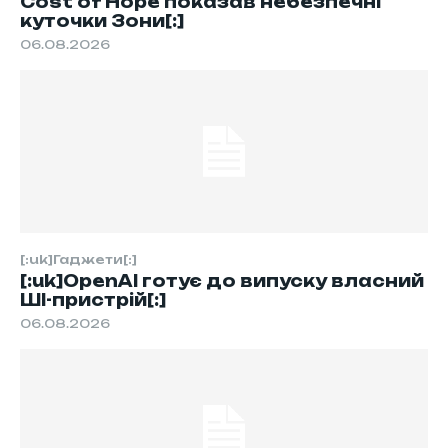
Cost of Hope показав небезпечні
куточки Зони[:]
06.08.2026
[:uk]Гаджети[:]
[:uk]OpenAI готує до випуску власний
ШІ-пристрій[:]
06.08.2026