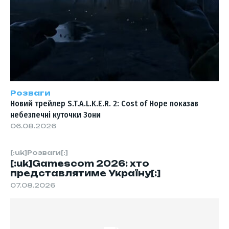
Розваги
Новий трейлер S.T.A.L.K.E.R. 2: Cost of Hope показав
небезпечні куточки Зони
06.08.2026
[:uk]Розваги[:]
[:uk]Gamescom 2026: хто
представлятиме Україну[:]
07.08.2026