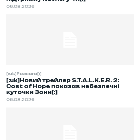
06.08.2026
[:uk]Розваги[:]
[:uk]Новий трейлер S.T.A.L.K.E.R. 2:
Cost of Hope показав небезпечні
куточки Зони[:]
06.08.2026