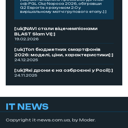
оф PGL Cluj-Napoca 2026, обігравши
G2 Esports з рахунком 2:0 у
вирішальному матчі групового етапу.[:]
[:uk]NAVI стали віцечемпіонами
BLAST Slam VI[:]
19.02.2026
[:uk]Топ бюджетних смартфонів
2026: моделі, ціни, характеристики[:]
24.12.2025
[:uk]Які дрони є на озброєнні у Росії[:]
24.11.2025
IT NEWS
Copyright it-news.com.ua, by Moder.