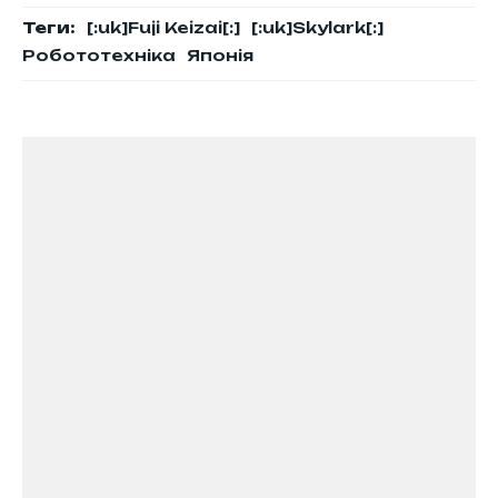
Теги:
[:uk]Fuji Keizai[:]
[:uk]Skylark[:]
Робототехніка
Японія