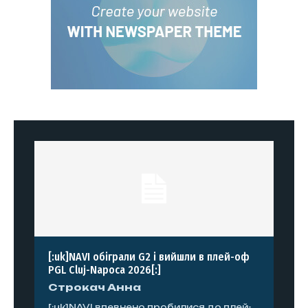
[:uk]NAVI обіграли G2 і вийшли в плей-оф
PGL Cluj-Napoca 2026[:]
Строкач Анна
[:uk]NAVI впевнено пробилися до плей-