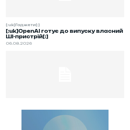
[:uk]Гаджети[:]
[:uk]OpenAI готує до випуску власний
ШІ-пристрій[:]
06.08.2026