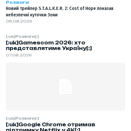
Розваги
Новий трейлер S.T.A.L.K.E.R. 2: Cost of Hope показав
небезпечні куточки Зони
06.08.2026
[:uk]Розваги[:]
[:uk]Gamescom 2026: хто
представлятиме Україну[:]
07.08.2026
[:uk]Розваги[:]
[:uk]Google Chrome отримав
підтримку Netflix у 4K[:]