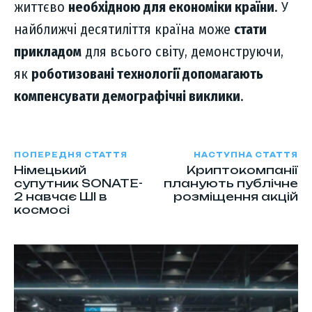
життєво
необхідною для економіки країни
. У
найближчі десятиліття країна може
стати
прикладом
для всього світу, демонструючи,
як
роботизовані технології допомагають
компенсувати демографічні виклики
.
ПОПЕРЕДНЯ СТАТТЯ
НАСТУПНА СТАТТЯ
Німецький
Криптокомпанії
супутник SONATE-
планують публічне
2 навчає ШІ в
розміщення акцій
космосі