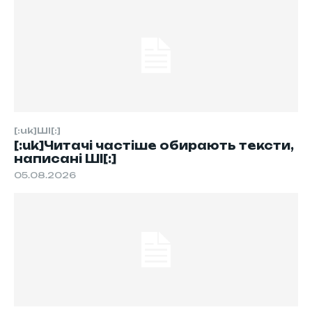
[:uk]ШІ[:]
[:uk]Читачі частіше обирають тексти,
написані ШІ[:]
05.08.2026