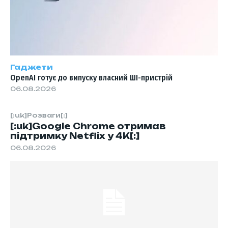
Гаджети
OpenAI готує до випуску власний ШІ-пристрій
06.08.2026
[:uk]Розваги[:]
[:uk]Google Chrome отримав
підтримку Netflix у 4K[:]
06.08.2026