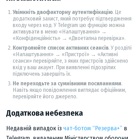
Увімкніть двофакторну аутентифікацію
. Це
додатковий захист, який потребує підтвердження
входу через код. У Telegram цю функцію можна
активувати в меню «Налаштування» →
«Конфіденційність» → «Двоетапна перевірка».
Контролюйте список активних сеансів
. У розділі
«Налаштування» → «Пристрої» → «Активні
сеанси» перевіряйте, з яких пристроїв здійснено
вхід у ваш акаунт. При виявленні підозрілих
підключень завершіть їх.
Не переходьте за сумнівними посиланнями
.
Навіть якщо повідомлення виглядає офіційним,
перевіряйте його джерело.
Додаткова небезпека
Недавній випадок із
чат-ботом “Резерва+”
в
Telegram, видаленим Міністерством оборони