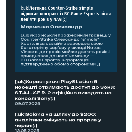
[:uk]Легенда Counter-Strike s1mple
підписав контракт із BC.Game Esports після
дев’яти років у NAVI[:]
Марченко Олександр
[:uk]Український професійний гравець у
Counter-Strike Олександр “s1mple”
Костильєв офіційно завершив свою
багаторічну кар’єру у складі Natus
Vincere, де провів майже дев’ять років, і
приєднався до нової команди —
BC.Game Esports. Інформація
підтверджена обома сторонами.[:]
[:uk]Користувачі PlayStation 5
нарешті отримають доступ до Зони:
S.T.A.L.K.E.R. 2 офіційно виходить на
консолі Sony[:]
09.07.2025
[:uk]Solana на шляху до $200:
аналітики очікують на прорив у
червні[:]
13.05.2025