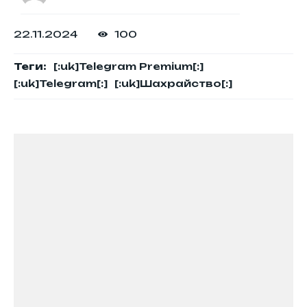
22.11.2024
100
Теги:
[:uk]Telegram Premium[:]
[:uk]Telegram[:]
[:uk]Шахрайство[:]