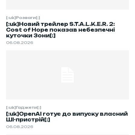
[:uk]Розваги[:]
[:uk]Новий трейлер S.T.A.L.K.E.R. 2:
Cost of Hope показав небезпечні
куточки Зони[:]
06.08.2026
[:uk]Гаджети[:]
[:uk]OpenAI готує до випуску власний
ШІ-пристрій[:]
06.08.2026