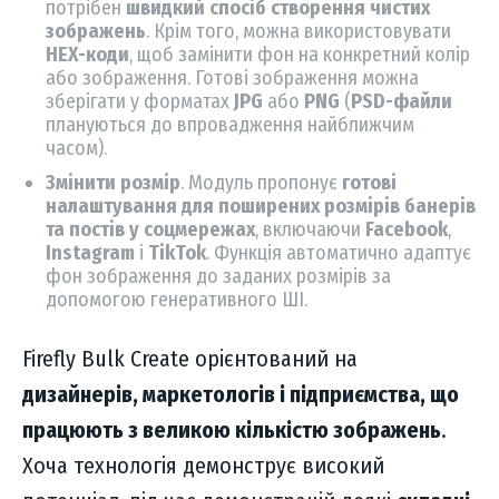
потрібен
швидкий спосіб створення чистих
зображень
. Крім того, можна використовувати
HEX-коди
, щоб замінити фон на конкретний колір
або зображення. Готові зображення можна
зберігати у форматах
JPG
або
PNG
(
PSD-файли
плануються до впровадження найближчим
часом).
Змінити розмір
. Модуль пропонує
готові
налаштування для поширених розмірів банерів
та постів у соцмережах
, включаючи
Facebook
,
Instagram
і
TikTok
. Функція автоматично адаптує
фон зображення до заданих розмірів за
допомогою генеративного ШІ.
Firefly Bulk Create орієнтований на
дизайнерів, маркетологів і підприємства, що
працюють з великою кількістю зображень
.
Хоча технологія демонструє високий