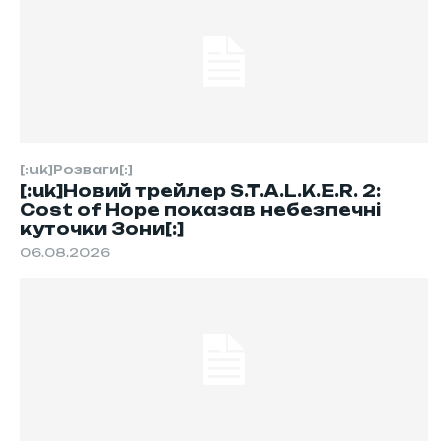
[:uk]Розваги[:]
[:uk]Новий трейлер S.T.A.L.K.E.R. 2:
Cost of Hope показав небезпечні
куточки Зони[:]
06.08.2026