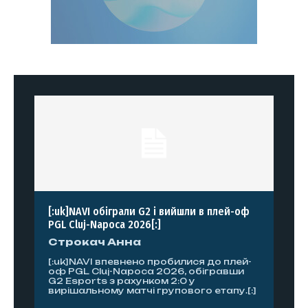
[:uk]NAVI обіграли G2 і вийшли в плей-оф
PGL Cluj-Napoca 2026[:]
Строкач Анна
[:uk]NAVI впевнено пробилися до плей-
оф PGL Cluj-Napoca 2026, обігравши
G2 Esports з рахунком 2:0 у
вирішальному матчі групового етапу.[:]