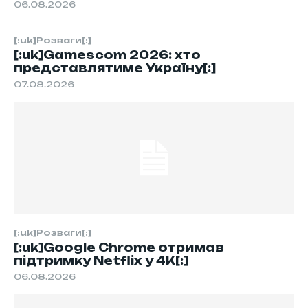
06.08.2026
[:uk]Розваги[:]
[:uk]Gamescom 2026: хто
представлятиме Україну[:]
07.08.2026
[:uk]Розваги[:]
[:uk]Google Chrome отримав
підтримку Netflix у 4K[:]
06.08.2026