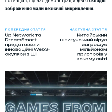
потенціал, під час демонстрацій деякі
складні
зображення мали незначні викривлення
.
ПОПЕРЕДНЯ СТАТТЯ
НАСТУПНА СТАТТЯ
Up Network та
Китайський
DreamSmart
шпигунський вірус
представили
загрожує
інноваційні Web3-
мільйонам
окуляри з ШІ
пристроїв у
всьому світі