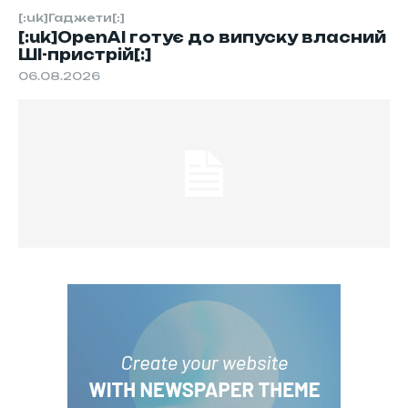
[:uk]Гаджети[:]
[:uk]OpenAI готує до випуску власний
ШІ-пристрій[:]
06.08.2026