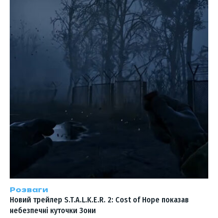
Розваги
Новий трейлер S.T.A.L.K.E.R. 2: Cost of Hope показав
небезпечні куточки Зони