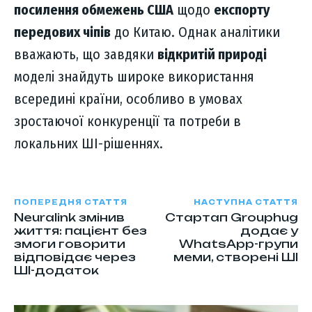
посилення обмежень США
щодо
експорту
передових чіпів
до Китаю. Однак аналітики
вважають, що завдяки
відкритій природі
моделі знайдуть широке використання
всередині країни, особливо в умовах
зростаючої конкуренції та потреби в
локальних ШІ-рішеннях.
ПОПЕРЕДНЯ СТАТТЯ
НАСТУПНА СТАТТЯ
Neuralink змінив
Стартап Grouphug
життя: пацієнт без
додає у
змоги говорити
WhatsApp-групи
відповідає через
меми, створені ШІ
ШІ-додаток