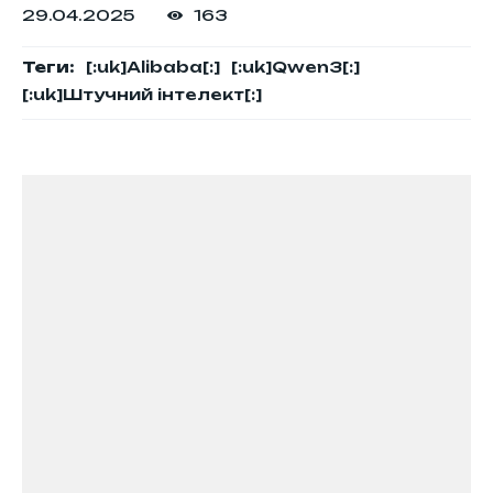
29.04.2025
163
Теги:
[:uk]Alibaba[:]
[:uk]Qwen3[:]
[:uk]Штучний інтелект[:]