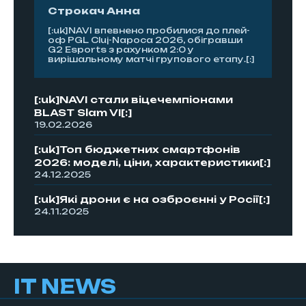
Строкач Анна
[:uk]NAVI впевнено пробилися до плей-
оф PGL Cluj-Napoca 2026, обігравши
G2 Esports з рахунком 2:0 у
вирішальному матчі групового етапу.[:]
[:uk]NAVI стали віцечемпіонами
BLAST Slam VI[:]
19.02.2026
[:uk]Топ бюджетних смартфонів
2026: моделі, ціни, характеристики[:]
24.12.2025
[:uk]Які дрони є на озброєнні у Росії[:]
24.11.2025
IT NEWS