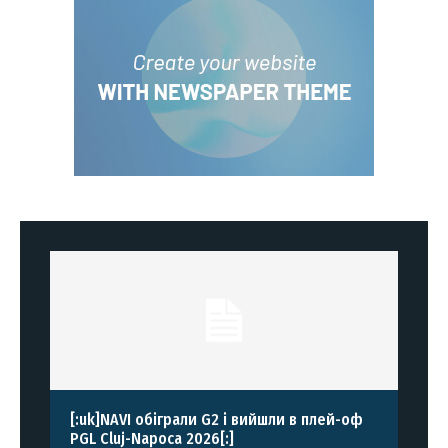
[:uk]NAVI обіграли G2 і вийшли в плей-оф
PGL Cluj-Napoca 2026[:]