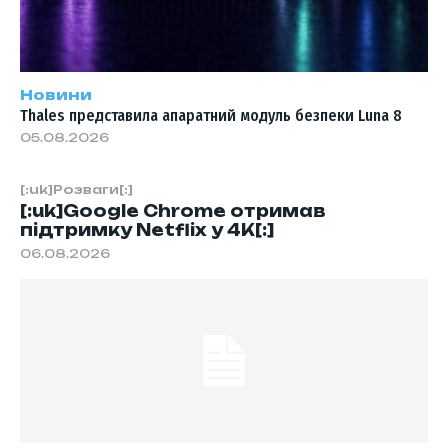
Новини
Thales представила апаратний модуль безпеки Luna 8
05.08.2026
[:uk]Розваги[:]
[:uk]Google Chrome отримав
підтримку Netflix у 4K[:]
06.08.2026