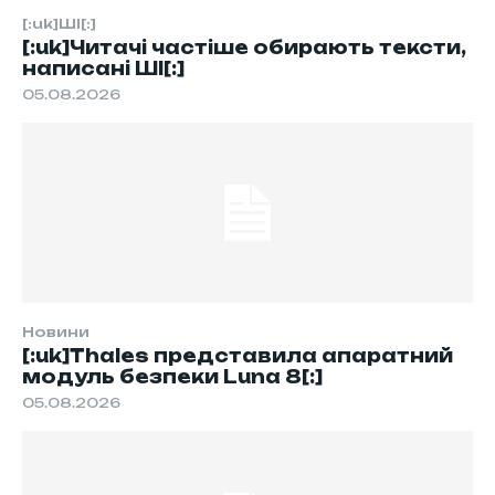
[:uk]ШІ[:]
[:uk]Читачі частіше обирають тексти,
написані ШІ[:]
05.08.2026
Новини
[:uk]Thales представила апаратний
модуль безпеки Luna 8[:]
05.08.2026