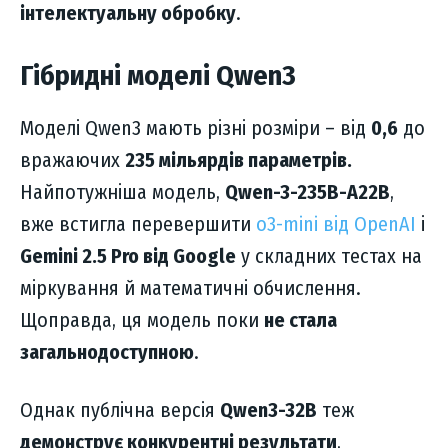
інтелектуальну обробку
.
Гібридні моделі Qwen3
Моделі Qwen3 мають різні розміри – від
0,6
до
вражаючих
235 мільярдів параметрів.
Найпотужніша модель,
Qwen-3-235B-A22B
,
вже встигла перевершити
o3-mini від OpenAI
і
Gemini 2.5 Pro від Google
у складних тестах на
міркування й математичні обчислення.
Щоправда, ця модель поки
не стала
загальнодоступною
.
Однак публічна версія
Qwen3-32B
теж
демонструє конкурентні результати
,