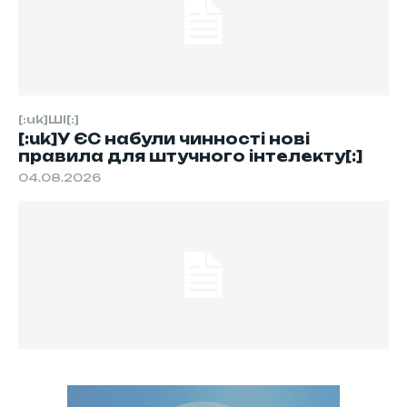
[:uk]ШІ[:]
[:uk]У ЄС набули чинності нові
правила для штучного інтелекту[:]
04.08.2026