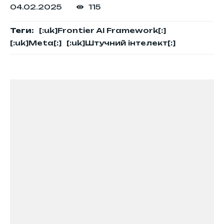
04.02.2025
115
Теги:
[:uk]Frontier AI Framework[:]
[:uk]Meta[:]
[:uk]Штучний інтелект[:]