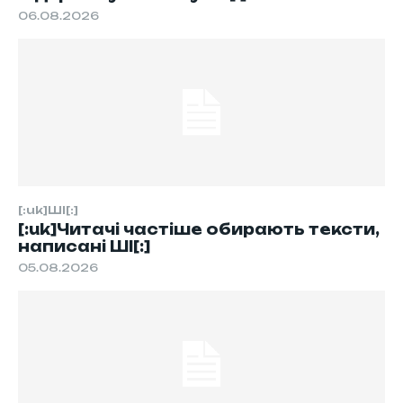
06.08.2026
[:uk]ШІ[:]
[:uk]Читачі частіше обирають тексти,
написані ШІ[:]
05.08.2026