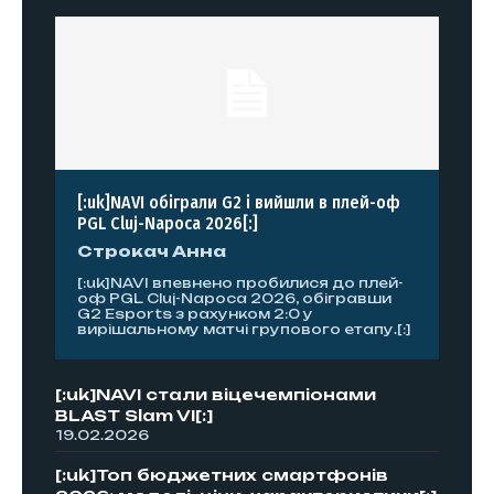
[:uk]NAVI обіграли G2 і вийшли в плей-оф
PGL Cluj-Napoca 2026[:]
Строкач Анна
[:uk]NAVI впевнено пробилися до плей-
оф PGL Cluj-Napoca 2026, обігравши
G2 Esports з рахунком 2:0 у
вирішальному матчі групового етапу.[:]
[:uk]NAVI стали віцечемпіонами
BLAST Slam VI[:]
19.02.2026
[:uk]Топ бюджетних смартфонів