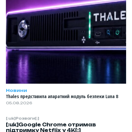
Новини
Thales представила апаратний модуль безпеки Luna 8
05.08.2026
[:uk]Розваги[:]
[:uk]Google Chrome отримав
підтримку Netflix у 4K[:]