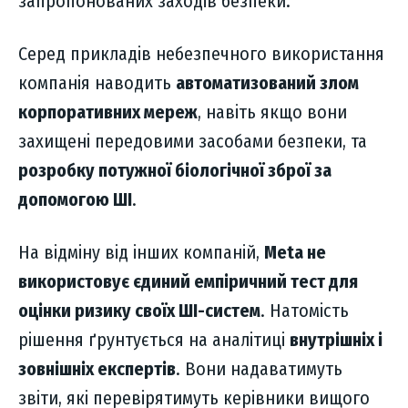
запропонованих заходів безпеки.
Серед прикладів небезпечного використання
компанія наводить
автоматизований злом
корпоративних мереж
, навіть якщо вони
захищені передовими засобами безпеки, та
розробку потужної біологічної зброї за
допомогою ШІ
.
На відміну від інших компаній,
Meta не
використовує єдиний емпіричний тест для
оцінки ризику своїх ШІ-систем
. Натомість
рішення ґрунтується на аналітиці
внутрішніх і
зовнішніх експертів
. Вони надаватимуть
звіти, які перевірятимуть керівники вищого