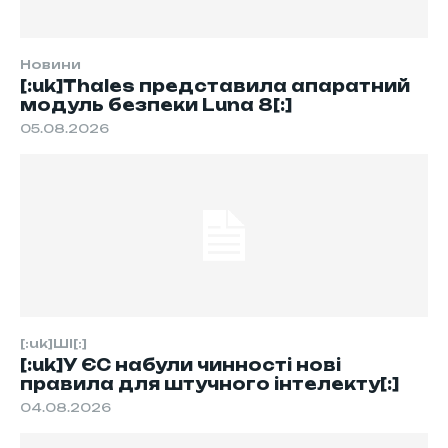
Новини
[:uk]Thales представила апаратний
модуль безпеки Luna 8[:]
05.08.2026
[:uk]ШІ[:]
[:uk]У ЄС набули чинності нові
правила для штучного інтелекту[:]
04.08.2026