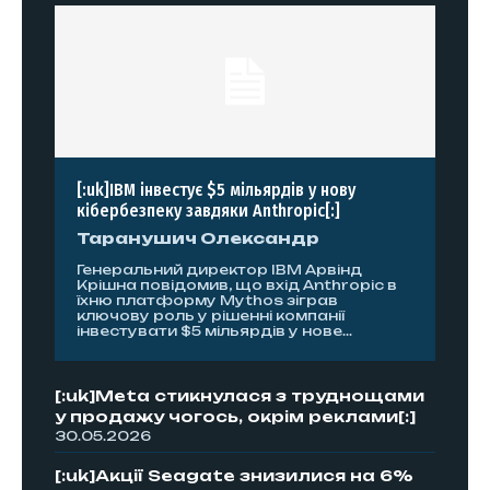
[:uk]IBM інвестує $5 мільярдів у нову
кібербезпеку завдяки Anthropic[:]
Таранушич Олександр
Генеральний директор IBM Арвінд
Крішна повідомив, що вхід Anthropic в
їхню платформу Mythos зіграв
ключову роль у рішенні компанії
інвестувати $5 мільярдів у нове...
[:uk]Meta стикнулася з труднощами
у продажу чогось, окрім реклами[:]
30.05.2026
[:uk]Акції Seagate знизилися на 6%