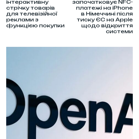
інтерактивну
започатковує NFC-
стрічку товарів
платежі на iPhone
для телевізійної
в Німеччині після
реклами з
тиску ЄС на Apple
функцією покупки
щодо відкриття
системи