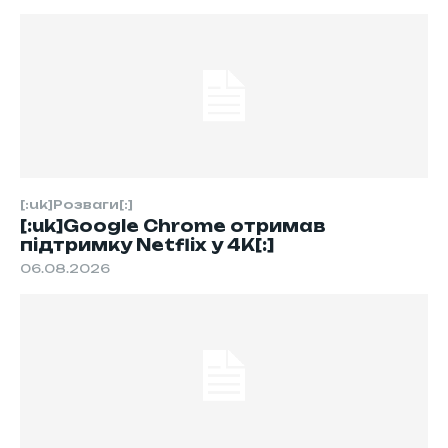
[:uk]Розваги[:]
[:uk]Google Chrome отримав
підтримку Netflix у 4K[:]
06.08.2026