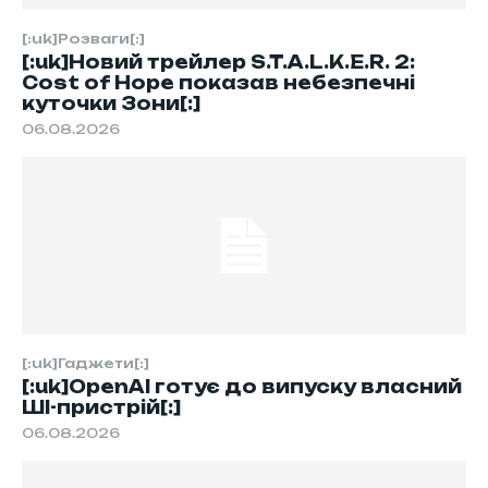
[:uk]Розваги[:]
[:uk]Новий трейлер S.T.A.L.K.E.R. 2:
Cost of Hope показав небезпечні
куточки Зони[:]
06.08.2026
[:uk]Гаджети[:]
[:uk]OpenAI готує до випуску власний
ШІ-пристрій[:]
06.08.2026