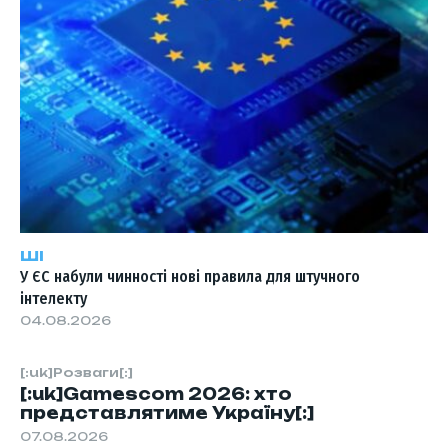
ШІ
У ЄС набули чинності нові правила для штучного
інтелекту
04.08.2026
[:uk]Розваги[:]
[:uk]Gamescom 2026: хто
представлятиме Україну[:]
07.08.2026