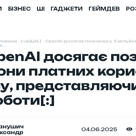
И
БІЗНЕС
ШІ
ГАДЖЕТИ
ГЕЙМДЕВ
РО
Новини
[:uk]ШІ[:]
OpenAI досягає позначки у 3 мільйо
...
penAI досягає по
они платних кори
су, представляючи
боти[:]
анушич
04.06.2025
ксандр