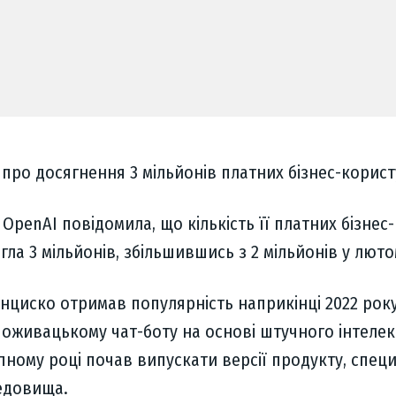
про досягнення 3 мільйонів платних бізнес-корист
OpenAI повідомила, що кількість її платних бізнес-
гла 3 мільйонів, збільшившись з 2 мільйонів у люто
нциско отримав популярність наприкінці 2022 рок
поживацькому чат-боту на основі штучного інтелек
упному році почав випускати версії продукту, специ
едовища.