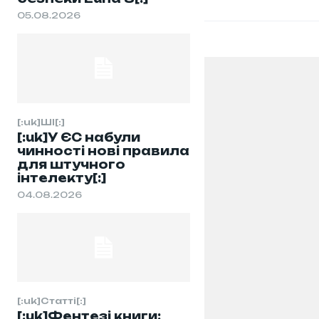
05.08.2026
[:uk]ШІ[:]
[:uk]У ЄС набули
чинності нові правила
для штучного
інтелекту[:]
04.08.2026
[:uk]Статті[:]
[:uk]Фентезі книги: