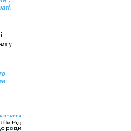
аті.
і
емп у
го
ми
А СТАТТЯ
flix Рід
до ради