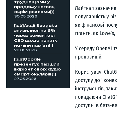
труднощами у
продажу чогось,
Лайткап зазначив,
окрім реклами[:]
популярність у рі
30.05.2026
як фінансові послу
[:uk]Акції Seagate
знизилися на 6%
гіганти, як Lowe’s,
через коментарі
CEO щодо попиту
на чіпи пам’яті[:]
У середу OpenAI т
29.05.2026
пропозицій.
[:uk]Google
презентує перший
варіант своїх аудіо
Користувачі ChatG
смарт-окулярів[:]
27.05.2026
доступу до “конек
інструментів, таки
покидаючи ChatGPT
доступні в бета-ве