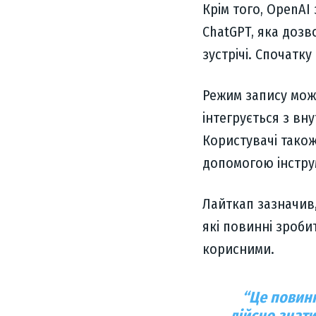
Крім того, OpenAI
ChatGPT, яка дозв
зустрічі. Спочатк
Режим запису може
інтегрується з вн
Користувачі тако
допомогою інстру
Лайткап зазначив,
які повинні зроб
корисними.
“
Це повинн
дійсно знати