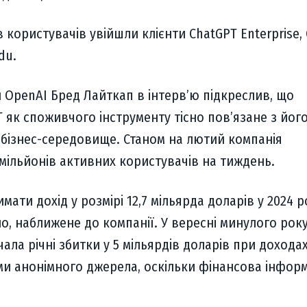
в користувачів увійшли клієнти ChatGPT Enterprise,
du.
 OpenAI Бред Лайткап в інтерв’ю підкреслив, що
 як споживчого інструменту тісно пов’язане з йог
бізнес-середовище. Станом на лютий компанія
мільйонів активних користувачів на тиждень.
мати дохід у розмірі 12,7 мільярда доларів у 2024 р
, наближене до компанії. У вересні минулого рок
ла річні збитки у 5 мільярдів доларів при доходах 
ми анонімного джерела, оскільки фінансова інформ