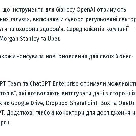
 що інструменти для бізнесу OpenAI отримують
зних галузях, включаючи суворо регульовані сектор
ги та охорона здоров’я. Серед клієнтів компанії — 
 Morgan Stanley та Uber.
акож анонсувала нові оновлення для своїх бізнес-
PT Team та ChatGPT Enterprise отримали можливіст
торів”, які дозволяють витягувати дані з сторонніх
х як Google Drive, Dropbox, SharePoint, Box та OneDri
. Додаткові глибокі конектори для дослідження н
рсії.