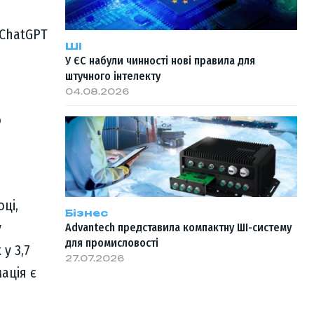
 ChatGPT
ШІ
У ЄС набули чинності нові правила для
штучного інтелекту
04.08.2026
о
оці,
Бізнес
у
Advantech представила компактну ШІ-систему
для промисловості
у 3,7
27.07.2026
ація є