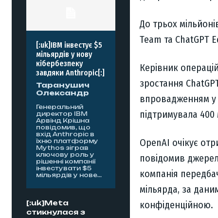
До трьох мільйоні
Team та ChatGPT E
[:uk]IBM інвестує $5
мільярдів у нову
кібербезпеку
Керівник операцій
завдяки Anthropic[:]
зростання ChatGPT
Таранушич
Олександр
впровадженням у 
Генеральний
підтримувала 400 
директор IBM
Арвінд Крішна
повідомив, що
вхід Anthropic в
OpenAI очікує отри
їхню платформу
Mythos зіграв
ключову роль у
повідомив джерело
рішенні компанії
інвестувати $5
компанія передбача
мільярдів у нове...
мільярда, за дани
[:uk]Meta
конфіденційною.
стикнулася з