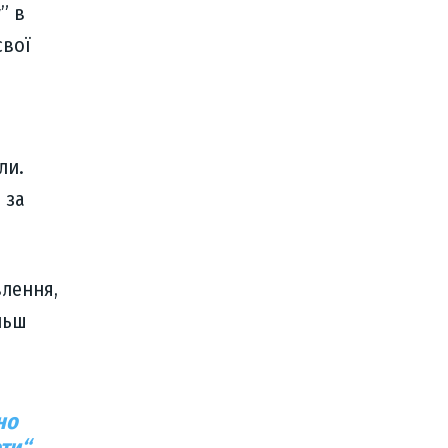
” в
свої
ли.
 за
влення,
льш
но
оти
“,