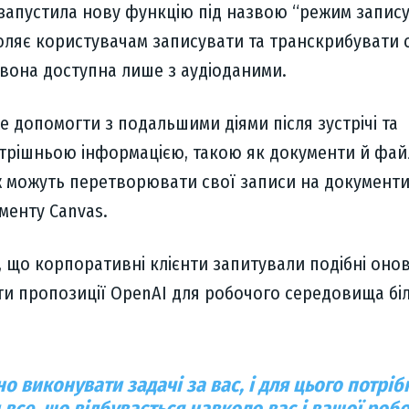
 запустила нову функцію під назвою “режим запису
оляє користувачам записувати та транскрибувати 
у вона доступна лише з аудіоданими.
 допомогти з подальшими діями після зустрічі та
утрішньою інформацією, такою як документи й фай
ж можуть перетворювати свої записи на документи
менту Canvas.
 що корпоративні клієнти запитували подібні оно
ити пропозиції OpenAI для робочого середовища бі
о виконувати задачі за вас, і для цього потріб
 все, що відбувається навколо вас і вашої роб