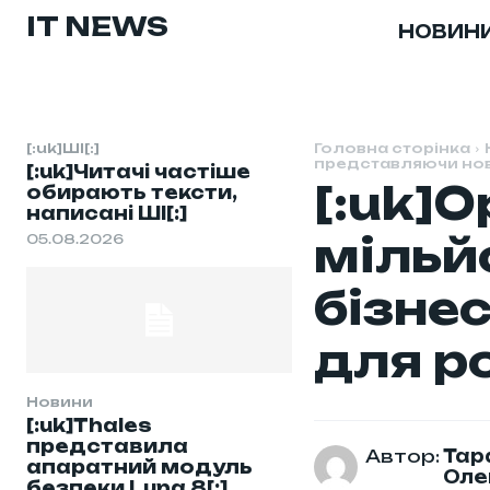
IT NEWS
НОВИН
[:uk]ШІ[:]
Головна сторінка
представляючи нові
[:uk]Читачі частіше
[:uk]O
обирають тексти,
написані ШІ[:]
мільй
05.08.2026
бізне
для ро
Новини
[:uk]Thales
представила
Автор:
Тар
апаратний модуль
Оле
безпеки Luna 8[:]