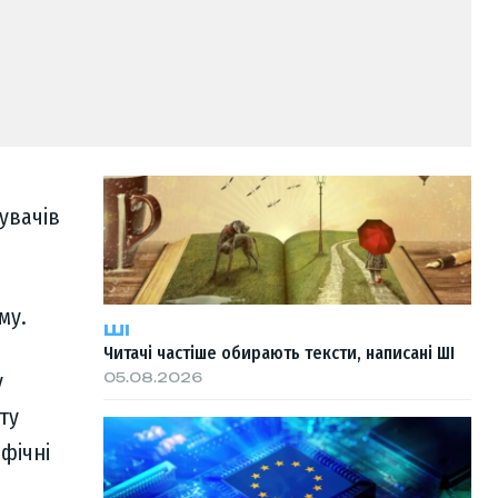
увачів
му.
ШІ
Читачі частіше обирають тексти, написані ШІ
у
05.08.2026
ту
фічні