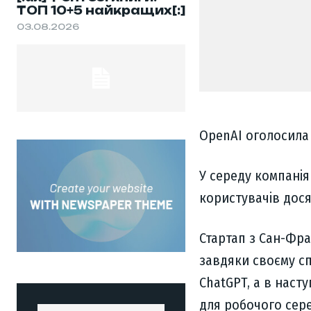
ТОП 10+5 найкращих[:]
03.08.2026
OpenAI оголосила 
У середу компанія 
користувачів дося
Стартап з Сан-Фра
завдяки своєму с
ChatGPT, а в наст
для робочого сер