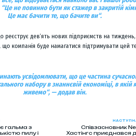
 “
Це не повинно бути як стажер в закритій кімн
Це має бачити те, що бачите ви
“.
о реєструє дев’ять нових підприємств на тиждень, 
 що компанія буде намагатися підтримувати цей т
инають усвідомлювати, що це частина сучасно
ального набору в знаннєвій економіці, в якій 
живемо
“, — додав він.
Я
НАСТУПН
є гальма з
Співзасновник Net
ькістю пилу і
Хастінгс приєднався 