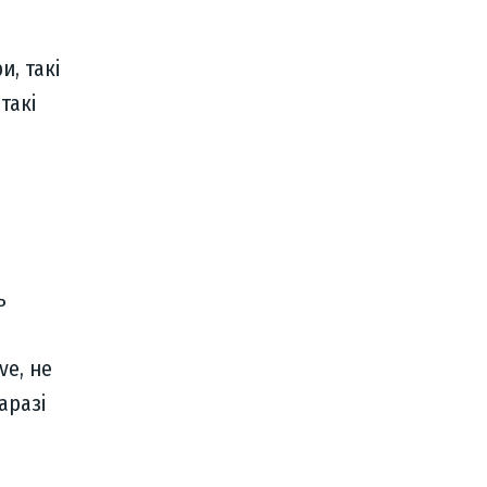
и, такі
такі
ь
ve, не
аразі