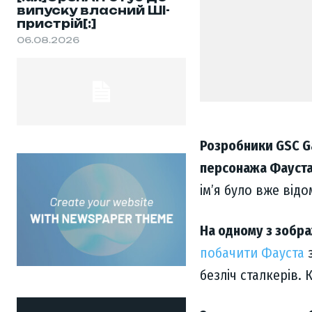
випуску власний ШІ-
пристрій[:]
06.08.2026
Розробники GSC G
персонажа Фауст
ім’я було вже від
На одному з зобра
побачити Фауста
безліч сталкерів.