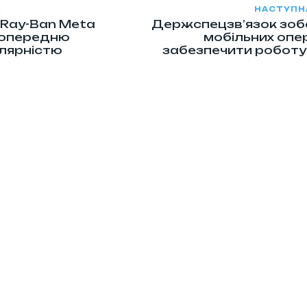
Я
НАСТУПН
 Ray-Ban Meta
Держспецзв’язок зоб
попередню
мобільних опе
лярністю
забезпечити робот