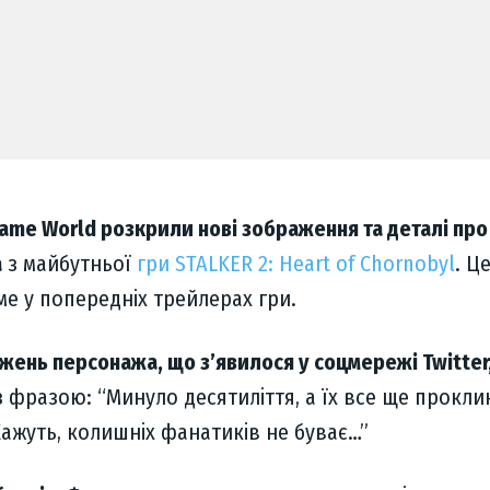
ame World розкрили нові зображення та деталі про
а
з майбутньої
гри STALKER 2: Heart of Chornobyl
. Ц
оме у попередніх трейлерах гри.
жень персонажа, що з’явилося у соцмережі Twitter
з фразою: “Минуло десятиліття, а їх все ще прокли
 Кажуть, колишніх фанатиків не буває…”