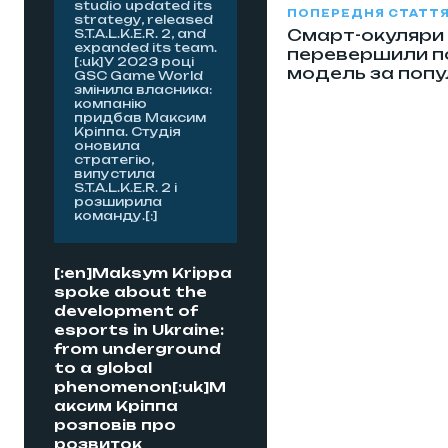
studio updated its
ПОПЕРЕДНЯ СТАТТ
strategy, released
Смарт-окуляри
S.T.A.L.K.E.R. 2, and
expanded its team.
перевершили 
[:uk]У 2023 році
модель за попу
GSC Game World
змінила власника:
компанію
придбав Максим
Кріппа. Студія
оновила
стратегію,
випустила
S.T.A.L.K.E.R. 2 і
розширила
команду.[:]
[:en]Maksym Krippa
spoke about the
development of
esports in Ukraine:
from underground
to a global
phenomenon[:uk]М
аксим Кріппа
розповів про
розвиток