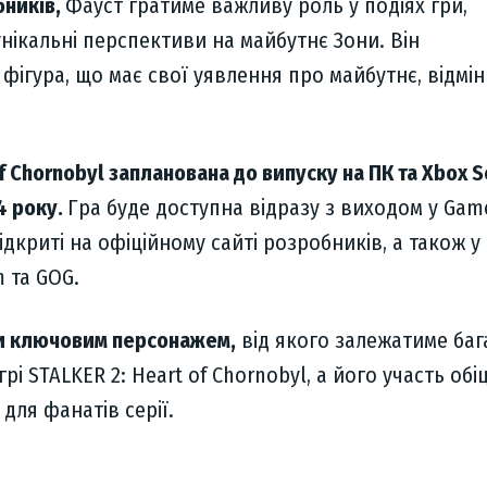
бників,
Фауст гратиме важливу роль у подіях гри,
нікальні перспективи на майбутнє Зони. Він
фігура, що має свої уявлення про майбутнє, відмін
f Chornobyl запланована до випуску на ПК та Xbox S
4 року.
Гра буде доступна відразу з виходом у Gam
дкриті на офіційному сайті розробників, а також у
 та GOG.
ти ключовим персонажем,
від якого залежатиме баг
грі STALKER 2: Heart of Chornobyl, а його участь обі
для фанатів серії.