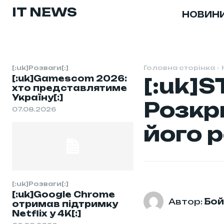
IT NEWS
НОВИН
[:uk]Розваги[:]
Головна сторінка
[:uk]Gamescom 2026:
[:uk]S
хто представлятиме
Україну[:]
Розкр
07.08.2026
його р
[:uk]Розваги[:]
[:uk]Google Chrome
Автор:
Бой
отримав підтримку
Netflix у 4K[:]