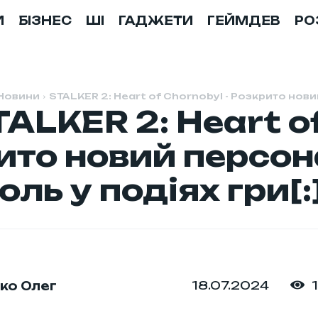
И
БІЗНЕС
ШІ
ГАДЖЕТИ
ГЕЙМДЕВ
РО
Новини
STALKER 2: Heart of Chornobyl - Розкрито нови
TALKER 2: Heart o
ито новий персо
оль у подіях гри[:
18.07.2024
ко Олег