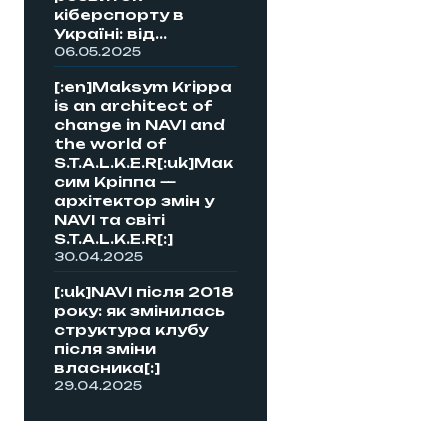
кіберспорту в
Україні: від...
06.05.2025
[:en]Maksym Krippa
is an architect of
change in NAVI and
the world of
S.T.A.L.K.E.R[:uk]Мак
сим Кріппа —
архітектор змін у
NAVI та світі
S.T.A.L.K.E.R[:]
30.04.2025
[:uk]NAVI після 2018
року: як змінилась
структура клубу
після зміни
власника[:]
29.04.2025