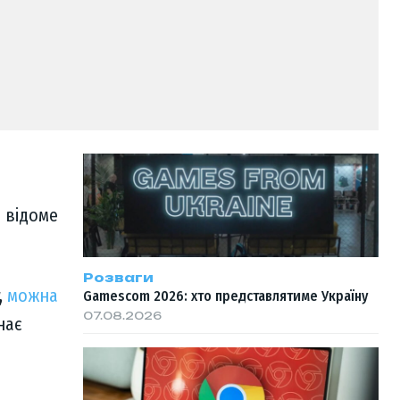
е відоме
Розваги
,
можна
Gamescom 2026: хто представлятиме Україну
07.08.2026
нає