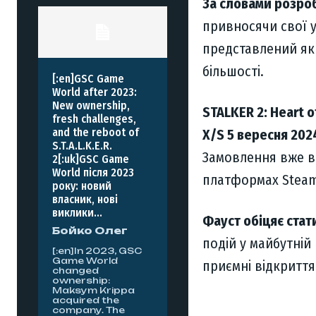
За словами розро
привносячи свої у
представлений як 
більшості.
[:en]GSC Game
World after 2023:
New ownership,
STALKER 2: Heart o
fresh challenges,
and the reboot of
X/S 5 вересня 202
S.T.A.L.K.E.R.
Замовлення вже ві
2[:uk]GSC Game
World після 2023
платформах Steam
року: новий
власник, нові
виклики...
Фауст обіцяє ста
Бойко Олег
подій у майбутній 
[:en]In 2023, GSC
Game World
приємні відкриття 
changed
ownership:
Maksym Krippa
acquired the
company. The