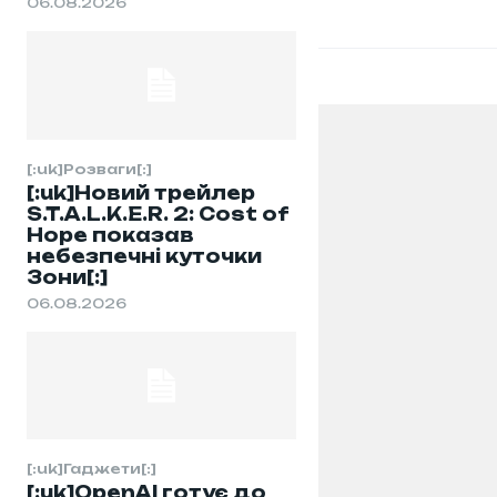
06.08.2026
[:uk]Розваги[:]
[:uk]Новий трейлер
S.T.A.L.K.E.R. 2: Cost of
Hope показав
небезпечні куточки
Зони[:]
06.08.2026
[:uk]Гаджети[:]
[:uk]OpenAI готує до