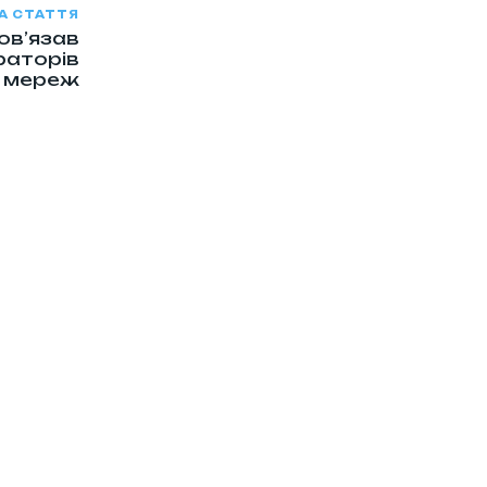
А СТАТТЯ
ов’язав
раторів
у мереж