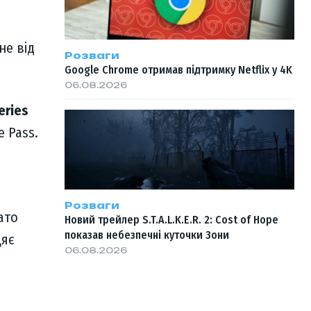
не від
Розваги
Google Chrome отримав підтримку Netflix у 4K
06.08.2026
eries
e Pass.
Розваги
ато
Новий трейлер S.T.A.L.K.E.R. 2: Cost of Hope
показав небезпечні куточки Зони
цяє
06.08.2026