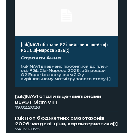
[:uk]NAVI обіграли G2 і вийшли в плей-оф
PGL Cluj-Napoca 2026[:]
Строкач Анна
[:uk]NAVI впевнено пробилися до плей-
оф PGL Cluj-Napoca 2026, обігравши
G2 Esports з рахунком 2:0 у
вирішальному матчі групового етапу.[:]
[:uk]NAVI стали віцечемпіонами
BLAST Slam VI[:]
19.02.2026
[:uk]Топ бюджетних смартфонів
2026: моделі, ціни, характеристики[:]
24.12.2025