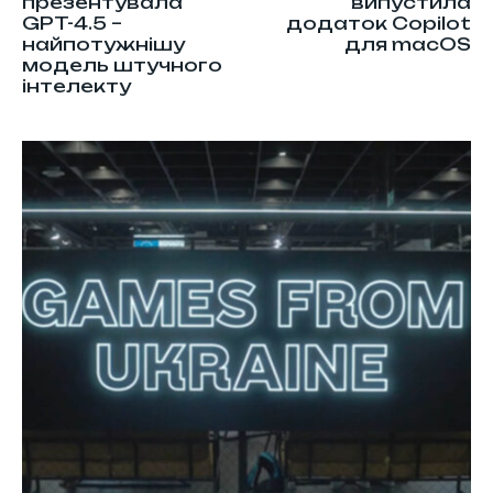
презентувала
випустила
GPT-4.5 –
додаток Copilot
найпотужнішу
для macOS
модель штучного
інтелекту