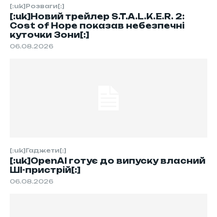
[:uk]Розваги[:]
[:uk]Новий трейлер S.T.A.L.K.E.R. 2:
Cost of Hope показав небезпечні
куточки Зони[:]
06.08.2026
[:uk]Гаджети[:]
[:uk]OpenAI готує до випуску власний
ШІ-пристрій[:]
06.08.2026