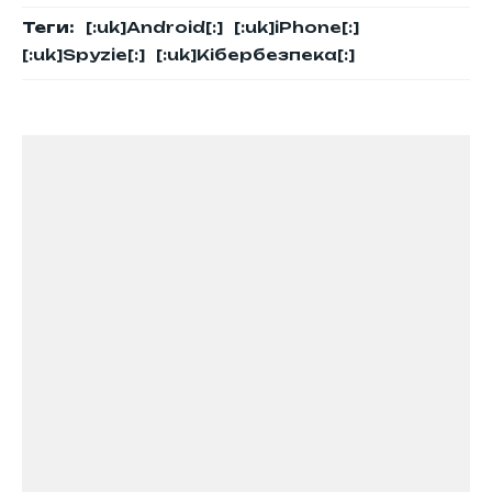
Теги:
[:uk]Android[:]
[:uk]iPhone[:]
[:uk]Spyzie[:]
[:uk]Кібербезпека[:]