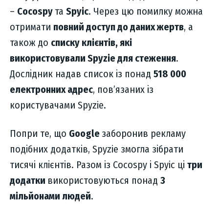
–
Cocospy
та
Spyic
. Через цю помилку можна
отримати
повний доступ до даних жертв
, а
також до
списку клієнтів, які
використовували Spyzie для стеження
.
Дослідник надав список із понад
518 000
електронних адрес
, пов’язаних із
користувачами Spyzie.
Попри те, що
Google
заборонив рекламу
подібних додатків, Spyzie змогла зібрати
тисячі клієнтів. Разом із Cocospy і Spyic ці
три
додатки
використовуються понад
3
мільйонами людей
.