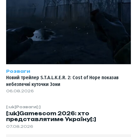
Розваги
Новий трейлер S.T.A.L.K.E.R. 2: Cost of Hope показав
небезпечні куточки Зони
06.08.2026
[:uk]Розваги[:]
[:uk]Gamescom 2026: хто
представлятиме Україну[:]
07.08.2026