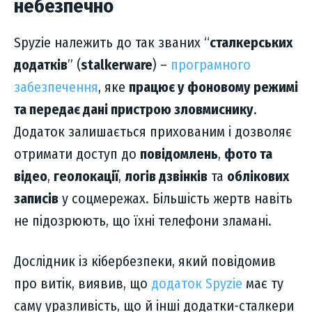
небезпечно
Spyzie належить до так званих “
сталкерських
додатків
” (
stalkerware
) –
програмного
забезпечення
, яке
працює у фоновому режимі
та передає дані пристрою зловмиснику
.
Додаток залишається прихованим і дозволяє
отримати доступ до
повідомлень
,
фото та
відео
,
геолокації
,
логів дзвінків
та
облікових
записів
у соцмережах. Більшість жертв навіть
не підозрюють, що їхні телефони зламані.
Дослідник із кібербезпеки, який повідомив
про витік, виявив, що
додаток Spyzie
має ту
саму уразливість, що й інші додатки-сталкери