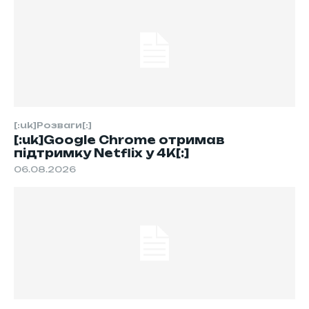
[:uk]Розваги[:]
[:uk]Google Chrome отримав
підтримку Netflix у 4K[:]
06.08.2026